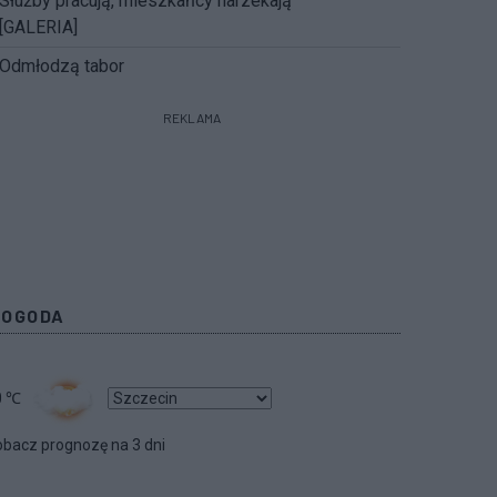
Służby pracują, mieszkańcy narzekają
[GALERIA]
Odmłodzą tabor
REKLAMA
POGODA
0
℃
bacz prognozę na 3 dni