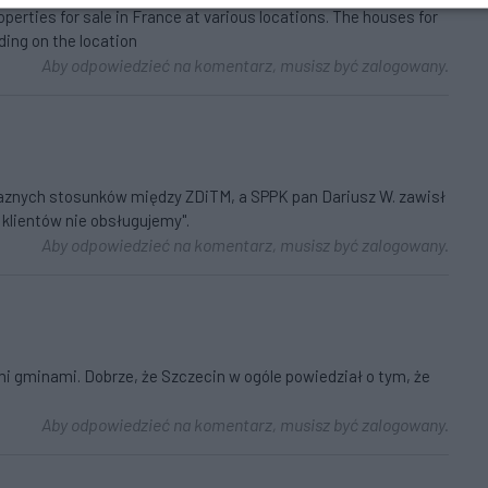
erties for sale in France at various locations. The houses for
ding on the location
Aby odpowiedzieć na komentarz, musisz być zalogowany.
yjaznych stosunków między ZDiTM, a SPPK pan Dariusz W. zawisł
 klientów nie obsługujemy".
Aby odpowiedzieć na komentarz, musisz być zalogowany.
 gminami. Dobrze, że Szczecin w ogóle powiedział o tym, że
Aby odpowiedzieć na komentarz, musisz być zalogowany.