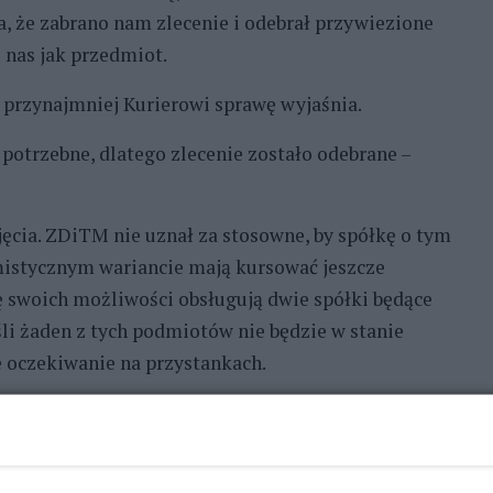
 że zabrano nam zlecenie i odebrał przywiezione
 nas jak przedmiot.
e przynajmniej Kurierowi sprawę wyjaśnia.
 potrzebne, dlatego zlecenie zostało odebrane –
jęcia. ZDiTM nie uznał za stosowne, by spółkę o tym
istycznym wariancie mają kursować jeszcze
ę swoich możliwości obsługują dwie spółki będące
śli żaden z tych podmiotów nie będzie w stanie
 oczekiwanie na przystankach.