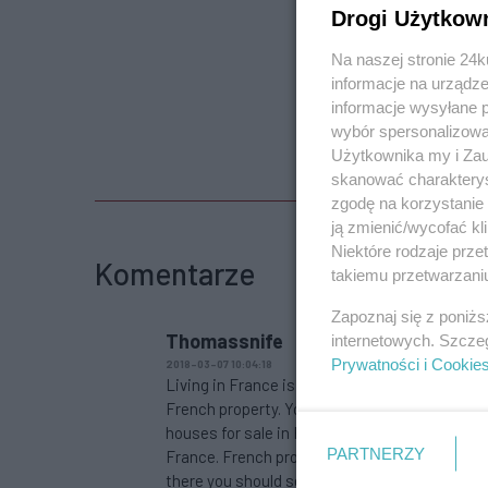
Drogi Użytkow
Na naszej stronie 24
informacje na urządze
informacje wysyłane 
wybór spersonalizowan
Użytkownika my i Zau
skanować charakterys
zgodę na korzystanie 
ją zmienić/wycofać kl
Niektóre rodzaje prz
Komentarze
takiemu przetwarzaniu
Zapoznaj się z poniż
Thomassnife
internetowych. Szcze
Prywatności i Cookie
2018-03-07 10:04:18
Living in France is one thing desired by many i
French property. You can read the advertisem
houses for sale in France. After making a suit
PARTNERZY
France. French property is now a days very muc
there you should select a proper house. Frenc