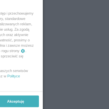
stęp i przechowujemy
ory, standardowe
alizowanych reklam,
ie usług. Za zgodą
ych oraz aktywnie
watność, prosimy o
wolna i zawsze możesz
m rogu strony
.
sprzeciwić się
 naszych serwisów
esz w
Polityce
Akceptuję