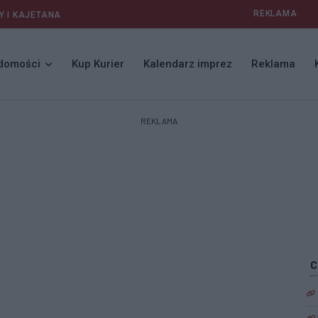
REKLAMA
Y I KAJETANA
domości
Kup Kurier
Kalendarz imprez
Reklama
REKLAMA