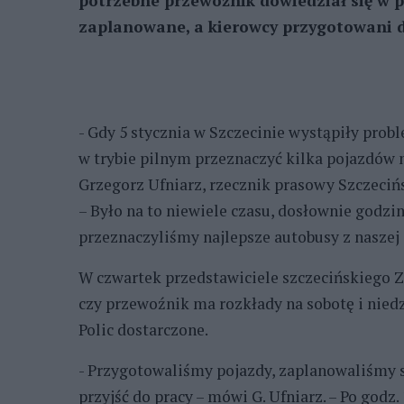
potrzebne przewoźnik dowiedział się w p
zaplanowane, a kierowcy przygotowani d
- Gdy 5 stycznia w Szczecinie wystąpiły pro
w trybie pilnym przeznaczyć kilka pojazdów 
Grzegorz Ufniarz, rzecznik prasowy Szczeci
– Było na to niewiele czasu, dosłownie godziny
przeznaczyliśmy najlepsze autobusy z naszej 
W czwartek przedstawiciele szczecińskiego Z
czy przewoźnik ma rozkłady na sobotę i niedzi
Polic dostarczone.
- Przygotowaliśmy pojazdy, zaplanowaliśmy s
przyjść do pracy – mówi G. Ufniarz. – Po godz.