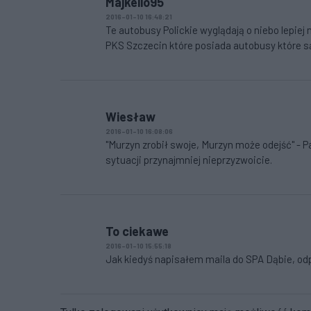
Majkello95
2016-01-10 16:48:21
Te autobusy Polickie wyglądają o niebo lepiej 
PKS Szczecin które posiada autobusy które są
Wiesław
2016-01-10 16:08:06
"Murzyn zrobił swoje, Murzyn może odejść" - 
sytuacji przynajmniej nieprzyzwoicie.
To ciekawe
2016-01-10 15:55:18
Jak kiedyś napisałem maila do SPA Dąbie, od