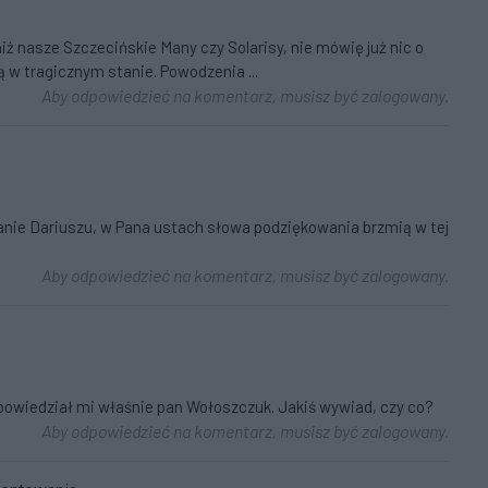
niż nasze Szczecińskie Many czy Solarisy, nie mówię już nic o
 w tragicznym stanie. Powodzenia ...
Aby odpowiedzieć na komentarz, musisz być zalogowany.
Panie Dariuszu, w Pana ustach słowa podziękowania brzmią w tej
Aby odpowiedzieć na komentarz, musisz być zalogowany.
powiedział mi właśnie pan Wołoszczuk. Jakiś wywiad, czy co?
Aby odpowiedzieć na komentarz, musisz być zalogowany.