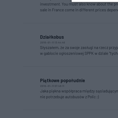
investment. You must also know about the prop
sale in France come in different prices depen
Działkobus
2016-01-11 13:44:46
Słyszałem, że za swoje zasługi na rzecz prz
w gablocie ogłoszeniowej SPPK w dziale "tych
Piątkowe popołudnie
2016-01-11 07:49:11
Jaka piękna współpraca między sąsiadującymi
nie potrzebuje autobusów z Polic ;)