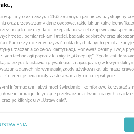
niku,
REKLAMA
kurier.pl, my oraz naszych 1162 zaufanych partnerów uzyskujemy do
niu oraz przetwarzamy dane osobowe, takie jak unikalne identyfikat
przez urządzenie czy dane przeglądania w celu zapewniania sperson
ych treści, pomiar reklam i treści, badanie odbiorców oraz ulepszan
fani Partnerzy możemy używać dokładnych danych geolokalizacyjn
tykę urządzenia do celów identyfikacji. Ponieważ cenimy Twoją pry
z tych technologii poprzez kliknięcie „Akceptuję”. Zgoda jest dobro
ikając przycisk ustawień prywatności znajdujący się w lewym dolny
etwarzania danych nie wymagają zgody użytkownika, ale masz prawo 
. Preferencje będą miały zastosowania tylko na tej witrynie.
szymi informacjami, abyś mógł świadomie i komfortowo korzystać z
gółowe informacje dotyczące przetwarzania Twoich danych znajdzi
s
oraz po kliknięciu w „Ustawienia”.
ndividuals. If you want to live in France then you have to get
ent section of the newspapers which has the section of
able choice, you should research about the properties for sale in
USTAWIENIA
h wanted also. If you want to live in France and spend your life
h property is not cheap and you need to make a major