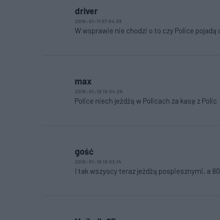
driver
2016-01-11 07:04:39
W wsprawie nie chodzi o to czy Police pojadą c
max
2016-01-10 19:04:26
Police niech jeżdżą w Policach za kasę z Polic
gość
2016-01-10 19:03:14
I tak wszyscy teraz jeżdżą pospiesznymi, a 807