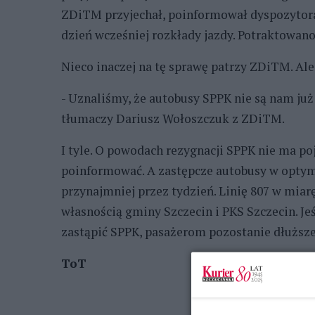
ZDiTM przyjechał, poinformował dyspozytora,
dzień wcześniej rozkłady jazdy. Potraktowano
Nieco inaczej na tę sprawę patrzy ZDiTM. Al
- Uznaliśmy, że autobusy SPPK nie są nam już
tłumaczy Dariusz Wołoszczuk z ZDiTM.
I tyle. O powodach rezygnacji SPPK nie ma po
poinformować. A zastępcze autobusy w optym
przynajmniej przez tydzień. Linię 807 w miar
własnością gminy Szczecin i PKS Szczecin. Je
zastąpić SPPK, pasażerom pozostanie dłuższe
ToT