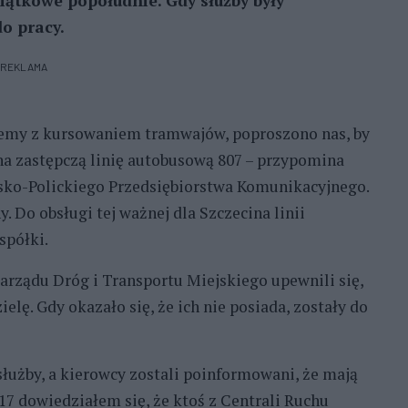
iątkowe popołudnie. Gdy służby były
o pracy.
REKLAMA
blemy z kursowaniem tramwajów, poproszono nas, by
na zastępczą linię autobusową 807 – przypomina
ńsko-Polickiego Przedsiębiorstwa Komunikacyjnego.
. Do obsługi tej ważnej dla Szczecina linii
spółki.
arządu Dróg i Transportu Miejskiego upewnili się,
elę. Gdy okazało się, że ich nie posiada, zostały do
łużby, a kierowcy zostali poinformowani, że mają
 17 dowiedziałem się, że ktoś z Centrali Ruchu