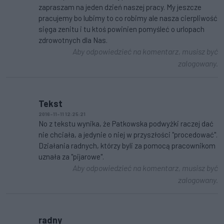
zapraszam na jeden dzień naszej pracy. My jeszcze
pracujemy bo lubimy to co robimy ale nasza cierpliwość
sięga zenitu i tu ktoś powinien pomyśleć o urlopach
zdrowotnych dla Nas.
Aby odpowiedzieć na komentarz, musisz być
zalogowany.
Tekst
2016-11-11 12:25:21
No z tekstu wynika, że Patkowska podwyżki raczej dać
nie chciała, a jedynie o niej w przyszłości "procedować".
Działania radnych, którzy byli za pomocą pracownikom
uznała za "pijarowe".
Aby odpowiedzieć na komentarz, musisz być
zalogowany.
radny