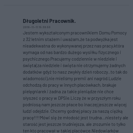
Długoletni Pracownik.
2016-11-11 15:39:50
Jestem wykształconym pracownikiem Domu Pomocy
z 32 letnim stażem i uważam,że ta podwyżka jest
nieadekwatna do wykonywanej przez nas pracy,która
wymaga od nas bardzo dużego wysiłku fizycznego i
psychicznego.Pracujemy codziennie w niedziele i
święta(za niedziele i święta nie otrzymujemy żadnych
dodatków gdyż to nasz zwykły dzień roboczy...to tak do
wiadomości),nie mieliśmy premii ani nagród.Ludzie
odchodzą do pracy w innych placówkach, brakuje
pielęgniarek i żadna za takie pieniądze nie chce
słyszeć o pracy w DPSie.Liczę że w przyszłym roku
podniosą nam jeszcze płace bo inaczej jeszcze więcej
ludzi odejdzie. Chcemy godnej płacy za naszą ciężką
pracę!!!!Mówi się że młodość jest trudna....niestety ale
starość jest jeszcze trudniejsza, ale zrozumie to tylko
ten kto pracował w takiej placówce.Niedowiarków