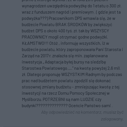
wynagrodzeń uwzględnia podwyżkę do 1 etatu o 300 zł.
wraz z funduszem nagród i premiowym . ( gdzie jest ta
podwyżka???) Pracownikom DPS wmawia się, że w
budżecie Powiatu BRAK ŚRODKÓW by zwiększyć
budżet DPS o około 400 tyś. zł. tak by WSZYSCY
PRACOWNICY mogli otrzymać godne podwyżki.
KŁAMSTWO!!! Otóż , informuję wszystkich, iż w
budżecie powiatu, który zaproponowała Pani Starosta i
Zarząd na 2017 r. znalazła się min. zaplanowana
inwestycja „ Adaptacja byłej bursy na siedzibę
Starostwa Powiatowego…..” na kwotę powyżej 2,6 mil.
zł. Dlatego proponuję WSZYSTKIM Radnym by podczas
prac nad budżetem powiatu zgodzili się dokonać
stosownej zmiany budżetu - zmniejszając kwotę z tej
inwestycji na rzecz Domu Pomocy Społecznej w
Myśliborzu. POTRZEBNI są nam LUDZIE czy
budynki?????????????? Oceńcie Państwo sami .
Aby odpowiedzieć na komentarz, musisz być
zalogowany.