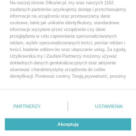
Na naszej stronie 24kurier.pl, my oraz naszych 1162
Chca podwyżek dla dyrektorów szkół
zaufanych partnerów uzyskujemy dostęp i przechowujemy
Doświadczą świata
informacje na urządzeniu oraz przetwarzamy dane
osobowe, takie jak unikalne identyfikatory, standardowe
POGODA
informacje wysyłane przez urządzenie czy dane
przeglądania w celu zapewniania spersonalizowanych
reklam, wybór spersonalizowanych treści, pomiar reklam i
treści, badanie odbiorców oraz ulepszanie usług. Za zgodą
24
℃
Użytkownika my i Zaufani Partnerzy możemy używać
dokładnych danych geolokalizacyjnych oraz aktywnie
Zobacz prognozę na 3 dni
skanować charakterystykę urządzenia do celów
identyfikacji. Ponieważ cenimy Twoją prywatność, prosimy
o zgodę na korzystanie z tych technologii poprzez
kliknięcie „Akceptuję”. Zgoda jest dobrowolna i zawsze
możesz ją zmienić/wycofać klikając przycisk ustawień
prywatności znajdujący się w lewym dolnym rogu strony
Copyright © 2022 Kurier Szczeciński sp. z o.o.
PARTNERZY
USTAWIENIA
. Niektóre rodzaje przetwarzania danych nie wymagają
Wszelkie prawa zastrzeżone
zgody użytkownika, ale masz prawo sprzeciwić się
Kontakt
Nota wydawnicza
Nota prawna
takiemu przetwarzaniu. Preferencje będą miały
Akceptuję
zastosowania tylko na tej witrynie.
Polityka prywatności
Reklama