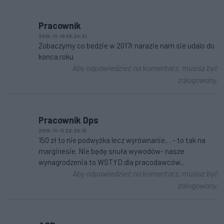
Pracownik
2016-11-19 09:24:21
Zobaczymy co bedzie w 2017r narazie nam sie udalo do
konca roku
Aby odpowiedzieć na komentarz, musisz być
zalogowany.
Pracownik Dps
2016-11-11 22:26:10
150 zł to nie podwyżka lecz wyrównanie.. . - to tak na
marginesie. Nie będę snuła wywodów- nasze
wynagrodzenia to WSTYD dla pracodawców...
Aby odpowiedzieć na komentarz, musisz być
zalogowany.