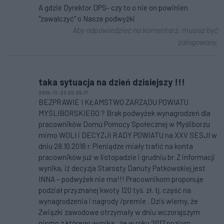
A gdzie Dyrektor DPS- czy to o nie on powinien
"zawalczyć" o Nasze podwyżki
Aby odpowiedzieć na komentarz, musisz być
zalogowany.
taka sytuacja na dzień dzisiejszy !!!
2016-11-23 20:25:17
BEZPRAWIE I KŁAMSTWO ZARZĄDU POWIATU
MYŚLIBORSKIEGO ? Brak podwyżek wynagrodzeń dla
pracowników Domu Pomocy Społecznej w Myśliborzu
mimo WOLI i DECYZJI RADY POWIATU na XXV SESJI w
dniu 28.10.2016 r. Pieniądze miały trafić na konta
pracowników już w listopadzie i grudniu br. Z informacji
wynika, iż decyzja Starosty Danuty Patkowskiej jest
INNA – podwyżek nie ma!!! Pracownikom proponuje
podział przyznanej kwoty 120 tyś. zł. tj. część na
wynagrodzenia i nagrody /premie . Dziś wiemy, że
Związki zawodowe otrzymały w dniu wczorajszym
pismo z którego wynika , że w roku 2017 poziom