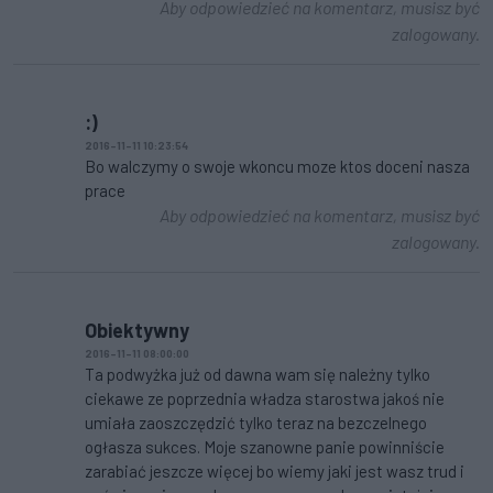
Aby odpowiedzieć na komentarz, musisz być
zalogowany.
:)
2016-11-11 10:23:54
Bo walczymy o swoje wkoncu moze ktos doceni nasza
prace
Aby odpowiedzieć na komentarz, musisz być
zalogowany.
Obiektywny
2016-11-11 08:00:00
Ta podwyżka już od dawna wam się należny tylko
ciekawe ze poprzednia władza starostwa jakoś nie
umiała zaoszczędzić tylko teraz na bezczelnego
ogłasza sukces. Moje szanowne panie powinniście
zarabiać jeszcze więcej bo wiemy jaki jest wasz trud i