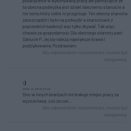
poświęcenie w wykonywaną pracę ale pamiętajcie ze
ta obecna podwyżka jest dzięki obecnemu staroście a
nie temu który sobie to przypisuje. Ten obecny starosta
zaoszczędził i było na podwyżki a starostowie z
poprzednich kadencji waz tylko zbywali. Tak więc
chwała za gospodarność Dla obecnego starosty pani
Danucie P. Jej się nalezą największe brawa i
podziękowania. Pozdrawiam.
Aby odpowiedzieć na komentarz, musisz być
zalogowany.
:)
2016-11-09 18:31:48
Dno-w innych branżach nie brakuje miejsc pracy za
wyzsza kasę ,coś za cos ...
Aby odpowiedzieć na komentarz, musisz być
zalogowany.