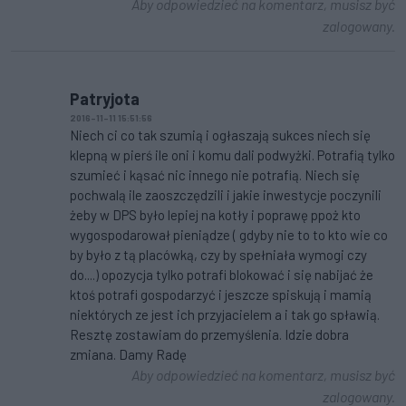
Aby odpowiedzieć na komentarz, musisz być
zalogowany.
Patryjota
2016-11-11 15:51:56
Niech ci co tak szumią i ogłaszają sukces niech się
klepną w pierś ile oni i komu dali podwyżki. Potrafią tylko
szumieć i kąsać nic innego nie potrafią. Niech się
pochwalą ile zaoszczędzili i jakie inwestycje poczynili
żeby w DPS było lepiej na kotły i poprawę ppoż kto
wygospodarował pieniądze ( gdyby nie to to kto wie co
by było z tą placówką, czy by spełniała wymogi czy
do....) opozycja tylko potrafi blokować i się nabijać że
ktoś potrafi gospodarzyć i jeszcze spiskują i mamią
niektórych ze jest ich przyjacielem a i tak go spławią.
Resztę zostawiam do przemyślenia. Idzie dobra
zmiana. Damy Radę
Aby odpowiedzieć na komentarz, musisz być
zalogowany.