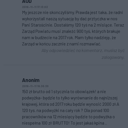
AOD
2016-11-11 17:13:02
My jeszcze nie skonczyliśmy. Prawda jest taka, że radni
wykorzystali naszą sytuację by dać prztyczka w nos
Pani Starościnie. Dostalśmy 120 tyś na 2 misiące. Teraz
Zarząd Powiatu musi znaleźć 900 tyś, których brakuje
nam w budżecie na 2017 rok. Mam tylko nadzieję, że
Zarząd w końcu zacznie z nami rozmawiać.
Aby odpowiedzieć na komentarz, musisz być
zalogowany.
Anonim
2016-11-11 16:30:30
150 zł brutto od 1 stycznia to obowiązek! a nie
podwyżka- będzie to tylko wyrównanie do najniższej
krajowej, która od 2017 roku będzie wynosić 2000 zł.A
120 tys. na podwyżki na cały rok ? Dla ponad 100
pracowników na 12 miesięcy będzie to podwyżka o
niespełna 100 zł BRUTTO! To jest jakaś kpina ..