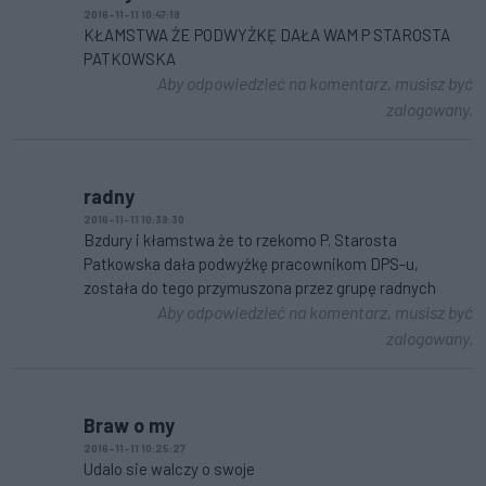
2016-11-11 10:47:19
KŁAMSTWA ŻE PODWYŻKĘ DAŁA WAM P STAROSTA
PATKOWSKA
Aby odpowiedzieć na komentarz, musisz być
zalogowany.
radny
2016-11-11 10:39:30
Bzdury i kłamstwa że to rzekomo P. Starosta
Patkowska dała podwyżkę pracownikom DPS-u,
została do tego przymuszona przez grupę radnych
Aby odpowiedzieć na komentarz, musisz być
zalogowany.
Braw o my
2016-11-11 10:25:27
Udalo sie walczy o swoje