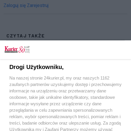
Zaloguj się
Zarejestruj
CZYTAJ TAKŻE
Zasiłek z tytułu opieki także dla rodziców dzieci
niepełnosprawnych w wieku powyżej 8 lat
Życie na zasiłku – Romantica i test białej
Drogi Użytkowniku,
rękawiczki
Na naszej stronie 24kurier.pl, my oraz naszych 1162
Około 500 mln zł na wyższe zasiłki dla
zaufanych partnerów uzyskujemy dostęp i przechowujemy
bezrobotnych
informacje na urządzeniu oraz przetwarzamy dane
osobowe, takie jak unikalne identyfikatory, standardowe
POGODA
informacje wysyłane przez urządzenie czy dane
przeglądania w celu zapewniania spersonalizowanych
reklam, wybór spersonalizowanych treści, pomiar reklam i
treści, badanie odbiorców oraz ulepszanie usług. Za zgodą
14
℃
Użytkownika my i Zaufani Partnerzy możemy używać