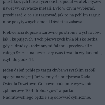
plastikowych tarcz rycerskich, opodal wrotek i łyżew
nawet wykrywacze metali. Było w czym wybierać,
przebierać, o co się targować. Jak to na pchlim targu:
moc pozytywnych emocji i świetna zabawa.
Frekwencja dopisała zarówno po stronie wystawców,
jak i kupujących. Tych pierwszych była blisko setka,
gdy ci drudzy - rodzinnymi falami - przybywali z
całego Szczecina przez cały czas trwania wydarzenia,
czyli do godz. 14.
Jeden dzień pchlego targu chyba wszystkim zrobił
apetyt na więcej. Już wiemy, że miejscowa Rada
Osiedla Drzetowo-Grabowo podejmie wyzwanie i
„plenerowe 1001 drobiazgów" w parku
Nadratowskiego będzie się odbywać cyklicznie.