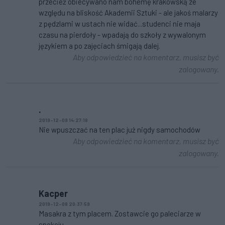
przecież obiecywano nam bohemę krakowską ze
względu na bliskość Akademii Sztuki - ale jakoś malarzy
z pędzlami w ustach nie widać...studenci nie maja
czasu na pierdoły - wpadają do szkoły z wywalonym
językiem a po zajęciach śmigają dalej.
Aby odpowiedzieć na komentarz, musisz być
zalogowany.
.
2019-12-09 14:27:18
Nie wpuszczać na ten plac już nigdy samochodów
Aby odpowiedzieć na komentarz, musisz być
zalogowany.
Kacper
2019-12-08 20:37:59
Masakra z tym placem. Zostawcie go paleciarze w
spokoju