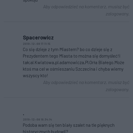
Aby odpowiedzieć na komentarz, musisz być
zalogowany.
Spacerowicz
2019-12-08 17:11:15
Co się dzieje z tym Miastem? bo co dzieje się z
Prezydentem tego Miasta to można się domyśleć!I
tak;al.Kwiatowa,pl.adamowicza,Pl.Orła Białego.Może
ktoś ma cel w ośmieszaniu Szczecina i chyba wiemy
wszyscy kto!
Aby odpowiedzieć na komentarz, musisz być
zalogowany.
.
2019-12-08 16:34:14
Podoba wam się ten biały szalet na tle pięknych
historycznych budowli?