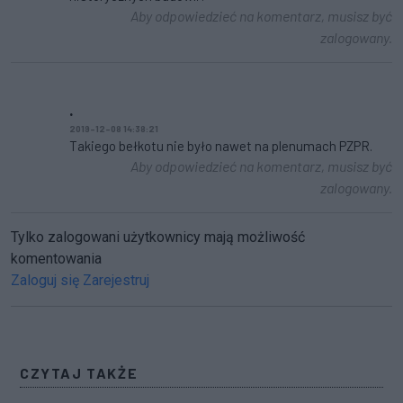
Aby odpowiedzieć na komentarz, musisz być
zalogowany.
.
2019-12-08 14:38:21
Takiego bełkotu nie było nawet na plenumach PZPR.
Aby odpowiedzieć na komentarz, musisz być
zalogowany.
Tylko zalogowani użytkownicy mają możliwość
komentowania
Zaloguj się
Zarejestruj
CZYTAJ TAKŻE