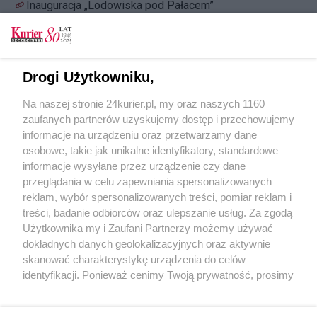
Inauguracja „Lodowiska pod Pałacem”
[GALERIA]
Czech Fest na pl. Orła Białego [GALERIA]
Warianty i wiarygodność zmian. Jaki to będzie
Drogi Użytkowniku,
plac?
Na naszej stronie 24kurier.pl, my oraz naszych 1160
Deklaracje a proza życia. Pod specjalnym
zaufanych partnerów uzyskujemy dostęp i przechowujemy
nadzorem?
informacje na urządzeniu oraz przetwarzamy dane
osobowe, takie jak unikalne identyfikatory, standardowe
POGODA
informacje wysyłane przez urządzenie czy dane
przeglądania w celu zapewniania spersonalizowanych
reklam, wybór spersonalizowanych treści, pomiar reklam i
treści, badanie odbiorców oraz ulepszanie usług. Za zgodą
19
℃
Użytkownika my i Zaufani Partnerzy możemy używać
dokładnych danych geolokalizacyjnych oraz aktywnie
Zobacz prognozę na 3 dni
skanować charakterystykę urządzenia do celów
identyfikacji. Ponieważ cenimy Twoją prywatność, prosimy
o zgodę na korzystanie z tych technologii poprzez
kliknięcie „Akceptuję”. Zgoda jest dobrowolna i zawsze