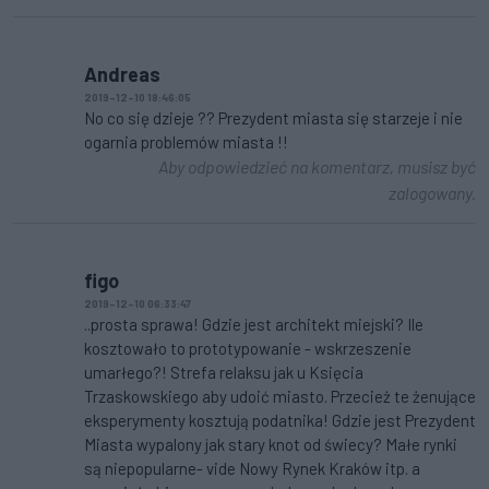
Andreas
2019-12-10 18:46:05
No co się dzieje ?? Prezydent miasta się starzeje i nie
ogarnia problemów miasta !!
Aby odpowiedzieć na komentarz, musisz być
zalogowany.
figo
2019-12-10 06:33:47
..prosta sprawa! Gdzie jest architekt miejski? Ile
kosztowało to prototypowanie - wskrzeszenie
umarłego?! Strefa relaksu jak u Księcia
Trzaskowskiego aby udoić miasto. Przecież te żenujące
eksperymenty kosztują podatnika! Gdzie jest Prezydent
Miasta wypalony jak stary knot od świecy? Małe rynki
są niepopularne- vide Nowy Rynek Kraków itp. a