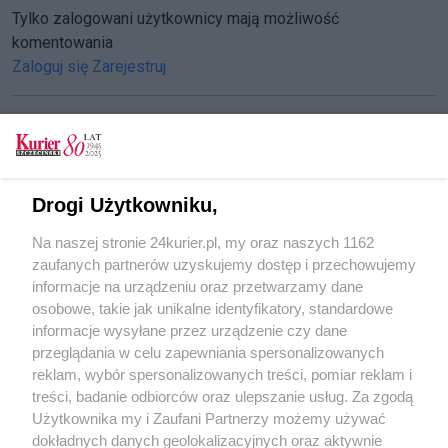
Tylko zalogowani użytkownicy mają możliwość
komentowania
Zaloguj się
Zarejestruj
CZYTAJ TAKŻE
Drogi Użytkowniku,
Zima na zachodniopomorskich drogach
Na naszej stronie 24kurier.pl, my oraz naszych 1162
Zebry w błocie
zaufanych partnerów uzyskujemy dostęp i przechowujemy
Zabrał tablet i nie zapłacił za kurs
informacje na urządzeniu oraz przetwarzamy dane
osobowe, takie jak unikalne identyfikatory, standardowe
POGODA
informacje wysyłane przez urządzenie czy dane
przeglądania w celu zapewniania spersonalizowanych
reklam, wybór spersonalizowanych treści, pomiar reklam i
treści, badanie odbiorców oraz ulepszanie usług. Za zgodą
24
℃
Użytkownika my i Zaufani Partnerzy możemy używać
dokładnych danych geolokalizacyjnych oraz aktywnie
Zobacz prognozę na 3 dni