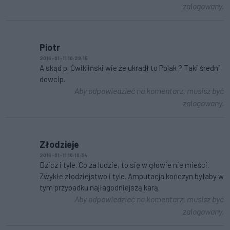
zalogowany.
Piotr
2016-01-11 10:29:15
A skąd p. Ćwikliński wie że ukradł to Polak ? Taki średni
dowcip.
Aby odpowiedzieć na komentarz, musisz być
zalogowany.
Złodzieje
2016-01-11 10:10:34
Dzicz i tyle. Co za ludzie, to się w głowie nie mieści.
Zwykłe złodziejstwo i tyle. Amputacja kończyn byłaby w
tym przypadku najłagodniejszą karą.
Aby odpowiedzieć na komentarz, musisz być
zalogowany.