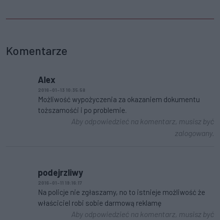
Komentarze
Alex
2016-01-13 10:35:58
Możliwość wypożyczenia za okazaniem dokumentu
toższamośći i po problemie.
Aby odpowiedzieć na komentarz, musisz być
zalogowany.
podejrzliwy
2016-01-11 19:16:17
Na policje nie zgłaszamy, no to istnieje możliwość że
właściciel robi sobie darmową reklamę
Aby odpowiedzieć na komentarz, musisz być