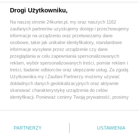
Drogi Użytkowniku,
Pożar w Leśnie Górnym
Na naszej stronie 24kurier.pl, my oraz naszych 1162
Burmistrz broni Straży Miejskiej
zaufanych partnerów uzyskujemy dostęp i przechowujemy
Mała bohaterka
informacje na urządzeniu oraz przetwarzamy dane
osobowe, takie jak unikalne identyfikatory, standardowe
POGODA
informacje wysyłane przez urządzenie czy dane
przeglądania w celu zapewniania spersonalizowanych
reklam, wybór spersonalizowanych treści, pomiar reklam i
treści, badanie odbiorców oraz ulepszanie usług. Za zgodą
12
℃
Użytkownika my i Zaufani Partnerzy możemy używać
dokładnych danych geolokalizacyjnych oraz aktywnie
Zobacz prognozę na 3 dni
skanować charakterystykę urządzenia do celów
identyfikacji. Ponieważ cenimy Twoją prywatność, prosimy
o zgodę na korzystanie z tych technologii poprzez
kliknięcie „Akceptuję”. Zgoda jest dobrowolna i zawsze
możesz ją zmienić/wycofać klikając przycisk ustawień
prywatności znajdujący się w lewym dolnym rogu strony
Copyright © 2022 Kurier Szczeciński sp. z o.o.
PARTNERZY
USTAWIENIA
. Niektóre rodzaje przetwarzania danych nie wymagają
Wszelkie prawa zastrzeżone
zgody użytkownika, ale masz prawo sprzeciwić się