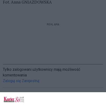
Fot. Anna GNIAZDOWSKA
REKLAMA
Tylko zalogowani użytkownicy mają możliwość
komentowania
Zaloguj się
Zarejestruj
CZYTAJ TAKŻE