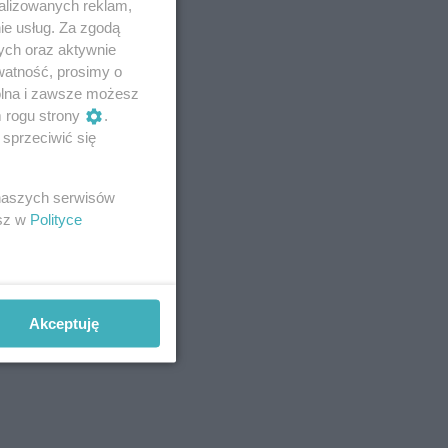
alizowanych reklam,
ie usług. Za zgodą
ych oraz aktywnie
watność, prosimy o
wolna i zawsze możesz
m rogu strony
.
sprzeciwić się
 naszych serwisów
esz w
Polityce
Akceptuję