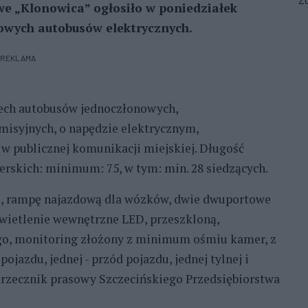
Zo
we „Klonowica” ogłosiło w poniedziałek
owych autobusów elektrycznych.
REKLAMA
ech autobusów jednoczłonowych,
misyjnych, o napędzie elektrycznym,
 publicznej komunikacji miejskiej. Długość
żerskich: minimum: 75, w tym: min. 28 siedzących.
ę, rampę najazdową dla wózków, dwie dwuportowe
świetlenie wewnętrzne LED, przeszkloną,
go, monitoring złożony z minimum ośmiu kamer, z
ojazdu, jednej - przód pojazdu, jednej tylnej i
 rzecznik prasowy Szczecińskiego Przedsiębiorstwa