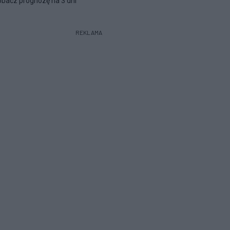
bacz prognozę na 3 dni
REKLAMA