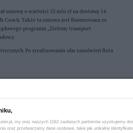
sał umowę o wartości 55 mln zł na dostawę 14
 & Coach. Także ta umowa jest finansowana ze
rządowego programu „Zielony transport
udowy.
trycznych. Po zrealizowaniu obu zamówień flota
REKLAMA
niku,
kurier.pl, my oraz naszych 1162 zaufanych partnerów uzyskujemy do
niu oraz przetwarzamy dane osobowe, takie jak unikalne identyfikat