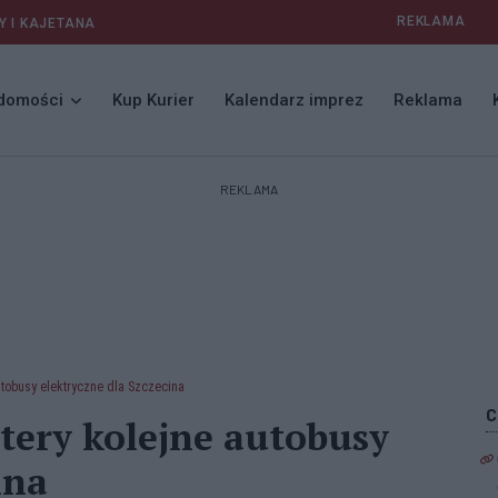
REKLAMA
Y I KAJETANA
domości
Kup Kurier
Kalendarz imprez
Reklama
REKLAMA
autobusy elektryczne dla Szczecina
ztery kolejne autobusy
ina