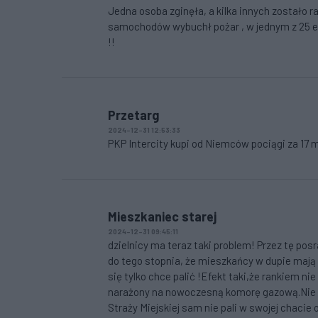
Jedna osoba zginęła, a kilka innych zostało 
samochodów wybuchł pożar , w jednym z 25 ele
!!
Przetarg
2024-12-31 12:53:33
PKP Intercity kupi od Niemców pociągi za 17 ml
Mieszkaniec starej
2024-12-31 09:45:11
dzielnicy ma teraz taki problem! Przez tę pos
do tego stopnia, że mieszkańcy w dupie mają 
się tylko chce palić !Efekt taki,że rankiem 
narażony na nowoczesną komorę gazową.Nie m
Straży Miejskiej sam nie pali w swojej chacie