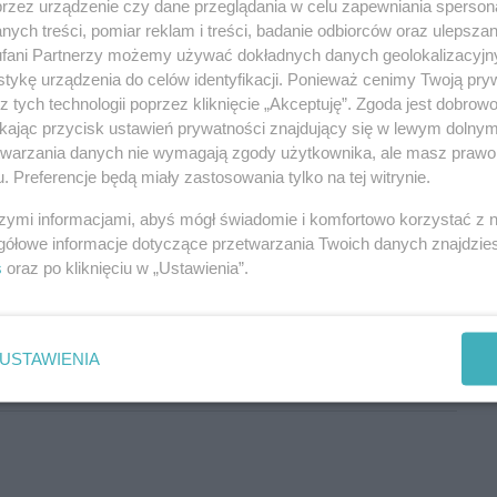
przez urządzenie czy dane przeglądania w celu zapewniania sperson
ych treści, pomiar reklam i treści, badanie odbiorców oraz ulepszan
fani Partnerzy możemy używać dokładnych danych geolokalizacyjn
tykę urządzenia do celów identyfikacji. Ponieważ cenimy Twoją pry
z tych technologii poprzez kliknięcie „Akceptuję”. Zgoda jest dobro
ikając przycisk ustawień prywatności znajdujący się w lewym dolny
etwarzania danych nie wymagają zgody użytkownika, ale masz prawo 
. Preferencje będą miały zastosowania tylko na tej witrynie.
prawie 300 nowych autobusów
szymi informacjami, abyś mógł świadomie i komfortowo korzystać z
Aby odpowiedzieć na komentarz, musisz być zalogowany.
gółowe informacje dotyczące przetwarzania Twoich danych znajdzi
s
oraz po kliknięciu w „Ustawienia”.
ię szczypać...
USTAWIENIA
Aby odpowiedzieć na komentarz, musisz być zalogowany.