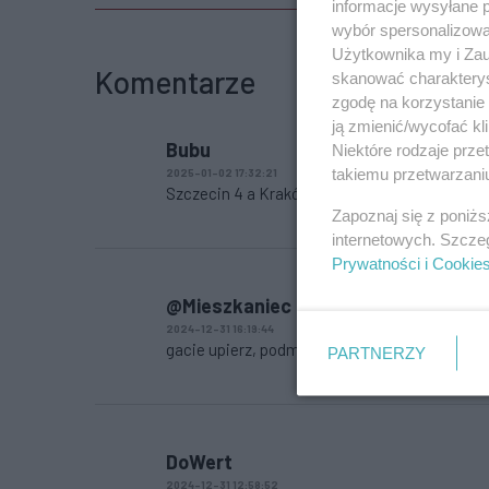
informacje wysyłane 
wybór spersonalizowan
Użytkownika my i Zau
Komentarze
skanować charakterys
zgodę na korzystanie 
ją zmienić/wycofać kl
Bubu
Niektóre rodzaje prz
takiemu przetwarzaniu
2025-01-02 17:32:21
Szczecin 4 a Kraków podpisał kontrakty na 
Zapoznaj się z poniż
internetowych. Szcze
Prywatności i Cookie
@Mieszkaniec starej
2024-12-31 16:19:44
gacie upierz, podmyj się to i oczy przestaną c
PARTNERZY
DoWert
2024-12-31 12:58:52