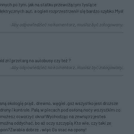
rannych po tym, jak na statku przewożącym tysiące
ktrycznych aut, a ogień rozprzestrzenił się bardzo szybko.Myśl
Aby odpowiedzieć na komentarz, musisz być zalogowany.
d zł i przetarg na autobusy czy też ?
Aby odpowiedzieć na komentarz, musisz być zalogowany.
raną ekologię prąd , drewno, węgiel ,gaz wszystko jest droższe
drony i kontrole. Palą w piecach pod osłoną nocy wszystkim co
nie możesz otworzyć okna!Wychodząc na zewnątrz jesteś
ożna oddychać, bo aż oczy szczypią.Kto wie, czy taki ze
 opon?Zarabia dobrze , więc Go stać na opony!