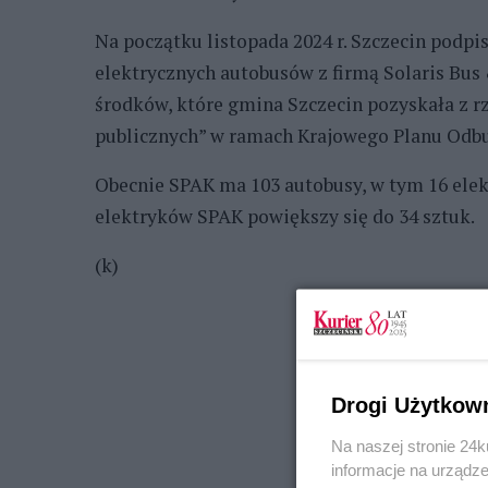
Na początku listopada 2024 r. Szczecin podpi
elektrycznych autobusów z firmą Solaris Bus
środków, które gmina Szczecin pozyskała z 
publicznych” w ramach Krajowego Planu Odb
Obecnie SPAK ma 103 autobusy, w tym 16 elek
elektryków SPAK powiększy się do 34 sztuk.
(k)
Drogi Użytkow
Na naszej stronie 24
informacje na urządze