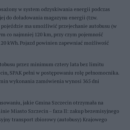
sażony w system odzyskiwania energii podczas
jej do doładowania magazynu energii (tzw.
w pojeździe ma umożliwić przejechanie autobusu (w
nym co najmniej 120 km, przy czym pojemność
 120 kWh. Pojazd powinien zapewniać możliwość
busu przez minimum cztery lata bez limitu
cin, SPAK pełni w postępowaniu rolę pełnomocnika.
Termin wykonania zamówienia wynosi 365 dni
nsowaniu, jakie Gmina Szczecin otrzymała na
minie Miasto Szczecin – faza II: zakup bezemisyjnego
syjny transport zbiorowy (autobusy) Krajowego