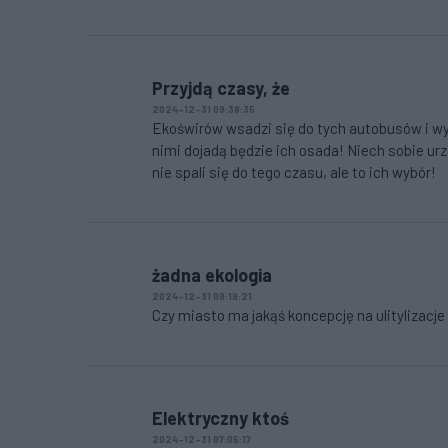
Przyjdą czasy, że
2024-12-31 09:38:35
Ekoświrów wsadzi się do tych autobusów i wy
nimi dojadą będzie ich osada! Niech sobie urz
nie spali się do tego czasu, ale to ich wybór!
żadna ekologia
2024-12-31 09:19:21
Czy miasto ma jakąś koncepcję na ulitylizacje 
Elektryczny ktoś
2024-12-31 07:05:17