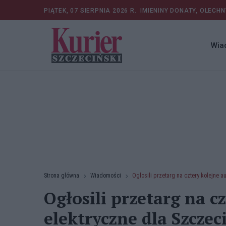
PIĄTEK, 07 SIERPNIA 2026 R.
IMIENINY DONATY, OLECHN
Wia
Strona główna
Wiadomości
Ogłosili przetarg na cztery kolejne 
Ogłosili przetarg na c
elektryczne dla Szczec