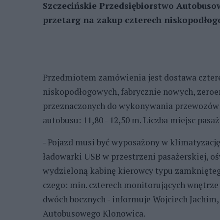
Szczecińskie Przedsiębiorstwo Autobuso
przetarg na zakup czterech niskopodłog
Przedmiotem zamówienia jest dostawa czter
niskopodłogowych, fabrycznie nowych, zeroe
przeznaczonych do wykonywania przewozów w
autobusu: 11,80 - 12,50 m. Liczba miejsc pasa
- Pojazd musi być wyposażony w klimatyzacj
ładowarki USB w przestrzeni pasażerskiej, o
wydzieloną kabinę kierowcy typu zamknięte
czego: min. czterech monitorujących wnętrze p
dwóch bocznych - informuje Wojciech Jachim,
Autobusowego Klonowica.