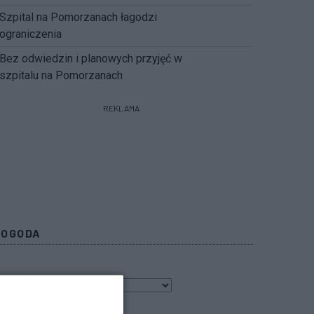
Szpital na Pomorzanach łagodzi
ograniczenia
Bez odwiedzin i planowych przyjęć w
szpitalu na Pomorzanach
REKLAMA
POGODA
7
℃