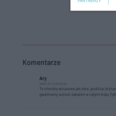
PARTNERZY
Komentarze
Ary
2023-12-14 23:08:28
Te choroby wirusowe jak odra, gruźlica, krztus
gwałtowny wzrost zakażeń w całym kraju.Tylko