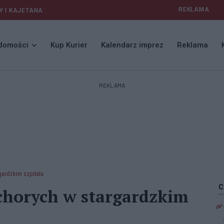
REKLAMA
Y I KAJETANA
domości
Kup Kurier
Kalendarz imprez
Reklama
REKLAMA
gardzkim szpitalu
chorych w stargardzkim