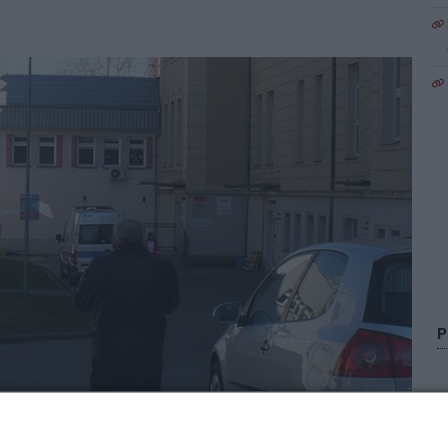
argardzkim szpitalu. Fot. Wioletta MORDASIEWICZ
1