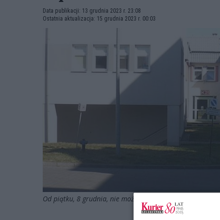
Data publikacji: 13 grudnia 2023 r. 23:08
Ostatnia aktualizacja: 15 grudnia 2023 r. 00:03
Od piątku, 8 grudnia, nie można odwiedzać bliskich w st