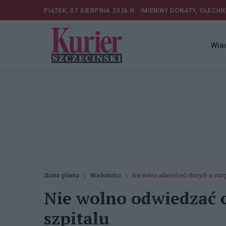
PIĄTEK, 07 SIERPNIA 2026 R.
IMIENINY DONATY, OLECHN
Wia
Strona główna
Wiadomości
Nie wolno odwiedzać chorych w star
Nie wolno odwiedzać 
szpitalu