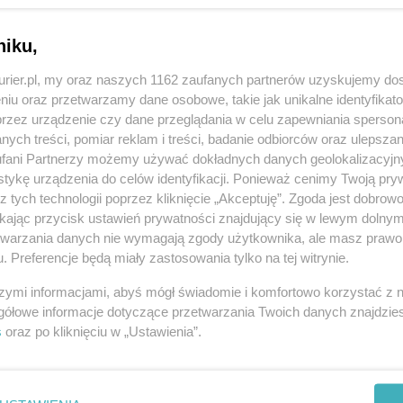
Zo
u wprowadziła dyrekcja szpitala.
niku,
REKLAMA
kurier.pl, my oraz naszych 1162 zaufanych partnerów uzyskujemy do
niu oraz przetwarzamy dane osobowe, takie jak unikalne identyfikat
19 i innych infekcji coraz więcej szpitali zamyka
przez urządzenie czy dane przeglądania w celu zapewniania sperson
ych treści, pomiar reklam i treści, badanie odbiorców oraz ulepszan
asady reżimu sanitarnego. Podobnie jest
fani Partnerzy możemy używać dokładnych danych geolokalizacyjn
orych.
tykę urządzenia do celów identyfikacji. Ponieważ cenimy Twoją pry
z tych technologii poprzez kliknięcie „Akceptuję”. Zgoda jest dobro
choroby wirusowe wprowadza się całkowity zakaz
ikając przycisk ustawień prywatności znajdujący się w lewym dolny
ych – poinformował kilka godzin temu Krzysztof
etwarzania danych nie wymagają zgody użytkownika, ale masz prawo 
cjalistycznego Zakładu Opieki Zdrowotnej
. Preferencje będą miały zastosowania tylko na tej witrynie.
szymi informacjami, abyś mógł świadomie i komfortowo korzystać z
gółowe informacje dotyczące przetwarzania Twoich danych znajdzi
©℗
s
oraz po kliknięciu w „Ustawienia”.