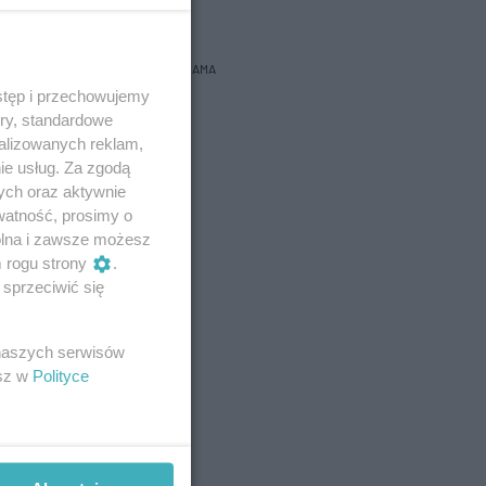
bacz prognozę na 3 dni
REKLAMA
stęp i przechowujemy
ory, standardowe
alizowanych reklam,
ie usług. Za zgodą
ych oraz aktywnie
watność, prosimy o
wolna i zawsze możesz
m rogu strony
.
sprzeciwić się
 naszych serwisów
esz w
Polityce