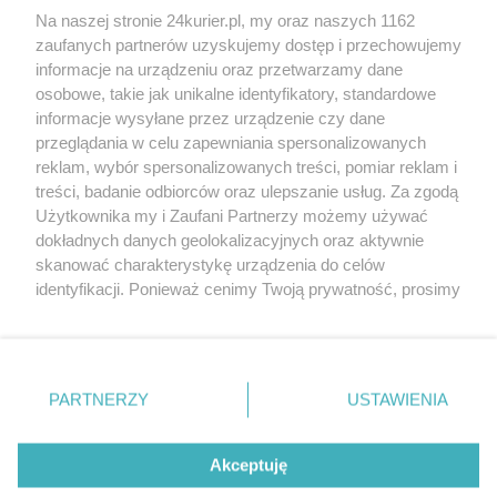
Na naszej stronie 24kurier.pl, my oraz naszych 1162
Dzień Babci i Dziadka z policyjną akcją
zaufanych partnerów uzyskujemy dostęp i przechowujemy
Wandale pomnikowi zatrzymani
informacje na urządzeniu oraz przetwarzamy dane
osobowe, takie jak unikalne identyfikatory, standardowe
POGODA
informacje wysyłane przez urządzenie czy dane
przeglądania w celu zapewniania spersonalizowanych
reklam, wybór spersonalizowanych treści, pomiar reklam i
treści, badanie odbiorców oraz ulepszanie usług. Za zgodą
29
℃
Użytkownika my i Zaufani Partnerzy możemy używać
dokładnych danych geolokalizacyjnych oraz aktywnie
Zobacz prognozę na 3 dni
skanować charakterystykę urządzenia do celów
identyfikacji. Ponieważ cenimy Twoją prywatność, prosimy
o zgodę na korzystanie z tych technologii poprzez
kliknięcie „Akceptuję”. Zgoda jest dobrowolna i zawsze
możesz ją zmienić/wycofać klikając przycisk ustawień
prywatności znajdujący się w lewym dolnym rogu strony
Copyright © 2022 Kurier Szczeciński sp. z o.o.
PARTNERZY
USTAWIENIA
. Niektóre rodzaje przetwarzania danych nie wymagają
Wszelkie prawa zastrzeżone
zgody użytkownika, ale masz prawo sprzeciwić się
Kontakt
Nota wydawnicza
Nota prawna
takiemu przetwarzaniu. Preferencje będą miały
Akceptuję
zastosowania tylko na tej witrynie.
Polityka prywatności
Reklama