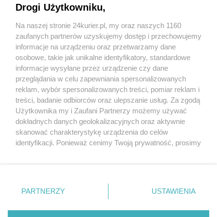
Drogi Użytkowniku,
"Nie dla torturowania kobiet" - pikieta przed UW
Na naszej stronie 24kurier.pl, my oraz naszych 1160
Archeologiczne przekręty. Zamieszany b.
zaufanych partnerów uzyskujemy dostęp i przechowujemy
dyrektor muzeum
informacje na urządzeniu oraz przetwarzamy dane
osobowe, takie jak unikalne identyfikatory, standardowe
POGODA
informacje wysyłane przez urządzenie czy dane
przeglądania w celu zapewniania spersonalizowanych
reklam, wybór spersonalizowanych treści, pomiar reklam i
treści, badanie odbiorców oraz ulepszanie usług. Za zgodą
26
℃
Użytkownika my i Zaufani Partnerzy możemy używać
dokładnych danych geolokalizacyjnych oraz aktywnie
Zobacz prognozę na 3 dni
skanować charakterystykę urządzenia do celów
identyfikacji. Ponieważ cenimy Twoją prywatność, prosimy
o zgodę na korzystanie z tych technologii poprzez
kliknięcie „Akceptuję”. Zgoda jest dobrowolna i zawsze
możesz ją zmienić/wycofać klikając przycisk ustawień
prywatności znajdujący się w lewym dolnym rogu strony
Copyright © 2022 Kurier Szczeciński sp. z o.o.
PARTNERZY
USTAWIENIA
. Niektóre rodzaje przetwarzania danych nie wymagają
Wszelkie prawa zastrzeżone
zgody użytkownika, ale masz prawo sprzeciwić się
Kontakt
Nota wydawnicza
Nota prawna