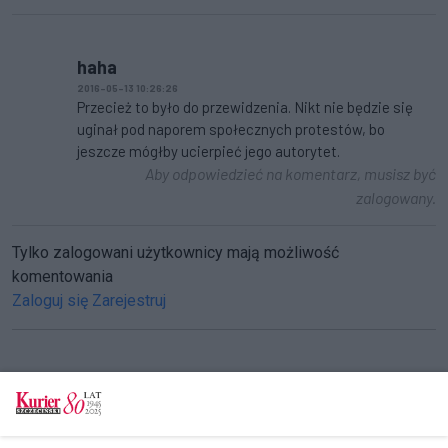
haha
2016-05-13 10:26:26
Przecież to było do przewidzenia. Nikt nie będzie się
uginał pod naporem społecznych protestów, bo
jeszcze mógłby ucierpieć jego autorytet.
Aby odpowiedzieć na komentarz, musisz być
zalogowany.
Tylko zalogowani użytkownicy mają możliwość
komentowania
Zaloguj się
Zarejestruj
CZYTAJ TAKŻE
Arek na dyrektora!