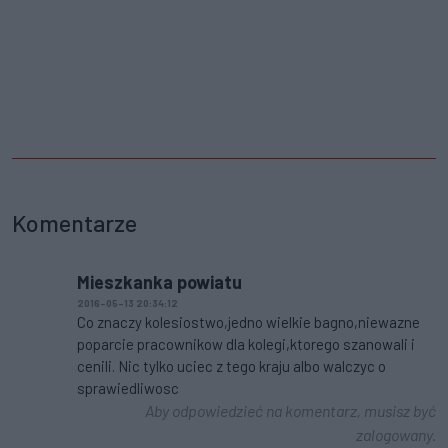
Komentarze
Mieszkanka powiatu
2016-05-13 20:34:12
Co znaczy kolesiostwo,jedno wielkie bagno,niewazne
poparcie pracownikow dla kolegi,ktorego szanowali i
cenili. Nic tylko uciec z tego kraju albo walczyc o
sprawiedliwosc
Aby odpowiedzieć na komentarz, musisz być
zalogowany.