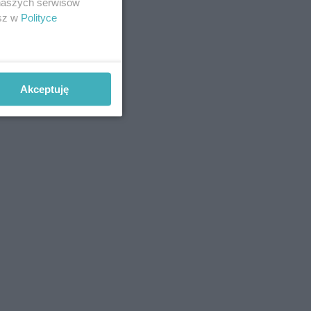
 naszych serwisów
esz w
Polityce
Akceptuję