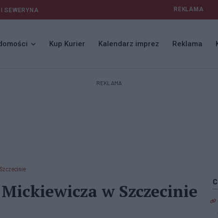
REKLAMA
 I SEWERYNA
domości
Kup Kurier
Kalendarz imprez
Reklama
REKLAMA
Szczecinie
Mickiewicza w Szczecinie