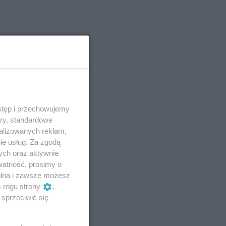
stęp i przechowujemy
ory, standardowe
alizowanych reklam,
ie usług. Za zgodą
ych oraz aktywnie
watność, prosimy o
wolna i zawsze możesz
m rogu strony
.
sprzeciwić się