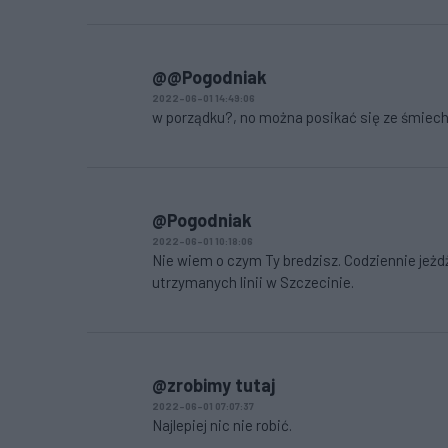
@@Pogodniak
2022-06-01 14:49:06
w porządku?, no można posikać się ze śmiechu, 
@Pogodniak
2022-06-01 10:18:06
Nie wiem o czym Ty bredzisz. Codziennie jeżd
utrzymanych linii w Szczecinie.
@zrobimy tutaj
2022-06-01 07:07:37
Najlepiej nic nie robić.