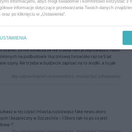
szymi informacjami, abyś mógł świadomie i komfortowo korzystać z
ic dzwonią naczynia i szklanki.
gółowe informacje dotyczące przetwarzania Twoich danych znajdzi
Aby odpowiedzieć na komentarz, musisz być zalogowany.
s
oraz po kliknięciu w „Ustawienia”.
USTAWIENIA
na z Kolna i ciągu aż do Gocławia oraz ul. Matejki od Piłsudskiego
 stanie, co nie oznacza że nie trzeba tam przeprowadzić robót
ielonych na podbudowie tłuczniowej torowisko raz na 5 lat
ne szyny. Ale trzeba w budżecie zapisać na to środki, a tu jak
Aby odpowiedzieć na komentarz, musisz być zalogowany.
eszkasz w tej części miasta,rozsiewasz fake news,skoro
anych i bezpieczny w Szczecinie ;-) Skoro tak-to po co jest
udowę-?
Aby odpowiedzieć na komentarz, musisz być zalogowany.