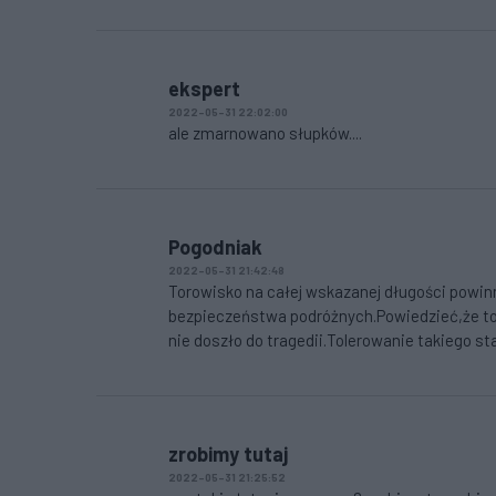
ekspert
2022-05-31 22:02:00
ale zmarnowano słupków....
Pogodniak
2022-05-31 21:42:48
Torowisko na całej wskazanej długości powi
bezpieczeństwa podróżnych.Powiedzieć,że to t
nie doszło do tragedii.Tolerowanie takiego 
zrobimy tutaj
2022-05-31 21:25:52