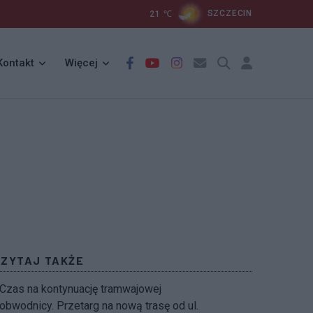
21
℃
SZCZECIN
Kontakt
Więcej
CZYTAJ TAKŻE
Czas na kontynuację tramwajowej
obwodnicy. Przetarg na nową trasę od ul.