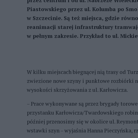
przez centrum i od ul. Nabrzeże Wieleck
Piastowskiego przez ul. Kolumba po Smol
w Szczecinie. Są też miejsca, gdzie równ
reanimacji starej infrastruktury tramwa
w pełnym zakresie. Przykład to ul. Micki
W kilku miejscach biegnącej nią trasy od Tu
zwiezione nowe szyny i punktowe rozbiórki n
wysokości skrzyżowania z ul. Karłowicza.
– Prace wykonywane są przez brygady torowe
przystanku Karłowicza/Twardowskiego robim
później przenosimy się w okolice ul. Reymon
wstawki szyn – wyjaśnia Hanna Pieczyńska, r