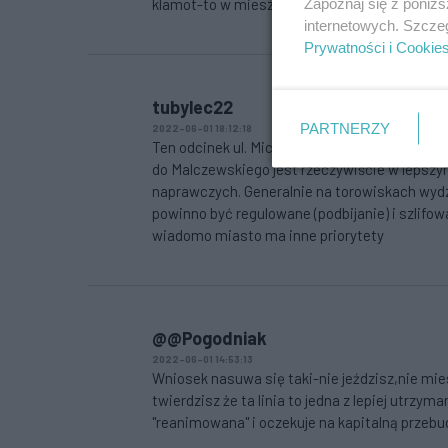
Zapoznaj się z poniż
klamot-to w mieszkaniach okolicznych kamien
internetowych. Szcze
Prywatności i Cookie
tubylec22
PARTNERZY
2022-06-01 18:12:18
Ten odcinek ul. Mickiewicza na tle całej ul. Ja
do Malczewskiego jest rzeczywiście w lepszym
naprawczych. Generalnie na torowiskach wydz
powinno być regulowane (podbijanie) i szlifowa
wiadomo miasto ma inne priorytety
@@Pogodniak
2022-06-01 14:53:13
Wniosek nasuwa się taki-nie jeździsz,nie mi
twierdzisz że ta linia to jedna z lepiej utrzym
"reanimowana" i oczekuje na kapitalną przeb