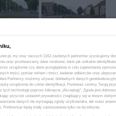
niku,
kurier.pl, my oraz naszych 1162 zaufanych partnerów uzyskujemy do
niu oraz przetwarzamy dane osobowe, takie jak unikalne identyfikat
przez urządzenie czy dane przeglądania w celu zapewniania sperson
ych treści, pomiar reklam i treści, badanie odbiorców oraz ulepszan
fani Partnerzy możemy używać dokładnych danych geolokalizacyjn
tykę urządzenia do celów identyfikacji. Ponieważ cenimy Twoją pry
z tych technologii poprzez kliknięcie „Akceptuję”. Zgoda jest dobro
ikając przycisk ustawień prywatności znajdujący się w lewym dolny
iewicza czy Kolumba itd-dobiły stare zdezelowane,ciężkie
etwarzania danych nie wymagają zgody użytkownika, ale masz prawo 
iska.Przeryły one torowiska niszcząc zarówno całą podziemną
. Preferencje będą miały zastosowania tylko na tej witrynie.
 na Mickiewicza jest w takim stanie,że jak przejedzie taki