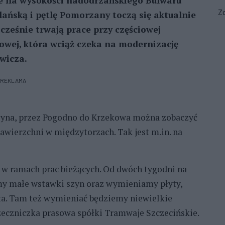
ie na wysokości nadodrzańskiego Bulwaru
Zo
ańską i pętlę Pomorzany toczą się aktualnie
ocześnie trwają prace przy częściowej
jowej, która wciąż czeka na modernizację
ewicza.
REKLAMA
rzyna, przez Pogodno do Krzekowa można zobaczyć
awierzchni w międzytorzach. Tak jest m.in. na
 w ramach prac bieżących. Od dwóch tygodni na
y małe wstawki szyn oraz wymieniamy płyty,
ta. Tam też wymieniać będziemy niewielkie
zeczniczka prasowa spółki Tramwaje Szczecińskie.