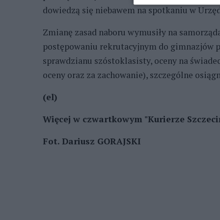
dowiedzą się niebawem na spotkaniu w Urzęd
Zmianę zasad naboru wymusiły na samorządac
postępowaniu rekrutacyjnym do gimnazjów p
sprawdzianu szóstoklasisty, oceny na świade
oceny oraz za zachowanie), szczególne osiąg
(el)
Więcej w czwartkowym "Kurierze Szczeciń
Fot. Dariusz GORAJSKI