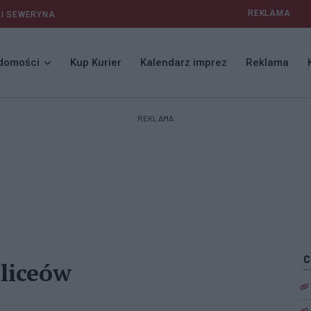
REKLAMA
 I SEWERYNA
domości
Kup Kurier
Kalendarz imprez
Reklama
REKLAMA
liceów