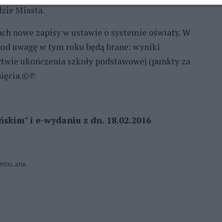
zie Miasta.
h nowe zapisy w ustawie o systemie oświaty. W
od uwagę w tym roku będą brane: wyniki
ctwie ukończenia szkoły podstawowej (punkty za
nięcia.©℗
skim" i e-wydaniu z dn. 18.02.2016
REKLAMA