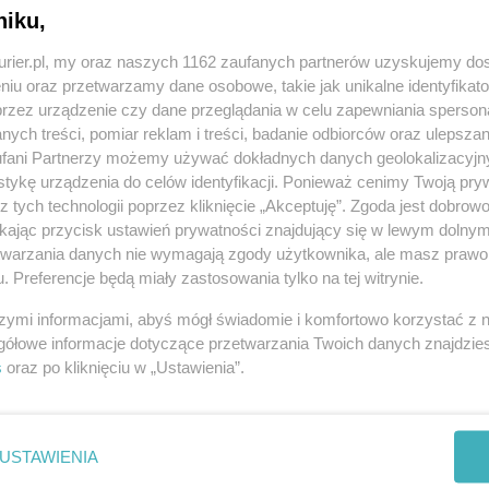
ów i liceów. Jak się dowiedzieliśmy, rekrutacja
niku,
 a do liceów... 13 lipca.
kurier.pl, my oraz naszych 1162 zaufanych partnerów uzyskujemy do
REKLAMA
niu oraz przetwarzamy dane osobowe, takie jak unikalne identyfikat
przez urządzenie czy dane przeglądania w celu zapewniania sperson
ych treści, pomiar reklam i treści, badanie odbiorców oraz ulepszan
 czerwiec - powiedziała nam dyrektor Gimnazjum nr 46
fani Partnerzy możemy używać dokładnych danych geolokalizacyjn
tykę urządzenia do celów identyfikacji. Ponieważ cenimy Twoją pry
ą nas egzaminy gimnazjalne, później matura, a
z tych technologii poprzez kliknięcie „Akceptuję”. Zgoda jest dobro
 samym terminie. Nie jest to dobre rozwiązanie
ikając przycisk ustawień prywatności znajdujący się w lewym dolny
bie te szkoły.
etwarzania danych nie wymagają zgody użytkownika, ale masz prawo 
. Preferencje będą miały zastosowania tylko na tej witrynie.
zy pięciu liceach: V LO, XIII LO, IX LO, XIV LO, IV
szymi informacjami, abyś mógł świadomie i komfortowo korzystać z
 w pierwszej kolejności kandydatów ze swojego
gółowe informacje dotyczące przetwarzania Twoich danych znajdzi
s
oraz po kliknięciu w „Ustawienia”.
otyczącą ujednolicenia zasad naboru do gimnazjów
ł odbyli już w kuratorium oświaty spotkanie
USTAWIENIA
rganizowane w tych szkołach egzaminy wstępne,