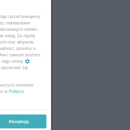
stęp i przechowujemy
ory, standardowe
alizowanych reklam,
ie usług. Za zgodą
ych oraz aktywnie
watność, prosimy o
wolna i zawsze możesz
m rogu strony
.
sprzeciwić się
 naszych serwisów
esz w
Polityce
Akceptuję