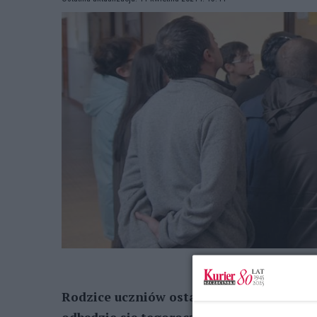
Rodzice uczniów ostatnich klas szkół po