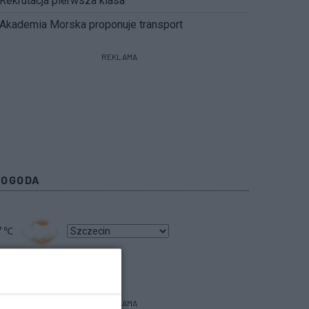
Rekrutacja pierwsza klasa
Akademia Morska proponuje transport
REKLAMA
POGODA
7
℃
bacz prognozę na 3 dni
REKLAMA