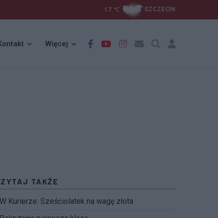
17
℃
SZCZECIN
Kontakt
Więcej
CZYTAJ TAKŻE
W Kurierze: Sześciolatek na wagę złota