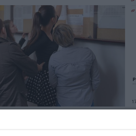
1
Zo
dstawowych i gimnazjów nie wiedzą, kiedy