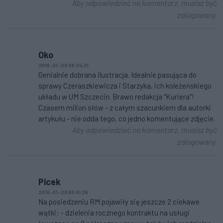
Aby odpowiedzieć na komentarz, musisz być
zalogowany.
Oko
2016-01-29 09:24:31
Genialnie dobrana ilustracja. Idealnie pasująca do
sprawy Czeraszkiewicza i Starzyka, ich koleżeńskiego
układu w UM Szczecin. Brawo redakcja "Kuriera"!
Czasem milion słów - z całym szacunkiem dla autorki
artykułu - nie odda tego, co jedno komentujące zdjęcie.
Aby odpowiedzieć na komentarz, musisz być
zalogowany.
Picek
2016-01-29 09:01:35
Na posiedzeniu RM pojawiły się jeszcze 2 ciekawe
wątki: - dzielenia rocznego kontraktu na usługi