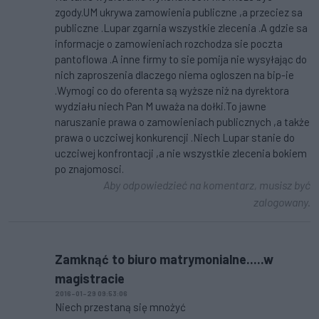
zgody.UM ukrywa zamowienia publiczne ,a przeciez sa
publiczne .Lupar zgarnia wszystkie zlecenia .A gdzie sa
informacje o zamowieniach rozchodza sie poczta
pantoflowa .A inne firmy to sie pomija nie wysyłając do
nich zaproszenia dlaczego niema ogloszen na bip-ie
.Wymogi co do oferenta są wyższe niż na dyrektora
wydziału niech Pan M uważa na dołki.To jawne
naruszanie prawa o zamowieniach publicznych ,a także
prawa o uczciwej konkurencji .Niech Lupar stanie do
uczciwej konfrontacji ,a nie wszystkie zlecenia bokiem
po znajomosci.
Aby odpowiedzieć na komentarz, musisz być
zalogowany.
Zamknąć to biuro matrymonialne.....w
magistracie
2016-01-29 09:53:06
Niech przestaną się mnożyć