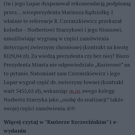
On i jego Lupar dysponował rekomendacją podpisaną
przez… wiceprezydenta Mariusza Kądziołkę. I
właśnie te referencje R. Czeraszkiewicz przekazał
koledze – Norbertowi Starzykowi i jego Nisusowi,
umożliwiając wygraną w części zamówienia
dotyczącej zwierzyny chronionej (kontrakt na kwotę
8129,04 zł). Za wiedzą prezydenta czy bez niej? Biuro
Prezydenta Miasta nie odpowiedziało „Kurierowi” na
to pytanie. Natomiast sam Czeraszkiewicz i jego
Lupar wygrał część ds. zwierzyny łownej (kontrakt
wart 5455,65 zł), wskazując
m.in
. swego kolegę
Norberta Starzyka jako „osobę do realizacji” także
swojej części zamówienia. ©℗
Więcej czytaj w "Kurierze Szczecińskim" i e-
wydaniu