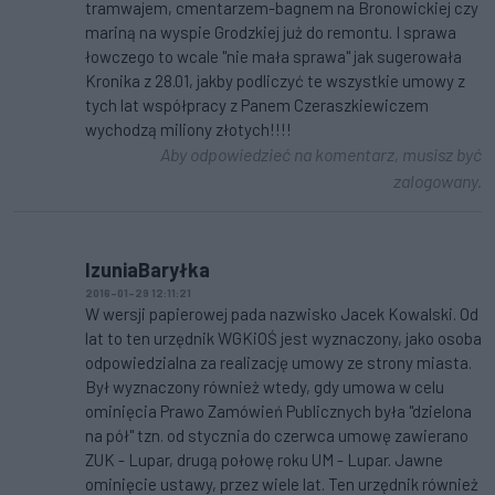
tramwajem, cmentarzem-bagnem na Bronowickiej czy
mariną na wyspie Grodzkiej już do remontu. I sprawa
łowczego to wcale "nie mała sprawa" jak sugerowała
Kronika z 28.01, jakby podliczyć te wszystkie umowy z
tych lat współpracy z Panem Czeraszkiewiczem
wychodzą miliony złotych!!!!
Aby odpowiedzieć na komentarz, musisz być
zalogowany.
IzuniaBaryłka
2016-01-29 12:11:21
W wersji papierowej pada nazwisko Jacek Kowalski. Od
lat to ten urzędnik WGKiOŚ jest wyznaczony, jako osoba
odpowiedzialna za realizację umowy ze strony miasta.
Był wyznaczony również wtedy, gdy umowa w celu
ominięcia Prawo Zamówień Publicznych była "dzielona
na pół" tzn. od stycznia do czerwca umowę zawierano
ZUK - Lupar, drugą połowę roku UM - Lupar. Jawne
ominięcie ustawy, przez wiele lat. Ten urzędnik również