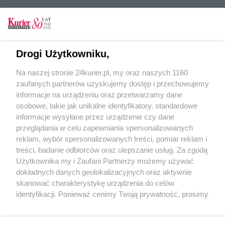
CZYTAJ TAKŻE
Drogi Użytkowniku,
Fryga i doradcy więcej kosztowali
Na naszej stronie 24kurier.pl, my oraz naszych 1160
Radny się opali i zarobi. Zdecydowano na sesji
zaufanych partnerów uzyskujemy dostęp i przechowujemy
Schronisko pozostanie miejskie
informacje na urządzeniu oraz przetwarzamy dane
osobowe, takie jak unikalne identyfikatory, standardowe
POGODA
informacje wysyłane przez urządzenie czy dane
przeglądania w celu zapewniania spersonalizowanych
reklam, wybór spersonalizowanych treści, pomiar reklam i
treści, badanie odbiorców oraz ulepszanie usług. Za zgodą
26
℃
Użytkownika my i Zaufani Partnerzy możemy używać
dokładnych danych geolokalizacyjnych oraz aktywnie
Zobacz prognozę na 3 dni
skanować charakterystykę urządzenia do celów
identyfikacji. Ponieważ cenimy Twoją prywatność, prosimy
o zgodę na korzystanie z tych technologii poprzez
kliknięcie „Akceptuję”. Zgoda jest dobrowolna i zawsze