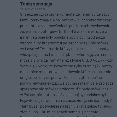
Tania sensacja
2016-01-31 00:57:30
Śmiesznie czyta się te komentarze... najmądrzejszych
ludzi którzy znają się na łowiectwie, ochronie zwierząt,
prokuraturze, zamówieniach publicznych, wydawaniu
zezwoleń, przetargów itp. itd. Nie wnikam w to, że w
innym regionie były podobne spory bo i tu odnoszę
wrażenie, że ktoś wyczuł po latach kasę. I nie mówię,
że Łowczy! Tylko ludzie którzy nie mają nic do roboty,
widzą, że jest na tym pieniądz i stwierdzają, że hmm...
może się tym zajmę? A teraz słynne OKEJ ALE>>> czy
Wam się wydaje, że Łowczy ma tylko strzelbę? Łowczy
musi mieć monitorowane odłownie które są cholernie
drogie, pojazdy do przewożenia sprzętu, mobilne
punkty, ekwipunek zużywający się i stały, całe zaplecze
sprzętowe nie mówiąc o wiedzy. Nie będę mówił gdzie
w Polsce (nie jestem ze Szczecina) był podobny syf.
Pojawiła się nowa firma na zasadzie - ja nie dam rady?
Mam busa i pozwolenie na broń... jak nie zabiję to jakoś
złapie... po kilku miesiącach sama się poddała.