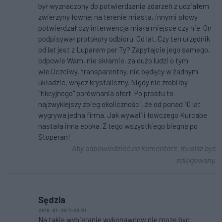
był wyznaczony do potwierdzania zdarzeń z udziałem
zwierzyny łownej na terenie miasta, innymi słowy
potwierdzał czy interwencja miała miejsce czy nie. On
podpisywał protokoły odbioru. Od lat. Czy ten urzędnik
od lat jest z Luparem per Ty? Zapytajcie jego samego,
odpowie Wam, nie skłamie, za dużo ludzi o tym
wie.Uczciwy, transparentny, nie będący w żadnym
układzie, wręcz krystaliczny. Nigdy nie zrobiłby
"fikcyjnego" porównania ofert. Po prostu to
najzwyklejszy zbieg okoliczności, że od ponad 10 lat
wygrywa jedna firma. Jak wywalili łowczego Kurcabe
nastała inna epoka. Z tego wszystkiego biegnę po
Stoperan!
Aby odpowiedzieć na komentarz, musisz być
zalogowany.
Sędzia
2016-01-29 11:08:21
Na takie wybieranie wykonawcow nie moze byc