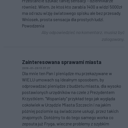
Przestańcie szukać taniej sensacji - dziennikarze
również. Wiem, że ktoś kto zarabia 1400 a widzi 5000zł
ma od razu wizję światowego spisku ale bez przesady.
Wniosek, prosta sensacja dla prostych ludzi.
Powodzenia
Aby odpowiedzieć na komentarz, musisz być
zalogowany.
Zainteresowana sprawami miasta
2016-01-29 13:37:27
Dla mnie ten Pan i pieniądze mu przekazywane w
WIELU umowach są idealnym sposobem, by
odprowadzać pieniądze z budżetu miasta, dla wysoko
postawionych urzędników na czele z Prezydentem
Krzystkiem. "Wspaniały" przykład tego jak wygląda
cokolwiek w Urzędzie Miasta Szczecin i na jakim
później poziomie są świadczone usługi, przez takich
znajomych. Dołóżmy to do tego samego worka co
zepsuta już Fryga, wieczne problemy z szybkim