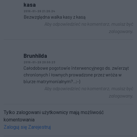
kasa
2016-01-28 21:26:24
Bezwzględna walka kasy z kasą
Aby odpowiedzieć na komentarz, musisz być
zalogowany.
Brunhilda
2016-01-28 20:50:23
Całodobowe pogotowie interwencyjnego ds. zwierząt
chronionych i łownych prowadzone przez wróża w
biurze matrymonialnym?...;-)
Aby odpowiedzieć na komentarz, musisz być
zalogowany.
Tylko zalogowani użytkownicy mają możliwość
komentowania
Zaloguj się
Zarejestruj