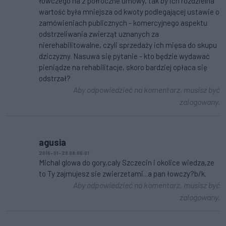
łowczego na 2 półroczne umowy, tak by ich rozdzielna
wartość była mniejsza od kwoty podlegającej ustawie o
zamówieniach publicznych - komercyjnego aspektu
odstrzeliwania zwierząt uznanych za
nierehabilitowalne, czyli sprzedaży ich mięsa do skupu
dziczyzny. Nasuwa się pytanie - kto będzie wydawać
pieniądze na rehabilitacje, skoro bardziej opłaca się
odstrzał?
Aby odpowiedzieć na komentarz, musisz być
zalogowany.
agusia
2016-01-29 08:06:01
Michal glowa do gory,caly Szczecin i okolice wiedza,ze
to Ty zajmujesz sie zwierzetami...a pan łowczy?b/k.
Aby odpowiedzieć na komentarz, musisz być
zalogowany.