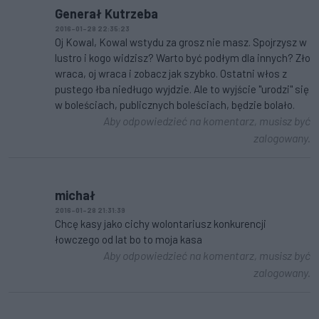
Generał Kutrzeba
2016-01-28 22:35:23
Oj Kowal, Kowal wstydu za grosz nie masz. Spojrzysz w
lustro i kogo widzisz? Warto być podłym dla innych? Zło
wraca, oj wraca i zobacz jak szybko. Ostatni włos z
pustego łba niedługo wyjdzie. Ale to wyjście "urodzi" się
w boleściach, publicznych boleściach, będzie bolało.
Aby odpowiedzieć na komentarz, musisz być
zalogowany.
michał
2016-01-28 21:31:39
Chcę kasy jako cichy wolontariusz konkurencji
łowczego od lat bo to moja kasa
Aby odpowiedzieć na komentarz, musisz być
zalogowany.