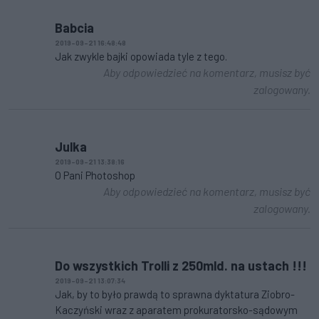
Babcia
2019-09-21 16:48:48
Jak zwykle bajki opowiada tyle z tego.
Aby odpowiedzieć na komentarz, musisz być
zalogowany.
Julka
2019-09-21 13:38:16
O Pani Photoshop
Aby odpowiedzieć na komentarz, musisz być
zalogowany.
Do wszystkich Trolli z 250mld. na ustach !!!
2019-09-21 13:07:34
Jak, by to było prawdą to sprawna dyktatura Ziobro-
Kaczyński wraz z aparatem prokuratorsko-sądowym