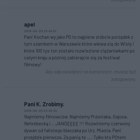
apel
2019-09-20 23:48:51
Pani Kochan wy jako PO to najpierw zróbcie porządek z
tym szambem w Warszawie które wlewa się do Wisły i
które 100 tys ton zostało rozwiezione ciężarówkami po
całym kraju a później zabierajcie się za festiwal
filmowy!
Aby odpowiedzieć na komentarz, musisz być
zalogowany.
Pani K. Zrobimy.
2019-09-20 23:30:34
Najmiemy filmowców. Najmiemy Przoniaka, Gajosa,
Nehrebecką i.... JANDĘĘĘĘ !!! Rozwiniemy czerwony
dywan od falistego blaszaka po Urz. Miasta. Pani
przejdzie pierwsza. Za panią te ...... Tylko kto POtem