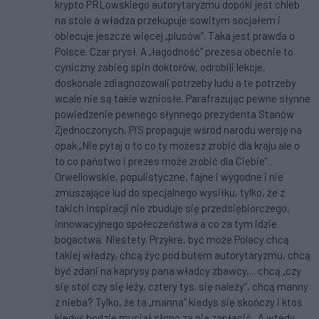
krypto PRLowskiego autorytaryzmu dopóki jest chleb
na stole a władza przekupuje sowitym socjałem i
obiecuje jeszcze więcej „plusów”. Taka jest prawda o
Polsce. Czar prysł. A „łagodność” prezesa obecnie to
cyniczny zabieg spin doktorów, odrobili lekcje,
doskonale zdiagnozowali potrzeby ludu a te potrzeby
wcale nie są takie wzniosłe. Parafrazując pewne słynne
powiedzenie pewnego słynnego prezydenta Stanów
Zjednoczonych, PiS propaguje wśród narodu wersję na
opak „Nie pytaj o to co ty możesz zrobić dla kraju ale o
to co państwo i prezes może zrobić dla Ciebie”..
Orwellowskie, populistyczne, fajne i wygodne i nie
zmuszające lud do specjalnego wysiłku, tylko, że z
takich inspiracji nie zbuduje się przedsiębiorczego,
innowacyjnego społeczeństwa a co za tym idzie
bogactwa. Niestety. Przykre, być może Polacy chcą
takiej władzy, chcą życ pod butem autorytaryzmu, chcą
być zdani na kaprysy pana władcy zbawcy,... chcą „czy
się stoi czy się leży, cztery tys. się należy”, chcą manny
z nieba? Tylko, że ta „manna” kiedys się skończy i ktoś
kiedyś będzie musiał słono za nią zapłacić...A wtedy