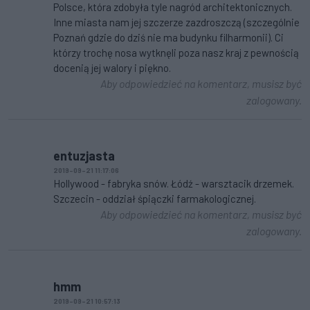
Polsce, która zdobyła tyle nagród architektonicznych.
Inne miasta nam jej szczerze zazdroszczą (szczególnie
Poznań gdzie do dziś nie ma budynku filharmonii). Ci
którzy trochę nosa wytknęli poza nasz kraj z pewnością
docenią jej walory i piękno.
Aby odpowiedzieć na komentarz, musisz być
zalogowany.
entuzjasta
2019-09-21 11:17:06
Hollywood - fabryka snów. Łódź - warsztacik drzemek.
Szczecin - oddział śpiączki farmakologicznej.
Aby odpowiedzieć na komentarz, musisz być
zalogowany.
hmm
2019-09-21 10:57:13