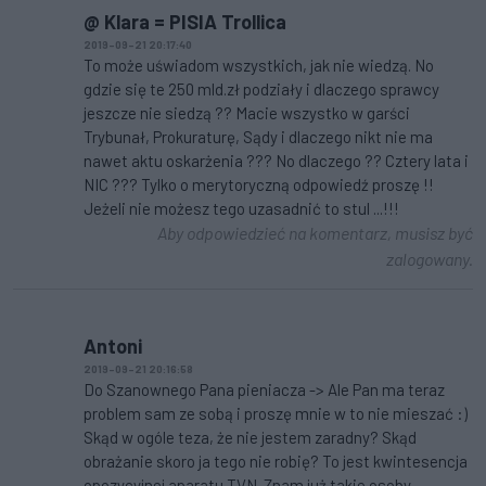
@ Klara = PISIA Trollica
2019-09-21 20:17:40
To może uświadom wszystkich, jak nie wiedzą. No
gdzie się te 250 mld.zł podziały i dlaczego sprawcy
jeszcze nie siedzą ?? Macie wszystko w garści
Trybunał, Prokuraturę, Sądy i dlaczego nikt nie ma
nawet aktu oskarżenia ??? No dlaczego ?? Cztery lata i
NIC ??? Tylko o merytoryczną odpowiedź proszę !!
Jeżeli nie możesz tego uzasadnić to stul ...!!!
Aby odpowiedzieć na komentarz, musisz być
zalogowany.
Antoni
2019-09-21 20:16:58
Do Szanownego Pana pieniacza -> Ale Pan ma teraz
problem sam ze sobą i proszę mnie w to nie mieszać :)
Skąd w ogóle teza, że nie jestem zaradny? Skąd
obrażanie skoro ja tego nie robię? To jest kwintesencja
opozycyjnej aparatu TVN. Znam już takie osoby,