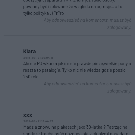
powinny być izolowane że względu na agresję... a to
tylko polityka :) PrPro
Aby odpowiedzieć na komentarz, musisz być
zalogowany.
Klara
2019-09-21 20:04:11
Ale sie PO wkurza jak im sie prawde pisze,wielkie pany a
reszta to patalogia. Tylko nic nie wiedza gdzie poszlo
250 mld
Aby odpowiedzieć na komentarz, musisz być
zalogowany.
xxx
2019-09-21 19:44:57
Madzia znowu na plakatach jako 30-latka ? Patrząc na
sondaze trochę osób pozegna się z cieplymi posadami