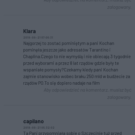
zalogowany.
Klara
2019-09-21 07:06:31
Najgorzej to zostać pominiętym a pani Kochan
pominęła jeszcze jako adresatów Tarantino i
Chaplina.Czego to nie wymyślą i nie obiecają 3 tygodnie
przed wyborami a przez 8 lat rządów gdzie były te
wspaniałe pomysły?Czekamy kiedy pani Kochan
zajmie stanowisko wobec braku 250 mld w budżecie za
rządów PO.To się dopiero nadaje na film
Aby odpowiedzieć na komentarz, musisz być
zalogowany.
capilano
2019-09-21 05:32:02
Ta Pani przypomniała sobie o Szczecinie tuż przed