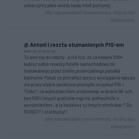
zobaczymy jakie wtedy będą mieli pomysły.
Aby odpowiedzieć na komentarz, musisz być
zalogowany.
@ Antoni i reszta otumanionych PIS-em
2019-09-21 16:59:29
Ty weź się do roboty , a nie licz ,że za kolejne 500+
kupisz sobie nowszy fotelik samochodowy do
hodowanego przez siebie potencjalnego patolka
bachorka. Pokaż co potrafisz oprócz wyciągania łapy po
nie przez siebie zarobione pieniążki no pokaż PIS-i
Trollu!! Ja wykształciłem urodzonego w latach 90-ych
bez 500 i innych gratisów mgr.inż. politechniki z
wyróżnieniem , a ty będziesz tu innych strofował ? Do
ROBOTY i stul buzię!!
Aby odpowiedzieć na komentarz, musisz być
zalogowany.