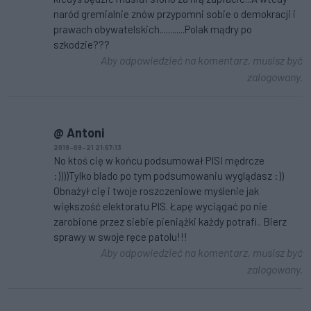
naród gremialnie znów przypomni sobie o demokracji i
prawach obywatelskich............Polak mądry po
szkodzie???
Aby odpowiedzieć na komentarz, musisz być
zalogowany.
@ Antoni
2019-09-21 21:57:13
No ktoś cię w końcu podsumował PISI mędrcze
:))))Tylko blado po tym podsumowaniu wyglądasz :))
Obnażył cię i twoje roszczeniowe myślenie jak
większość elektoratu PIS. Łapę wyciągać po nie
zarobione przez siebie pieniążki każdy potrafi.. Bierz
sprawy w swoje ręce patolu!!!
Aby odpowiedzieć na komentarz, musisz być
zalogowany.