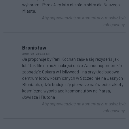
wyborami. Przez 4-ry lata nic nie zrobiła dla Naszego
Miasta.
Aby odpowiedzieć na komentarz, musisz być
zalogowany.
Bronisław
2019-09-21 03:33:11
Ja proponuje by Pani Kochan zajęła się reżyserią jak
lubi tak film - może nakręci coś o Zachodnopomorskim i
zdobędzie Oskara w Hollywood - na przykład budowa
centrum lotów kosmicznych w Szczecinie na Jasnych
Błoniach, gdzie buduje się pierwsze na świecie rakiety
kosmiczne wysyłające kosmonautów na Marsa,
Jowisza i Plutona
Aby odpowiedzieć na komentarz, musisz być
zalogowany.