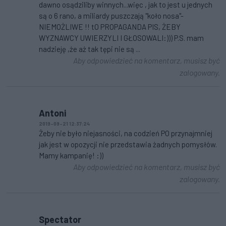
dawno osądziliby winnych...więc , jak to jest u jednych
są o 6 rano, a miliardy puszczają "koło nosa"-
NIEMOŻLIWE !! tO PROPAGANDA PIS, ŻEBY
WYZNAWCY UWIERZYLI I GŁOSOWALI:))) P.S. mam
nadzieję ,że aż tak tępi nie są ...
Aby odpowiedzieć na komentarz, musisz być
zalogowany.
Antoni
2019-09-21 12:37:24
Żeby nie było niejasności, na codzień PO przynajmniej
jak jest w opozycji nie przedstawia żadnych pomysłów.
Mamy kampanię! :))
Aby odpowiedzieć na komentarz, musisz być
zalogowany.
Spectator