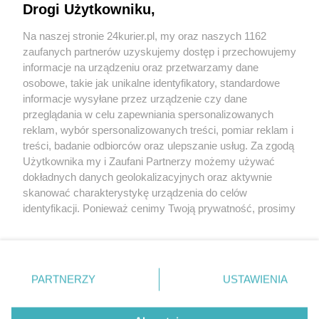
Drogi Użytkowniku,
CZYTAJ TAKŻE
Na naszej stronie 24kurier.pl, my oraz naszych 1162
Platforma pyta o inwigilację
zaufanych partnerów uzyskujemy dostęp i przechowujemy
PO: „W polskiej oświacie zgasło światło”
informacje na urządzeniu oraz przetwarzamy dane
osobowe, takie jak unikalne identyfikatory, standardowe
POGODA
informacje wysyłane przez urządzenie czy dane
przeglądania w celu zapewniania spersonalizowanych
reklam, wybór spersonalizowanych treści, pomiar reklam i
treści, badanie odbiorców oraz ulepszanie usług. Za zgodą
20
℃
Użytkownika my i Zaufani Partnerzy możemy używać
dokładnych danych geolokalizacyjnych oraz aktywnie
Zobacz prognozę na 3 dni
skanować charakterystykę urządzenia do celów
identyfikacji. Ponieważ cenimy Twoją prywatność, prosimy
o zgodę na korzystanie z tych technologii poprzez
kliknięcie „Akceptuję”. Zgoda jest dobrowolna i zawsze
możesz ją zmienić/wycofać klikając przycisk ustawień
prywatności znajdujący się w lewym dolnym rogu strony
Copyright © 2022 Kurier Szczeciński sp. z o.o.
PARTNERZY
USTAWIENIA
. Niektóre rodzaje przetwarzania danych nie wymagają
Wszelkie prawa zastrzeżone
zgody użytkownika, ale masz prawo sprzeciwić się
Kontakt
Nota wydawnicza
Nota prawna
takiemu przetwarzaniu. Preferencje będą miały