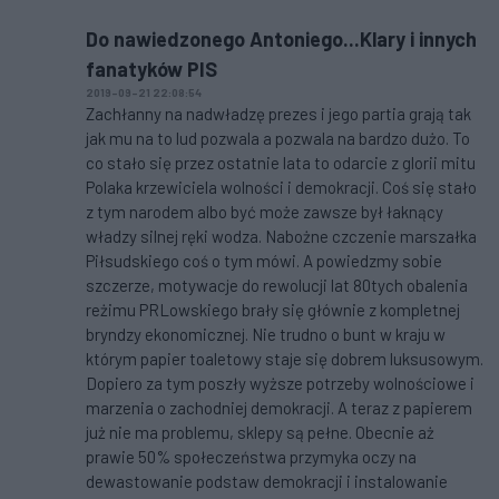
Do nawiedzonego Antoniego...Klary i innych
fanatyków PIS
2019-09-21 22:08:54
Zachłanny na nadwładzę prezes i jego partia grają tak
jak mu na to lud pozwala a pozwala na bardzo dużo. To
co stało się przez ostatnie lata to odarcie z glorii mitu
Polaka krzewiciela wolności i demokracji. Coś się stało
z tym narodem albo być może zawsze był łaknący
władzy silnej ręki wodza. Nabożne czczenie marszałka
Piłsudskiego coś o tym mówi. A powiedzmy sobie
szczerze, motywacje do rewolucji lat 80tych obalenia
reżimu PRLowskiego brały się głównie z kompletnej
bryndzy ekonomicznej. Nie trudno o bunt w kraju w
którym papier toaletowy staje się dobrem luksusowym.
Dopiero za tym poszły wyższe potrzeby wolnościowe i
marzenia o zachodniej demokracji. A teraz z papierem
już nie ma problemu, sklepy są pełne. Obecnie aż
prawie 50% społeczeństwa przymyka oczy na
dewastowanie podstaw demokracji i instalowanie