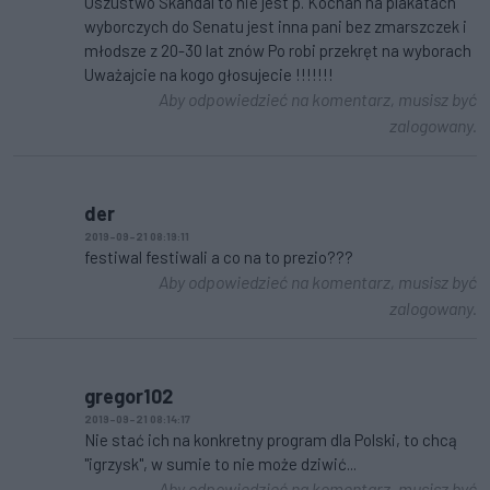
Oszustwo Skandal to nie jest p. Kochan na plakatach
wyborczych do Senatu jest inna pani bez zmarszczek i
młodsze z 20-30 lat znów Po robi przekręt na wyborach
Uważajcie na kogo głosujecie !!!!!!!
Aby odpowiedzieć na komentarz, musisz być
zalogowany.
der
2019-09-21 08:19:11
festiwal festiwali a co na to prezio???
Aby odpowiedzieć na komentarz, musisz być
zalogowany.
gregor102
2019-09-21 08:14:17
Nie stać ich na konkretny program dla Polski, to chcą
"igrzysk", w sumie to nie może dziwić...
Aby odpowiedzieć na komentarz, musisz być