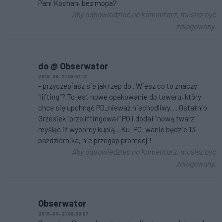
Pani Kochan, bez mopa?
Aby odpowiedzieć na komentarz, musisz być
zalogowany.
do @ Obserwator
2019-09-21 09:47:12
- przyczepiasz się jak rzep do...Wiesz co to znaczy
"lifting"? To jest nowe opakowanie do towaru, który
chce się upchnąć PO_nieważ niechodliwy......Ostatnio
Grzesiek "przeliftingował" PO i dodał "nową twarz"
myśląc iż wyborcy kupią....Ku_PO_wanie będzie 13
października, nie przegap promocji!
Aby odpowiedzieć na komentarz, musisz być
zalogowany.
Obserwator
2019-09-21 08:30:57