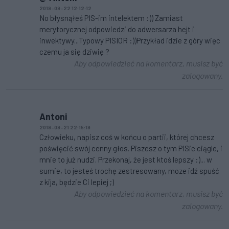
2019-09-22 12:12:12
No błysnąłeś PIS-im intelektem :)) Zamiast
merytorycznej odpowiedzi do adwersarza hejt i
inwektywy...Typowy PISIOR :))Przykład idzie z góry więc
czemu ja się dziwię ?
Aby odpowiedzieć na komentarz, musisz być
zalogowany.
Antoni
2019-09-21 22:15:19
Człowieku, napisz coś w końcu o partii, której chcesz
poświęcić swój cenny głos. Piszesz o tym PiSie ciągle, i
mnie to już nudzi. Przekonaj, że jest ktoś lepszy :)... w
sumie, to jesteś trochę zestresowany, moze idź spuść
z kija, będzie Ci lepiej ;)
Aby odpowiedzieć na komentarz, musisz być
zalogowany.