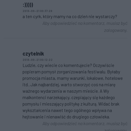
:)))))
2019-09-21 00:37:28
a ten cyrk, który mamy na co dzień nie wystarczy?
Aby odpowiedzieć na komentarz, musisz być
zalogowany.
czytelnik
2019-09-21 00:12:22
Ludzie, czy wiecie co komentujecie? Oczywiście
popieram pomysł zorganizowania festiwalu. Byłaby
promocja miasta, mamy warunki, lokalowe, hotelowe
itd...Jak najbardziej, warto stworzyć coś na miarę
ważnego wydarzenia w naszym mieście. A Wy
malkontenci narzekający, czepiający się każdego
pomysłu i mieszający politykę z kulturą. Widać brak
wykształcenia nawet tego ogólnego wpływa na
hejtowanie i nienawiść do drugiego człowieka.
Aby odpowiedzieć na komentarz, musisz być
zalogowany.