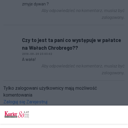
zmyje dywan ?
Aby odpowiedzieć na komentarz, musisz być
zalogowany.
Czy to jest ta pani co występuje w pałatce
na Wałach Chrobrego??
2019-09-20 23:03:02
A wała!
Aby odpowiedzieć na komentarz, musisz być
zalogowany.
Tylko zalogowani użytkownicy mają możliwość
komentowania
Zaloguj się
Zarejestruj