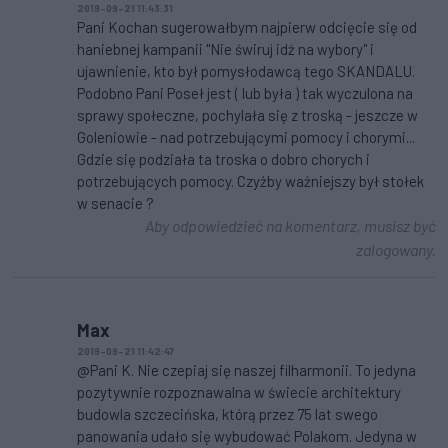
2019-09-21 11:43:31
Pani Kochan sugerowałbym najpierw odcięcie się od
haniebnej kampanii "Nie świruj idź na wybory" i
ujawnienie, kto był pomysłodawcą tego SKANDALU.
Podobno Pani Poseł jest ( lub była ) tak wyczulona na
sprawy społeczne, pochylała się z troską - jeszcze w
Goleniowie - nad potrzebującymi pomocy i chorymi...
Gdzie się podziała ta troska o dobro chorych i
potrzebujących pomocy. Czyżby ważniejszy był stołek
w senacie ?
Aby odpowiedzieć na komentarz, musisz być
zalogowany.
Max
2019-09-21 11:42:47
@Pani K. Nie czepiaj się naszej filharmonii. To jedyna
pozytywnie rozpoznawalna w świecie architektury
budowla szczecińska, którą przez 75 lat swego
panowania udało się wybudować Polakom. Jedyna w