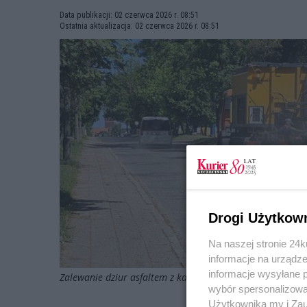
Data publikacji: 02 czerwca 2026 r. 08:51
Ostatnia aktualizacja: 02 czerwca 2026 r. 08:51
Drogi Użytkow
Na naszej stronie 24
informacje na urządze
informacje wysyłane 
Zalewanie dziur asfaltem z kamieniami, sprawy nie załat
wybór spersonalizowan
Użytkownika my i Zau