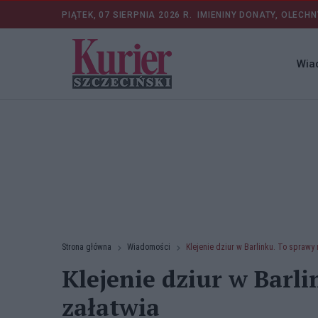
PIĄTEK, 07 SIERPNIA 2026 R.
IMIENINY DONATY, OLECHN
Wia
Strona główna
Wiadomości
Klejenie dziur w Barlinku. To sprawy 
Klejenie dziur w Barli
załatwia