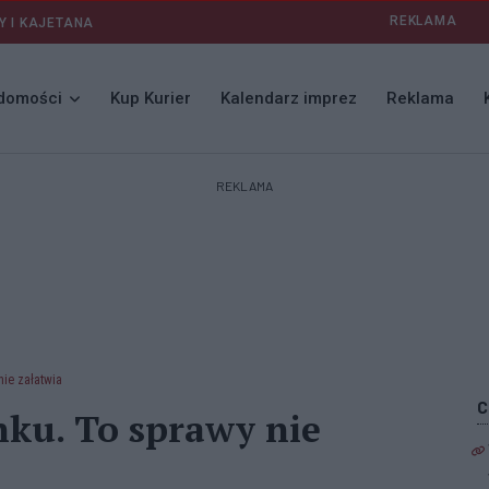
REKLAMA
Y I KAJETANA
domości
Kup Kurier
Kalendarz imprez
Reklama
REKLAMA
nie załatwia
nku. To sprawy nie