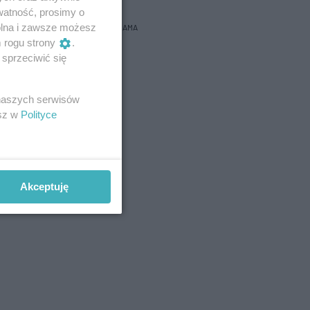
watność, prosimy o
wolna i zawsze możesz
REKLAMA
m rogu strony
.
sprzeciwić się
 naszych serwisów
esz w
Polityce
Akceptuję