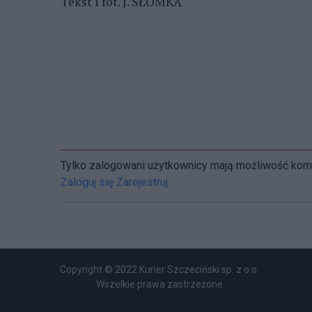
Tekst i fot. J. SŁOMKA
Tylko zalogowani użytkownicy mają możliwość ko
Zaloguj się
Zarejestruj
Copyright © 2022 Kurier Szczeciński sp. z o.o.
Wszelkie prawa zastrzeżone