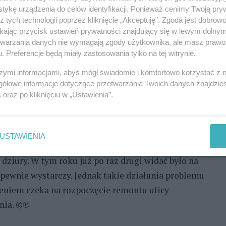
u od lat czekają na kapitalny remont. Podobno
tykę urządzenia do celów identyfikacji. Ponieważ cenimy Twoją pry
ednej z sesji barlineckiej Rady Miejskiej,
z tych technologii poprzez kliknięcie „Akceptuję”. Zgoda jest dobro
ikając przycisk ustawień prywatności znajdujący się w lewym dolny
owska.
etwarzania danych nie wymagają zgody użytkownika, ale masz prawo 
. Preferencje będą miały zastosowania tylko na tej witrynie.
REKLAMA
szymi informacjami, abyś mógł świadomie i komfortowo korzystać z
gółowe informacje dotyczące przetwarzania Twoich danych znajdzi
ina tor przeszkód na wojskowym poligonie. Dziury,
s
oraz po kliknięciu w „Ustawienia”.
awężników, niebezpieczne pobocze z jednej jej
iej mieszkańcy ulicy, jak i pracownicy
USTAWIENIA
e auta ciężarowe, których wiele po niej się porusza.
dziury. W tym roku już po raz drugi widać było na
 pewnie wystarczy. Jednak takie działania problemu
nieniem czeka na rozpoczęcie remontu ulicy
nia. ©℗