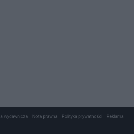
ta wydawnicza
Nota prawna
Polityka prywatności
Reklama