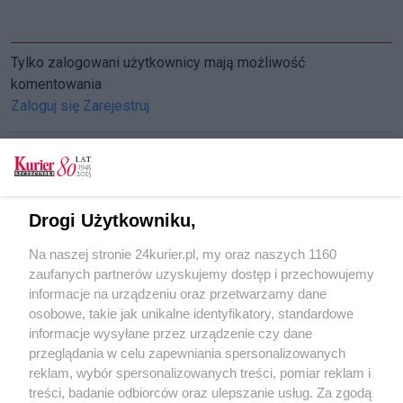
Tylko zalogowani użytkownicy mają możliwość
komentowania
Zaloguj się
Zarejestruj
CZYTAJ TAKŻE
Drogi Użytkowniku,
Wody coraz mniej. Okunie czekają na inwestycję
Na naszej stronie 24kurier.pl, my oraz naszych 1160
Za mało domów na wodociąg. Mieszkańcy nie
zaufanych partnerów uzyskujemy dostęp i przechowujemy
mają szans na bieżącą wodę?
informacje na urządzeniu oraz przetwarzamy dane
osobowe, takie jak unikalne identyfikatory, standardowe
POGODA
informacje wysyłane przez urządzenie czy dane
przeglądania w celu zapewniania spersonalizowanych
reklam, wybór spersonalizowanych treści, pomiar reklam i
treści, badanie odbiorców oraz ulepszanie usług. Za zgodą
17
℃