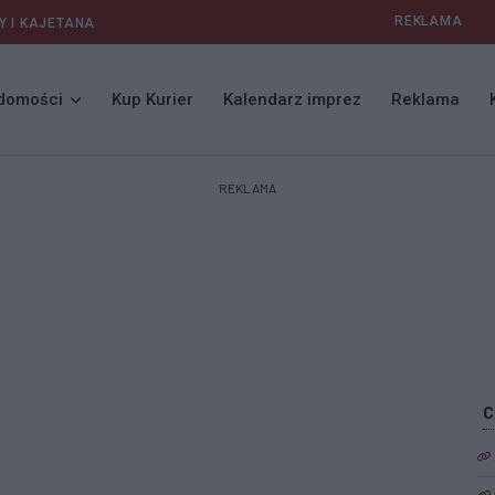
REKLAMA
Y I KAJETANA
domości
Kup Kurier
Kalendarz imprez
Reklama
REKLAMA