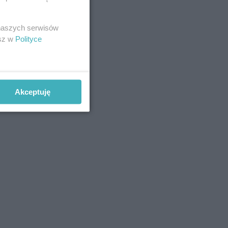
 naszych serwisów
esz w
Polityce
Akceptuję