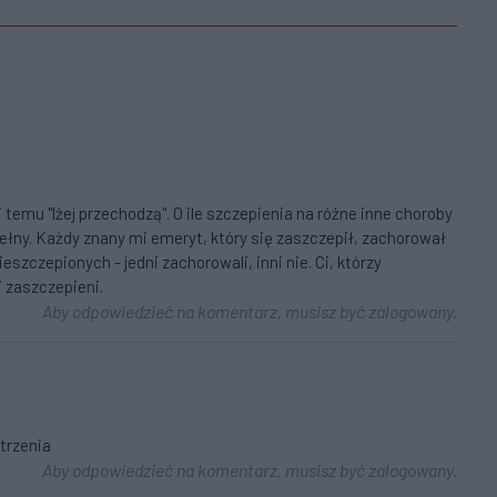
ki temu "lżej przechodzą". O ile szczepienia na różne inne choroby
upełny. Każdy znany mi emeryt, który się zaszczepił, zachorował
ieszczepionych - jedni zachorowali, inni nie. Ci, którzy
i zaszczepieni.
Aby odpowiedzieć na komentarz, musisz być zalogowany.
strzenia
Aby odpowiedzieć na komentarz, musisz być zalogowany.