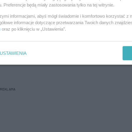
niowych sprawozdaniach rejestrowaliśmy nawet po
. Preferencje będą miały zastosowania tylko na tej witrynie.
szymi informacjami, abyś mógł świadomie i komfortowo korzystać z
gółowe informacje dotyczące przetwarzania Twoich danych znajdzi
 profilaktyką grypy są szczepienia. O nich warto
s
oraz po kliknięciu w „Ustawienia”.
za jeśli się należy do grupy osób z dużym
takich osób. Do tej grupy należą przede wszystkim
.
USTAWIENIA
REKLAMA