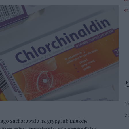
1
Zo
ego zachorowało na grypę lub infekcje