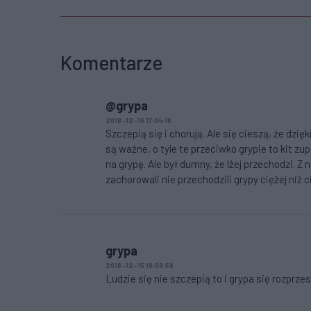
Komentarze
@grypa
2018-12-16 17:04:18
Szczepią się i chorują. Ale się cieszą, że dzię
są ważne, o tyle te przeciwko grypie to kit z
na grypę. Ale był dumny, że lżej przechodzi. Z n
zachorowali nie przechodzili grypy ciężej niż c
grypa
2018-12-15 19:59:58
Ludzie się nie szczepią to i grypa się rozprze