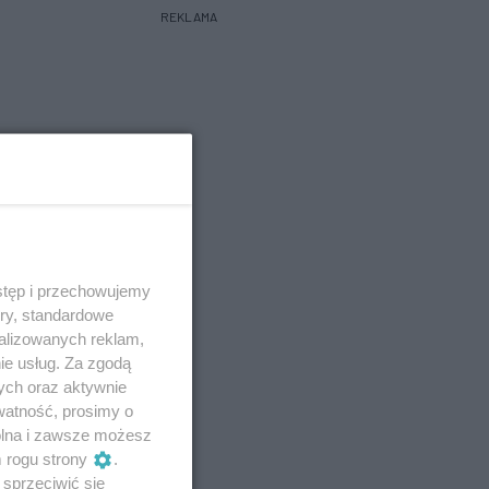
REKLAMA
stęp i przechowujemy
ory, standardowe
alizowanych reklam,
ie usług. Za zgodą
ych oraz aktywnie
watność, prosimy o
wolna i zawsze możesz
m rogu strony
.
sprzeciwić się