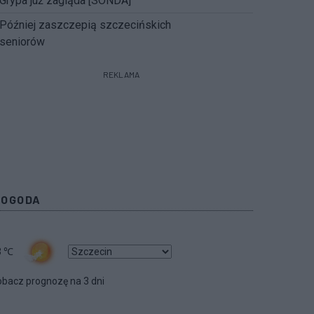
Grypa już zagląda [SONDA]
Później zaszczepią szczecińskich
seniorów
REKLAMA
POGODA
3
℃
bacz prognozę na 3 dni