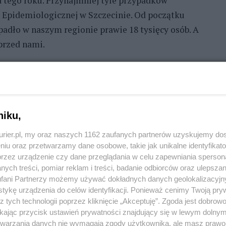
tego roku. Przynajmniej tyle przypadków
- Epidemiologicznej w Szczecinie. Od początku
apadło w naszym regionie prawie 18 tysięcy osób. A
przed nami.
REKLAMA
śnia i trwa do końca kwietnia.
niku,
okres od stycznia do marca - informuje Małgorzata
kurier.pl, my oraz naszych 1162 zaufanych partnerów uzyskujemy do
emiologicznej w Szczecinie.
niu oraz przetwarzamy dane osobowe, takie jak unikalne identyfikat
przez urządzenie czy dane przeglądania w celu zapewniania sperson
ie grypowym?
ych treści, pomiar reklam i treści, badanie odbiorców oraz ulepszan
fani Partnerzy możemy używać dokładnych danych geolokalizacyjn
nia 2018 r. zarejestrowaliśmy 105 100 osób z grypą i
tykę urządzenia do celów identyfikacji. Ponieważ cenimy Twoją pry
zata Kapłan. - W tym okresie potwierdzono grypę
z tych technologii poprzez kliknięcie „Akceptuję”. Zgoda jest dobro
ikając przycisk ustawień prywatności znajdujący się w lewym dolny
 W wyniku zakażenia grypą zmarło 7 osób. Sezon
etwarzania danych nie wymagają zgody użytkownika, ale masz prawo 