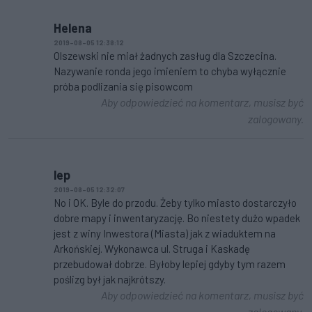
Helena
2019-08-05 12:38:12
Olszewski nie miał żadnych zasług dla Szczecina.
Nazywanie ronda jego imieniem to chyba wyłącznie
próba podlizania się pisowcom
Aby odpowiedzieć na komentarz, musisz być
zalogowany.
lep
2019-08-05 12:32:07
No i OK. Byle do przodu. Żeby tylko miasto dostarczyło
dobre mapy i inwentaryzację. Bo niestety dużo wpadek
jest z winy Inwestora (Miasta) jak z wiaduktem na
Arkońskiej. Wykonawca ul. Struga i Kaskadę
przebudował dobrze. Byłoby lepiej gdyby tym razem
poślizg był jak najkrótszy.
Aby odpowiedzieć na komentarz, musisz być
zalogowany.