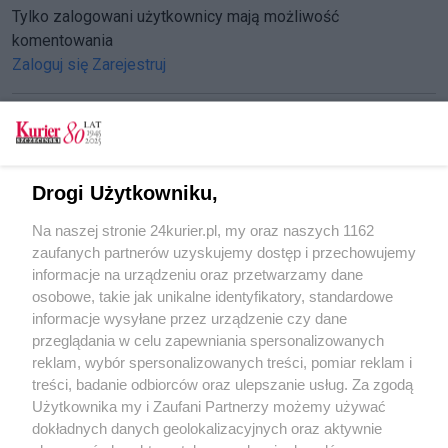
Tylko zalogowani użytkownicy mają możliwość
komentowania
Zaloguj się
Zarejestruj
CZYTAJ TAKŻE
Drogi Użytkowniku,
Czerwcowe otwarcie i co dalej z przebudową ul.
Na naszej stronie 24kurier.pl, my oraz naszych 1162
Szafera?
zaufanych partnerów uzyskujemy dostęp i przechowujemy
Oferty na ul. Szafera może w maju
informacje na urządzeniu oraz przetwarzamy dane
osobowe, takie jak unikalne identyfikatory, standardowe
POGODA
informacje wysyłane przez urządzenie czy dane
przeglądania w celu zapewniania spersonalizowanych
reklam, wybór spersonalizowanych treści, pomiar reklam i
treści, badanie odbiorców oraz ulepszanie usług. Za zgodą
17
℃
Użytkownika my i Zaufani Partnerzy możemy używać
dokładnych danych geolokalizacyjnych oraz aktywnie
Zobacz prognozę na 3 dni