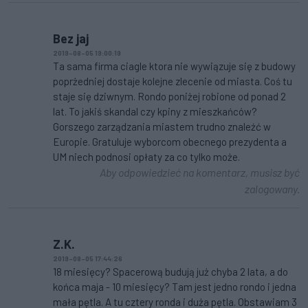
Bez jaj
2019-08-05 19:00:19
Ta sama firma ciagle ktora nie wywiązuje się z budowy
poprżedniej dostaje kolejne zlecenie od miasta. Coś tu
staje się dziwnym. Rondo poniżej robione od ponad 2
lat. To jakiś skandal czy kpiny z mieszkańców?
Gorszego zarządzania miastem trudno znaleźć w
Europie. Gratuluje wyborcom obecnego prezydenta a
UM niech podnosi opłaty za co tylko może.
Aby odpowiedzieć na komentarz, musisz być
zalogowany.
Z.K.
2019-08-05 17:44:26
18 miesięcy? Spacerową budują już chyba 2 lata, a do
końca maja - 10 miesięcy? Tam jest jedno rondo i jedna
mała pętla. A tu cztery ronda i duża pętla. Obstawiam 3