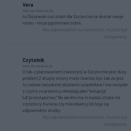
Vera
2019-08-06 07:29:02
to Olszewski coś zrobił dla Szczecina że dostał swoje
rondo - nie przypominam sobie.
Aby odpowiedzieć na komentarz, musisz być
zalogowany.
Czytelnik
2019-08-05 20:41:42
O tak-z planowaniem inwestycji w Szczecinie jest duzy
problem.Z drugiej strony może również być tak,że jest
to celowe świadome działanie urzędników i ma związek
z czymś co prawnicy określają jako" korupcja"
lub"przestępstwo" No ale kto ma to badać,chyba nie
czytelnicy Kuriera,czy mieszkańcy.Od tego są
odpowiednie służby.
Aby odpowiedzieć na komentarz, musisz być
zalogowany.