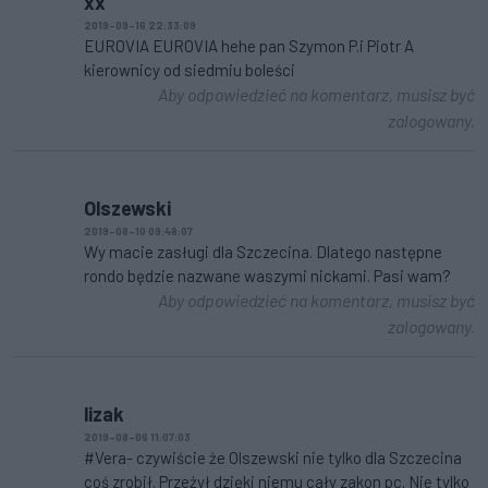
xx
2019-09-16 22:33:09
EUROVIA EUROVIA hehe pan Szymon P.i Piotr A
kierownicy od siedmiu boleści
Aby odpowiedzieć na komentarz, musisz być
zalogowany.
Olszewski
2019-08-10 09:48:07
Wy macie zasługi dla Szczecina. Dlatego następne
rondo będzie nazwane waszymi nickami. Pasi wam?
Aby odpowiedzieć na komentarz, musisz być
zalogowany.
lizak
2019-08-06 11:07:03
#Vera- czywiście że Olszewski nie tylko dla Szczecina
coś zrobił. Przeżył dzięki niemu cały zakon pc. Nie tylko