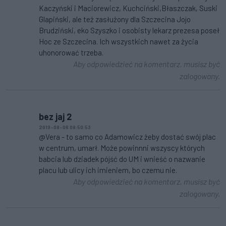
Kaczyński i Maciorewicz, Kuchciński,Błaszczak, Suski
Glapiński, ale też zasłużony dla Szczecina Jojo
Brudziński, eko Szyszko i osobisty lekarz prezesa poseł
Hoc ze Szczecina. Ich wszystkich nawet za życia
uhonorować trzeba.
Aby odpowiedzieć na komentarz, musisz być
zalogowany.
bez jaj 2
2019-08-06 08:50:53
@Vera - to samo co Adamowicz żeby dostać swój plac
w centrum, umarł. Może powinnni wszyscy których
babcia lub dziadek pójść do UM i wnieść o nazwanie
placu lub ulicy ich imieniem, bo czemu nie.
Aby odpowiedzieć na komentarz, musisz być
zalogowany.