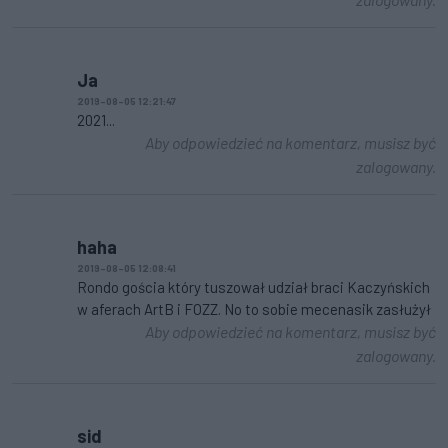
Ja
2019-08-05 12:21:47
2021...
Aby odpowiedzieć na komentarz, musisz być
zalogowany.
haha
2019-08-05 12:08:41
Rondo gościa który tuszował udział braci Kaczyńskich
w aferach ArtB i FOZZ. No to sobie mecenasik zasłużył
Aby odpowiedzieć na komentarz, musisz być
zalogowany.
sid