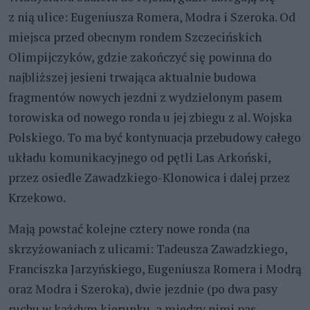
z nią ulice: Eugeniusza Romera, Modra i Szeroka. Od
miejsca przed obecnym rondem Szczecińskich
Olimpijczyków, gdzie zakończyć się powinna do
najbliższej jesieni trwająca aktualnie budowa
fragmentów nowych jezdni z wydzielonym pasem
torowiska od nowego ronda u jej zbiegu z al. Wojska
Polskiego. To ma być kontynuacja przebudowy całego
układu komunikacyjnego od pętli Las Arkoński,
przez osiedle Zawadzkiego-Klonowica i dalej przez
Krzekowo.
Mają powstać kolejne cztery nowe ronda (na
skrzyżowaniach z ulicami: Tadeusza Zawadzkiego,
Franciszka Jarzyńskiego, Eugeniusza Romera i Modrą
oraz Modra i Szeroka), dwie jezdnie (po dwa pasy
ruchu w każdym kierunku, a między nimi pas