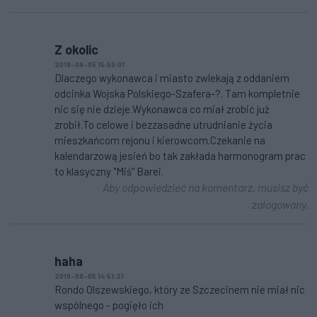
Z okolic
2019-08-05 15:50:07
Dlaczego wykonawca i miasto zwlekają z oddaniem
odcinka Wojska Polskiego-Szafera-?. Tam kompletnie
nic się nie dzieje.Wykonawca co miał zrobić już
zrobił.To celowe i bezzasadne utrudnianie życia
mieszkańcom rejonu i kierowcom.Czekanie na
kalendarzową jesień bo tak zakłada harmonogram prac
to klasyczny "Miś" Barei.
Aby odpowiedzieć na komentarz, musisz być
zalogowany.
haha
2019-08-05 14:51:21
Rondo Olszewskiego, który ze Szczecinem nie miał nic
wspólnego - pogięło ich