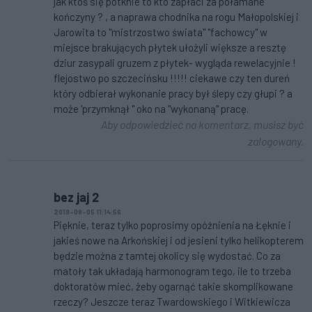
jak ktoś się potknie to kto zapłaci za połamane
kończyny ? , a naprawa chodnika na rogu Małopolskiej i
Jarowita to "mistrzostwo świata" "fachowcy" w
miejsce brakujących płytek ułożyli większe a resztę
dziur zasypali gruzem z płytek- wygląda rewelacyjnie !
flejostwo po szczecińsku !!!!! ciekawe czy ten dureń
który odbierał wykonanie pracy był ślepy czy głupi ? a
może 'przymknął " oko na "wykonaną" pracę.
Aby odpowiedzieć na komentarz, musisz być
zalogowany.
bez jaj 2
2019-08-05 11:14:56
Pięknie, teraz tylko poprosimy opóźnienia na Łęknie i
jakieś nowe na Arkońskiej i od jesieni tylko helikopterem
będzie można z tamtej okolicy się wydostać. Co za
matoły tak układają harmonogram tego, ile to trzeba
doktoratów mieć, żeby ogarnąć takie skomplikowane
rzeczy? Jeszcze teraz Twardowskiego i Witkiewicza