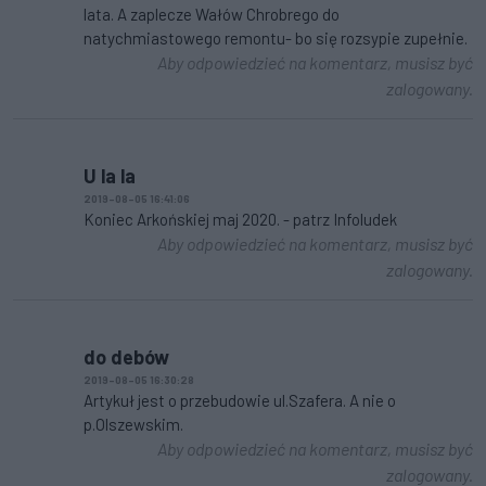
lata. A zaplecze Wałów Chrobrego do
natychmiastowego remontu- bo się rozsypie zupełnie.
Aby odpowiedzieć na komentarz, musisz być
zalogowany.
U la la
2019-08-05 16:41:06
Koniec Arkońskiej maj 2020. - patrz Infoludek
Aby odpowiedzieć na komentarz, musisz być
zalogowany.
do debów
2019-08-05 16:30:28
Artykuł jest o przebudowie ul.Szafera. A nie o
p.Olszewskim.
Aby odpowiedzieć na komentarz, musisz być
zalogowany.