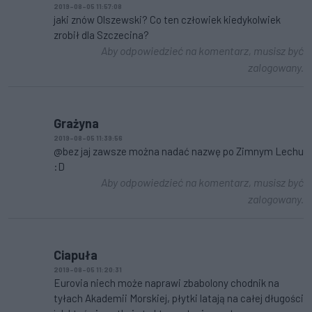
2019-08-05 11:57:08
jaki znów Olszewski? Co ten człowiek kiedykolwiek
zrobił dla Szczecina?
Aby odpowiedzieć na komentarz, musisz być
zalogowany.
Grażyna
2019-08-05 11:39:56
@bez jaj zawsze można nadać nazwę po Zimnym Lechu
:D
Aby odpowiedzieć na komentarz, musisz być
zalogowany.
Ciapuła
2019-08-05 11:20:31
Eurovia niech może naprawi zbabolony chodnik na
tyłach Akademii Morskiej, płytki latają na całej długości