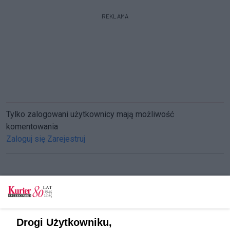
REKLAMA
Tylko zalogowani użytkownicy mają możliwość
komentowania
Zaloguj się
Zarejestruj
CZYTAJ TAKŻE
Kara za psią gehennę
Drogi Użytkowniku,