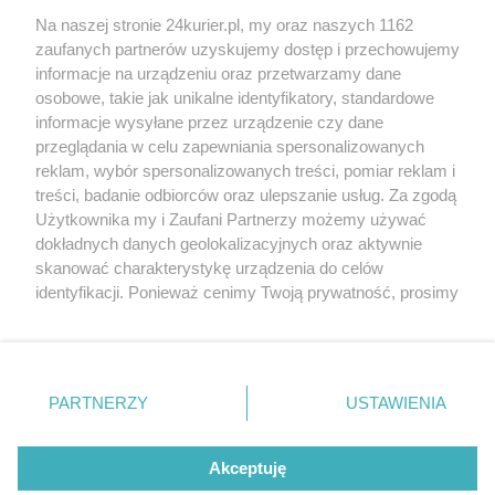
Dwie osoby w szpitalu po przygnieceniu przez
Na naszej stronie 24kurier.pl, my oraz naszych 1162
drzewo przewracające się na chodnik
zaufanych partnerów uzyskujemy dostęp i przechowujemy
Zinterpretuj Gintrowskiego
informacje na urządzeniu oraz przetwarzamy dane
osobowe, takie jak unikalne identyfikatory, standardowe
POGODA
informacje wysyłane przez urządzenie czy dane
przeglądania w celu zapewniania spersonalizowanych
reklam, wybór spersonalizowanych treści, pomiar reklam i
treści, badanie odbiorców oraz ulepszanie usług. Za zgodą
14
℃
Użytkownika my i Zaufani Partnerzy możemy używać
dokładnych danych geolokalizacyjnych oraz aktywnie
Zobacz prognozę na 3 dni
skanować charakterystykę urządzenia do celów
identyfikacji. Ponieważ cenimy Twoją prywatność, prosimy
o zgodę na korzystanie z tych technologii poprzez
kliknięcie „Akceptuję”. Zgoda jest dobrowolna i zawsze
możesz ją zmienić/wycofać klikając przycisk ustawień
prywatności znajdujący się w lewym dolnym rogu strony
Copyright © 2022 Kurier Szczeciński sp. z o.o.
PARTNERZY
USTAWIENIA
. Niektóre rodzaje przetwarzania danych nie wymagają
Wszelkie prawa zastrzeżone
zgody użytkownika, ale masz prawo sprzeciwić się
Kontakt
Nota wydawnicza
Nota prawna
takiemu przetwarzaniu. Preferencje będą miały
Akceptuję
zastosowania tylko na tej witrynie.
Polityka prywatności
Reklama