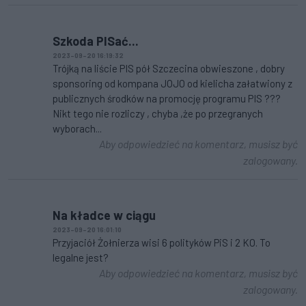
Szkoda PISać...
2023-09-20 16:19:32
Trójką na liście PIS pół Szczecina obwieszone , dobry
sponsoring od kompana JOJO od kielicha załatwiony z
publicznych środków na promocję programu PIS ???
Nikt tego nie rozliczy , chyba ,że po przegranych
wyborach...
Aby odpowiedzieć na komentarz, musisz być
zalogowany.
Na kładce w ciągu
2023-09-20 16:01:10
Przyjaciół Żołnierza wisi 6 polityków PiS i 2 KO. To
legalne jest?
Aby odpowiedzieć na komentarz, musisz być
zalogowany.