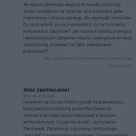
Na wprost głównego wejścia do katedry od strony
wieży, na balkonie na 1 piętrze, wisi paskudna gęba
mateckiego i straszy każdego, kto wychodzi z kościoła.
Co na to wierni, co na to proboszcz, co na to miasto i
konserwator zabytków? Jak można w pobliżu jednego z
najważniejszych zabytków miasta i największej atrakcji
turystycznej, pozwalać na takie zaśmiecanie
przestrzeni?
Aby odpowiedzieć na komentarz, musisz być
zalogowany.
dość zaśmiecania!
2023-09-21 07:48:10
na jednym ze szczecińskich osiedli na prawobrzeżu
ktoś powiesił podobiznę posła Marchewki na
zewnętrznej części płyty balkonowej w budynku
wielorodzinnym. I to już nie chodzi, czy to baner
Marchewki, Mateckiego czy innego złotoustego
"polityka", czy kandydata na polityka. Czy nie powinien