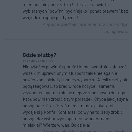
miesiąca nie posprzątają ! . Teraz jest święto
wybieranych i powinni być niejako " ponad prawem " bez
względu na opcję polityczną !
Aby odpowiedzieć na komentarz, musisz być
zalogowany.
Gdzie służby?
2023-09-20 18:51:52
Mieszkańcy powinni uparcie i konsekwentnie zgłaszać
wszelkim uprawnionym służbom takie nielegalnie
powieszone plakaty i banery wyborcze. A jeśli służby nie
będą reagować, to brać w ręce nożyce i samemu
zrywać ten spam z miejsc nieprzeznaczonych do tego.
Ktoś powinien zrobić z tym porządek. Chyba jako jedyna
porządna, która nie zaśmieca miasta plakatami,
wydaje się Konfa. Konfiarze, co wy na to, żeby zrobić
porządek z wyborczym spamem w przestrzeni
miejskiej? Wierzę w was. Do dzieła!
Aby odpowiedzieć na komentarz, musisz być