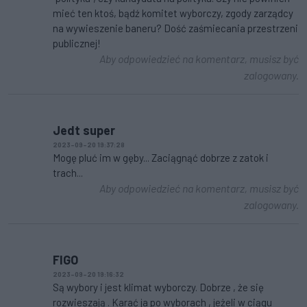
mieć ten ktoś, bądź komitet wyborczy, zgody zarządcy
na wywieszenie baneru? Dość zaśmiecania przestrzeni
publicznej!
Aby odpowiedzieć na komentarz, musisz być
zalogowany.
Jedt super
2023-09-20 19:37:28
Mogę pluć im w gęby... Zaciągnąć dobrze z zatok i
trach...
Aby odpowiedzieć na komentarz, musisz być
zalogowany.
FIGO
2023-09-20 19:16:32
Są wybory i jest klimat wyborczy. Dobrze , że się
rozwieszają . Karać ja po wyborach , jeżeli w ciągu