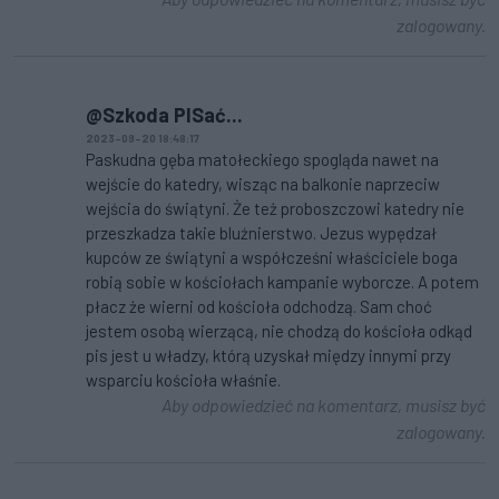
zalogowany.
@Szkoda PISać...
2023-09-20 18:48:17
Paskudna gęba matołeckiego spogląda nawet na
wejście do katedry, wisząc na balkonie naprzeciw
wejścia do świątyni. Że też proboszczowi katedry nie
przeszkadza takie bluźnierstwo. Jezus wypędzał
kupców ze świątyni a współcześni właściciele boga
robią sobie w kościołach kampanie wyborcze. A potem
płacz że wierni od kościoła odchodzą. Sam choć
jestem osobą wierzącą, nie chodzą do kościoła odkąd
pis jest u władzy, którą uzyskał między innymi przy
wsparciu kościoła właśnie.
Aby odpowiedzieć na komentarz, musisz być
zalogowany.