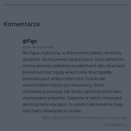
Komentarze
@Figo
2023-09-22 19:00:02
Nie figuś, mylisz się, w Niemczech plakaty nie wiszą
wszędzie. Są też pewne ograniczenia. Na przykład nie
można wieszać plakatów na zabytkach albo obiektach
prywatnych bez zgody właściciela. W przypadku
basenów ppoż właścicielem jest miasto ale
właścicielem miasta są mieszkańcy. Skoro
mieszkańcy wyrażają tak głośny sprzeciw przeciwko
wywieszaniu plakatów i banerów w takich miejscach
jak płoty basenów ppoż, to właściciele banerów mają
zakichany obowiązek je usunąć.
Aby odpowiedzieć na komentarz, musisz być
zalogowany.