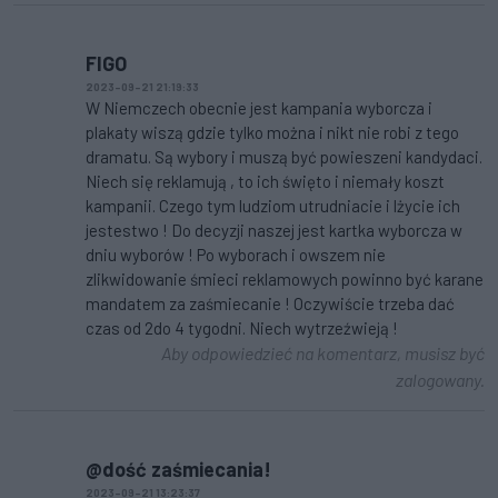
FIGO
2023-09-21 21:19:33
W Niemczech obecnie jest kampania wyborcza i
plakaty wiszą gdzie tylko można i nikt nie robi z tego
dramatu. Są wybory i muszą być powieszeni kandydaci.
Niech się reklamują , to ich święto i niemały koszt
kampanii. Czego tym ludziom utrudniacie i lżycie ich
jestestwo ! Do decyzji naszej jest kartka wyborcza w
dniu wyborów ! Po wyborach i owszem nie
zlikwidowanie śmieci reklamowych powinno być karane
mandatem za zaśmiecanie ! Oczywiście trzeba dać
czas od 2do 4 tygodni. Niech wytrzeźwieją !
Aby odpowiedzieć na komentarz, musisz być
zalogowany.
@dość zaśmiecania!
2023-09-21 13:23:37