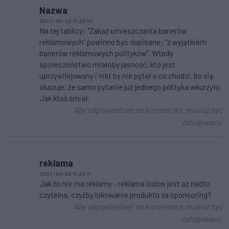
Nazwa
2023-09-20 17:28:56
Na tej tablicy: "Zakaz umieszczania banerów
reklamowych" powinno być dopisane: "z wyjątkiem
banerów reklamowych polityków". Wtedy
społeczeństwo miałoby jasność, kto jest
uprzywilejowany i nikt by nie pytał o co chodzi, bo się
okazuje, że samo pytanie już jednego polityka wkurzyło.
Jak ktoś śmiał.
Aby odpowiedzieć na komentarz, musisz być
zalogowany.
reklama
2023-09-20 17:25:11
Jak to nie ma reklamy - reklama lodów jest aż nadto
czytelna, czyżby lokowanie produktu za sponsoring?
Aby odpowiedzieć na komentarz, musisz być
zalogowany.