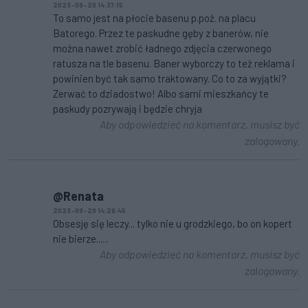
2023-09-20 14:37:15
To samo jest na płocie basenu p.poż. na placu
Batorego. Przez te paskudne gęby z banerów, nie
można nawet zrobić ładnego zdjęcia czerwonego
ratusza na tle basenu. Baner wyborczy to też reklama i
powinien być tak samo traktowany. Co to za wyjątki?
Zerwać to dziadostwo! Albo sami mieszkańcy te
paskudy pozrywają i będzie chryja
Aby odpowiedzieć na komentarz, musisz być
zalogowany.
@Renata
2023-09-20 14:28:45
Obsesję się leczy... tylko nie u grodzkiego, bo on kopert
nie bierze......
Aby odpowiedzieć na komentarz, musisz być
zalogowany.