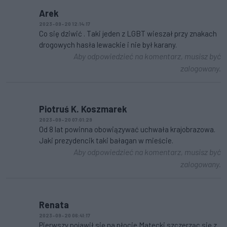
Arek
2023-09-20 12:14:17
Co się dziwić . Taki jeden z LGBT wieszał przy znakach
drogowych hasła lewackie i nie był karany.
Aby odpowiedzieć na komentarz, musisz być
zalogowany.
Piotruś K. Koszmarek
2023-09-20 07:01:29
Od 8 lat powinna obowiązywać uchwała krajobrazowa.
Jaki prezydencik taki bałagan w mieście.
Aby odpowiedzieć na komentarz, musisz być
zalogowany.
Renata
2023-09-20 06:41:17
Pierwszy pojawił się na płocie Matecki szczerząc się z