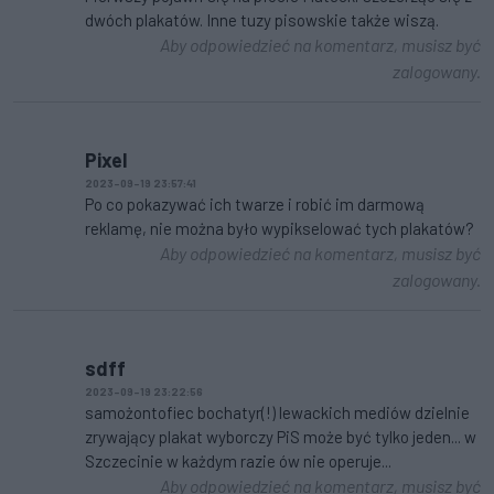
dwóch plakatów. Inne tuzy pisowskie także wiszą.
Aby odpowiedzieć na komentarz, musisz być
zalogowany.
Pixel
2023-09-19 23:57:41
Po co pokazywać ich twarze i robić im darmową
reklamę, nie można było wypikselować tych plakatów?
Aby odpowiedzieć na komentarz, musisz być
zalogowany.
sdff
2023-09-19 23:22:56
samożontofiec bochatyr(!) lewackich mediów dzielnie
zrywający plakat wyborczy PiS może być tylko jeden... w
Szczecinie w każdym razie ów nie operuje...
Aby odpowiedzieć na komentarz, musisz być