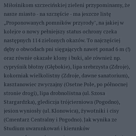
Miłośnikom szczecińskiej zieleni przypominamy, że
nasze miasto - na szczęście - ma jeszcze listę
„Proponowanych pomników przyrody", na jakiej w
kolejce o nowy pełniejszy status ochrony czeka
następnych 114 zielonych okazów. To najczęściej
dęby o obwodach pni sięgających nawet ponad 6 m (!)
oraz równie okazałe klony i buki, ale również np.
cypryśnik błotny (Głębokie), lipa srebrzysta (Zdroje),
kokorniak wielkolistny (Zdroje, dawne sanatorium),
kasztanowiec zwyczajny (Osetne Pole, po północnej
stronie drogi), lipa drobnolistna (ul. Szosa
Stargardzka), glediczja trójcierniowa (Pogodno),
jesion wyniosły (ul. Klonowica), żywotniki i cisy
(Cmentarz Centralny i Pogodno). Jak wynika ze
Studium uwarunkowań i kierunków