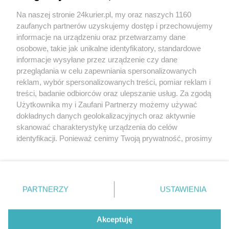
Na naszej stronie 24kurier.pl, my oraz naszych 1160
Laboratorium w pudełku ochroni rośliny [FILM]
zaufanych partnerów uzyskujemy dostęp i przechowujemy
Instytucje publiczne oszczędzają
informacje na urządzeniu oraz przetwarzamy dane
osobowe, takie jak unikalne identyfikatory, standardowe
POGODA
informacje wysyłane przez urządzenie czy dane
przeglądania w celu zapewniania spersonalizowanych
reklam, wybór spersonalizowanych treści, pomiar reklam i
treści, badanie odbiorców oraz ulepszanie usług. Za zgodą
19
℃
Użytkownika my i Zaufani Partnerzy możemy używać
dokładnych danych geolokalizacyjnych oraz aktywnie
Zobacz prognozę na 3 dni
skanować charakterystykę urządzenia do celów
identyfikacji. Ponieważ cenimy Twoją prywatność, prosimy
o zgodę na korzystanie z tych technologii poprzez
kliknięcie „Akceptuję”. Zgoda jest dobrowolna i zawsze
możesz ją zmienić/wycofać klikając przycisk ustawień
prywatności znajdujący się w lewym dolnym rogu strony
PARTNERZY
USTAWIENIA
Copyright © 2022 Kurier Szczeciński sp. z o.o.
. Niektóre rodzaje przetwarzania danych nie wymagają
Wszelkie prawa zastrzeżone
zgody użytkownika, ale masz prawo sprzeciwić się
Kontakt
Nota wydawnicza
Nota prawna
takiemu przetwarzaniu. Preferencje będą miały
Akceptuję
zastosowania tylko na tej witrynie.
Polityka prywatności
Reklama