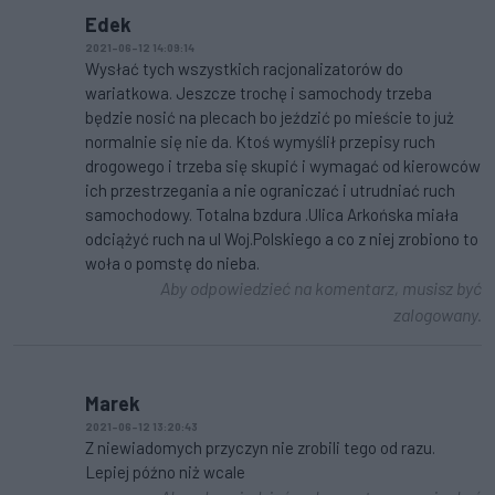
Edek
2021-06-12 14:09:14
Wysłać tych wszystkich racjonalizatorów do
wariatkowa. Jeszcze trochę i samochody trzeba
będzie nosić na plecach bo jeździć po mieście to już
normalnie się nie da. Ktoś wymyślił przepisy ruch
drogowego i trzeba się skupić i wymagać od kierowców
ich przestrzegania a nie ograniczać i utrudniać ruch
samochodowy. Totalna bzdura .Ulica Arkońska miała
odciążyć ruch na ul Woj.Polskiego a co z niej zrobiono to
woła o pomstę do nieba.
Aby odpowiedzieć na komentarz, musisz być
zalogowany.
Marek
2021-06-12 13:20:43
Z niewiadomych przyczyn nie zrobili tego od razu.
Lepiej późno niż wcale