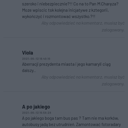
szeroko i niebezpiecznie?!! Co na to Pan M.Charęza?
Moze wpiscic tsk kolejna inicjatywe z kztegorii,
wykończyć i rozmontować wszystko.?!!
Aby odpowiedzieć na komentarz, musisz być
zalogowany.
Viola
2021-06-12 18:40:10
Aberracji prezydenta miasta i jego kamaryli ciąg
dalszy...
Aby odpowiedzieć na komentarz, musisz być
zalogowany.
A po jakiego
2021-06-12 16:56:29
A po jakiego boga tam bus pas ? Tam nie ma korków,
autobusy jadą bez utrudnień. Zamontować fotoradary