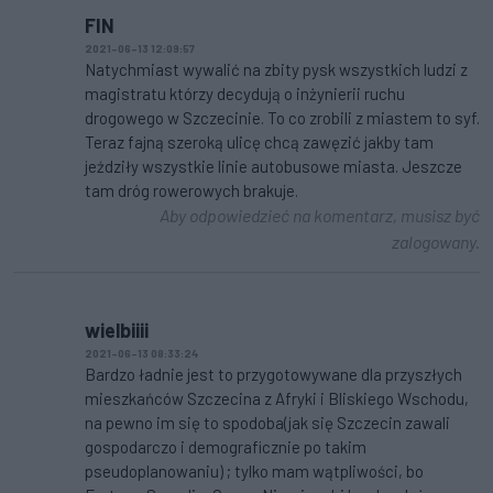
FIN
2021-06-13 12:09:57
Natychmiast wywalić na zbity pysk wszystkich ludzi z
magistratu którzy decydują o inżynierii ruchu
drogowego w Szczecinie. To co zrobili z miastem to syf.
Teraz fajną szeroką ulicę chcą zawęzić jakby tam
jeździły wszystkie linie autobusowe miasta. Jeszcze
tam dróg rowerowych brakuje.
Aby odpowiedzieć na komentarz, musisz być
zalogowany.
wielbiiii
2021-06-13 08:33:24
Bardzo ładnie jest to przygotowywane dla przyszłych
mieszkańców Szczecina z Afryki i Bliskiego Wschodu,
na pewno im się to spodoba(jak się Szczecin zawali
gospodarczo i demograficznie po takim
pseudoplanowaniu) ; tylko mam wątpliwości, bo