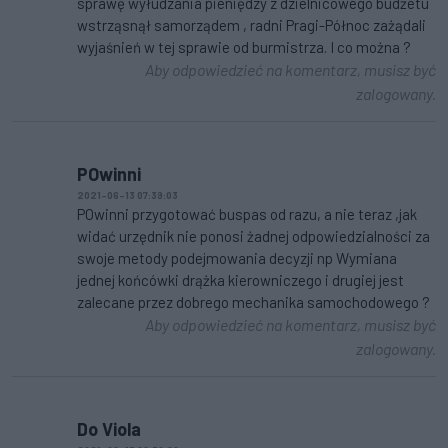
sprawę wyłudzania pieniędzy z dzielnicowego budżetu
wstrząsnął samorządem , radni Pragi-Północ zażądali
wyjaśnień w tej sprawie od burmistrza. I co można ?
Aby odpowiedzieć na komentarz, musisz być
zalogowany.
POwinni
2021-06-13 07:39:03
POwinni przygotować buspas od razu, a nie teraz ,jak
widać urzędnik nie ponosi żadnej odpowiedzialności za
swoje metody podejmowania decyzji np Wymiana
jednej końcówki drążka kierowniczego i drugiej jest
zalecane przez dobrego mechanika samochodowego ?
Aby odpowiedzieć na komentarz, musisz być
zalogowany.
Do Viola