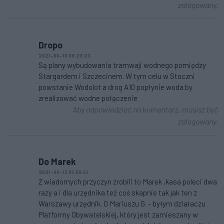
zalogowany.
Dropo
2021-06-13 08:23:23
Są plany wybudowania tramwaji wodnego pomiędzy
Stargardem i Szczecinem. W tym celu w Stoczni
powstanie Wodolot a drog A10 popłynie woda by
zrealizować wodne połączenie
Aby odpowiedzieć na komentarz, musisz być
zalogowany.
Do Marek
2021-06-13 07:50:51
Z wiadomych przyczyn zrobili to Marek ,kasa poleci dwa
razy a i dla urzędnika też coś skapnie tak jak ten z
Warszawy urzędnik. O Mariuszu G. - byłym działaczu
Platformy Obywatelskiej, który jest zamieszany w