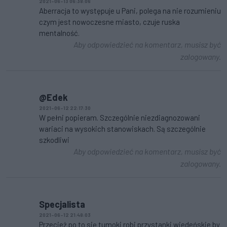
2021-06-13 06:38:06
Aberracja to występuje u Pani, polega na nie rozumieniu
czym jest nowoczesne miasto, czuje ruska
mentalność.
Aby odpowiedzieć na komentarz, musisz być
zalogowany.
@Edek
2021-06-12 22:17:30
W pełni popieram. Szczególnie niezdiagnozowani
wariaci na wysokich stanowiskach. Są szczególnie
szkodliwi
Aby odpowiedzieć na komentarz, musisz być
zalogowany.
Specjalista
2021-06-12 21:48:03
Przecież po to się tumoki robi przystanki wiedeńskie by