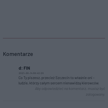
Komentarze
d: FIN
2021-06-14 08:42:29
Co Ty piszesz, przecież Szczecin to właśnie oni -
ludzie, którzy całym sercem nienawidzą kierowców.
Aby odpowiedzieć na komentarz, musisz być
zalogowany.