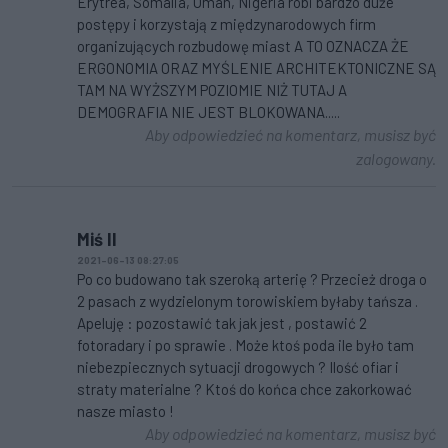
Erytrea, Somalia, Oman, Nigeria robi bardzo duże
postępy i korzystają z międzynarodowych firm
organizujących rozbudowę miast A TO OZNACZA ŻE
ERGONOMIA ORAZ MYŚLENIE ARCHITEKTONICZNE SĄ
TAM NA WYŻSZYM POZIOMIE NIŻ TUTAJ A
DEMOGRAFIA NIE JEST BLOKOWANA.....
Aby odpowiedzieć na komentarz, musisz być
zalogowany.
Miś II
2021-06-13 08:27:05
Po co budowano tak szeroką arterię ? Przecież droga o
2 pasach z wydzielonym torowiskiem byłaby tańsza .
Apeluję : pozostawić tak jak jest , postawić 2
fotoradary i po sprawie . Może ktoś poda ile było tam
niebezpiecznych sytuacji drogowych ? Ilość ofiar i
straty materialne ? Ktoś do końca chce zakorkować
nasze miasto !
Aby odpowiedzieć na komentarz, musisz być