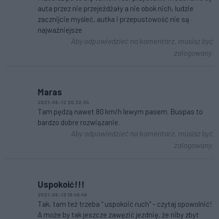
auta przez nie przejeżdżały a nie obok nich, ludzie
zacznijcie myśleć, autka i przepustowość nie są
najważniejsze
Aby odpowiedzieć na komentarz, musisz być
zalogowany.
Maras
2021-06-12 20:32:34
Tam pędzą nawet 80 km/h lewym pasem. Buspas to
bardzo dobre rozwiązanie.
Aby odpowiedzieć na komentarz, musisz być
zalogowany.
Uspokoić!!!
2021-06-12 19:48:48
Tak, tam też trzeba " uspokoić ruch" - czytaj spowolnić!
A może by tak jeszcze zawęzić jezdnię, że niby zbyt