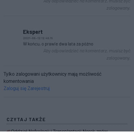
Aby odpowiedzieć na komentarz, musisz być
zalogowany.
Ekspert
2021-06-12 12:49:15
W końcu, o prawie dwa lata za późno
Aby odpowiedzieć na komentarz, musisz być
zalogowany.
Tylko zalogowani użytkownicy mają możliwość
komentowania
Zaloguj się
Zarejestruj
CZYTAJ TAKŻE
Oddział Nefrologii i Transplantacji Nerek znów