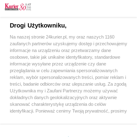
wykonuje przeszczepy. Na Arkońskiej wraca
normalność
Jest dofinansowanie dla szpitala przy
Drogi Użytkowniku,
Arkońskiej
Na naszej stronie 24kurier.pl, my oraz naszych 1160
Pierwsi szczecinianie już zaszczepieni!
zaufanych partnerów uzyskujemy dostęp i przechowujemy
[GALERIA]
informacje na urządzeniu oraz przetwarzamy dane
osobowe, takie jak unikalne identyfikatory, standardowe
POGODA
informacje wysyłane przez urządzenie czy dane
przeglądania w celu zapewniania spersonalizowanych
reklam, wybór spersonalizowanych treści, pomiar reklam i
treści, badanie odbiorców oraz ulepszanie usług. Za zgodą
26
℃
Użytkownika my i Zaufani Partnerzy możemy używać
dokładnych danych geolokalizacyjnych oraz aktywnie
Zobacz prognozę na 3 dni
skanować charakterystykę urządzenia do celów
identyfikacji. Ponieważ cenimy Twoją prywatność, prosimy
o zgodę na korzystanie z tych technologii poprzez
kliknięcie „Akceptuję”. Zgoda jest dobrowolna i zawsze
możesz ją zmienić/wycofać klikając przycisk ustawień