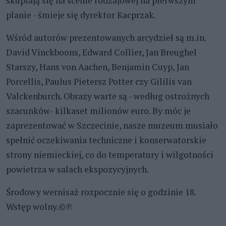
skupiają się na scenie rodzajowej na pierwszym
planie - śmieje się dyrektor Kacprzak.
Wśród autorów prezentowanych arcydzieł są m.in.
David Vinckboons, Edward Collier, Jan Breughel
Starszy, Hans von Aachen, Benjamin Cuyp, Jan
Porcellis, Paulus Pietersz Potter czy Gililis van
Valckenburch. Obrazy warte są - według ostrożnych
szacunków- kilkaset milionów euro. By móc je
zaprezentować w Szczecinie, nasze muzeum musiało
spełnić oczekiwania techniczne i konserwatorskie
strony niemieckiej, co do temperatury i wilgotności
powietrza w salach ekspozycyjnych.
Środowy wernisaż rozpocznie się o godzinie 18.
Wstęp wolny.©℗