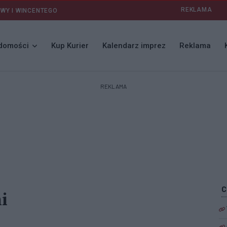
REKLAMA
AWY I WINCENTEGO
domości
Kup Kurier
Kalendarz imprez
Reklama
REKLAMA
i