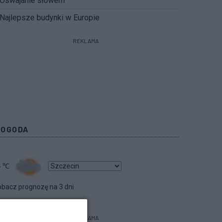
Oswajanie słowem
Najlepsze budynki w Europie
REKLAMA
POGODA
4
℃
bacz prognozę na 3 dni
REKLAMA