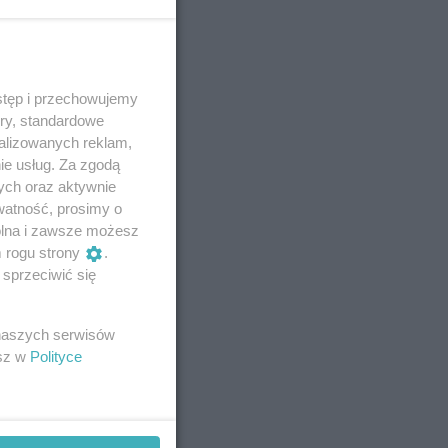
stęp i przechowujemy
ory, standardowe
alizowanych reklam,
ie usług. Za zgodą
ych oraz aktywnie
watność, prosimy o
wolna i zawsze możesz
m rogu strony
.
sprzeciwić się
 naszych serwisów
esz w
Polityce