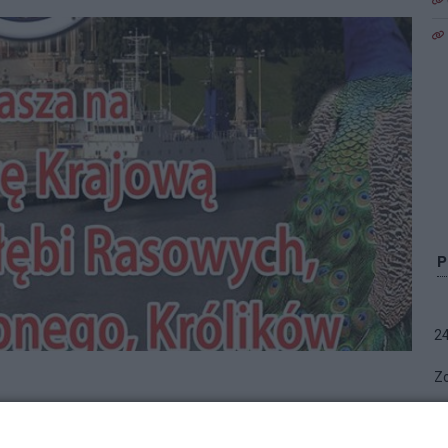
2
Zo
karzełki łapciate, po olbrzymy belgijskie,