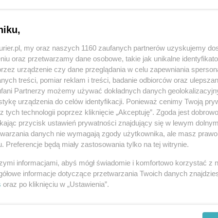
i jeszcze więcej podczas wielkie imprezy
ch Targów Szczecińskich przy ul. Struga. Już
Krajowej Wystawy Młodych Gołębi Rasowych,
niku,
zotycznych, na zwiedzających ma czekać
kurier.pl, my oraz naszych 1160 zaufanych partnerów uzyskujemy do
niu oraz przetwarzamy dane osobowe, takie jak unikalne identyfikat
przez urządzenie czy dane przeglądania w celu zapewniania sperson
REKLAMA
ych treści, pomiar reklam i treści, badanie odbiorców oraz ulepszan
fani Partnerzy możemy używać dokładnych danych geolokalizacyjn
tykę urządzenia do celów identyfikacji. Ponieważ cenimy Twoją pry
z tych technologii poprzez kliknięcie „Akceptuję”. Zgoda jest dobro
łną parą. Nic w tym dziwnego, bo główni jej
ikając przycisk ustawień prywatności znajdujący się w lewym dolny
 Związku Hodowców Gołębi Rasowych, Drobiu
etwarzania danych nie wymagają zgody użytkownika, ale masz prawo 
iecodzienna impreza miała nie tylko wysoki poziom
. Preferencje będą miały zastosowania tylko na tej witrynie.
 była okazją do obejrzenia niezwykłych okazów
szymi informacjami, abyś mógł świadomie i komfortowo korzystać z
gółowe informacje dotyczące przetwarzania Twoich danych znajdzi
s
oraz po kliknięciu w „Ustawienia”.
00 gołębi rasowych, ponad 300 sztuk drobiu
ów. Dodatkową atrakcją będzie pokaz ptaków