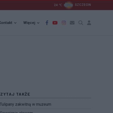
24
℃
SZCZECIN
Kontakt
Więcej
CZYTAJ TAKŻE
Tulipany zakwitną w muzeum