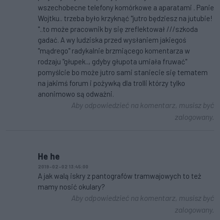
wszechobecne telefony komórkowe a aparatami . Panie
Wojtku.. trzeba było krzyknąć "jutro będziesz na jutubie!
"..to może pracownik by się zreflektował ///szkoda
gadać. A wy ludziska przed wysłaniem jakiegoś
"mądrego" radykalnie brzmiącego komentarza w
rodzaju "głupek.., gdyby głupota umiała fruwać"
pomyślcie bo może jutro sami staniecie się tematem
na jakimś forum i pożywką dla trolli którzy tylko
anonimowo są odważni.
Aby odpowiedzieć na komentarz, musisz być
zalogowany.
He he
2019-02-02 13:45:00
A jak walą iskry z pantografów tramwajowych to też
mamy nosić okulary?
Aby odpowiedzieć na komentarz, musisz być
zalogowany.