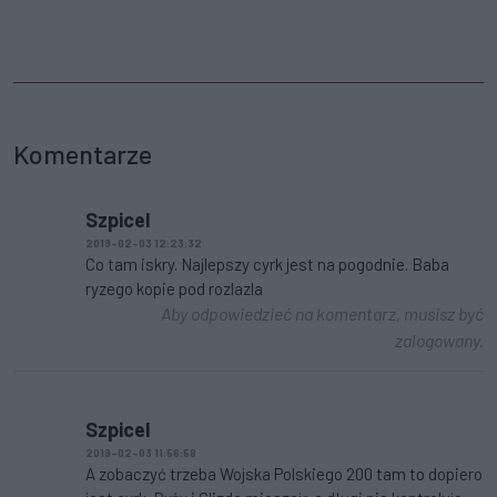
Komentarze
Szpicel
2019-02-03 12:23:32
Co tam iskry. Najlepszy cyrk jest na pogodnie. Baba
ryzego kopie pod rozlazla
Aby odpowiedzieć na komentarz, musisz być
zalogowany.
Szpicel
2019-02-03 11:56:58
A zobaczyć trzeba Wojska Polskiego 200 tam to dopiero