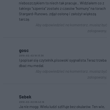
nieboszczykiem to niech tak pracuje... Widziałem co z
takiego "szpenia" zostało z czasów "komuny" na torach
Stargard-Runowo, zdjął osłonę i założył większą
tarczę.
Aby odpowiedzieć na komentarz, musisz być
zalogowany.
gosc
2019-02-02 10:13:30
I popisał się czytelnik,pisowski sygnalista.Teraz trzeba
dbać mu medal.
Aby odpowiedzieć na komentarz, musisz być
zalogowany.
Sebek
2019-02-02 09:43:18
Ja nie mogę. Wielu ludzi szlifuje bez okularów. Ten wie,