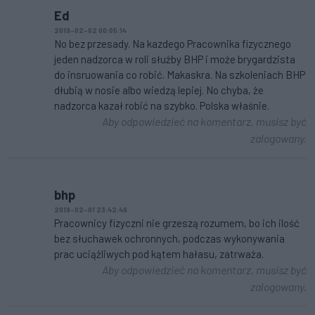
Ed
2019-02-02 00:05:14
No bez przesady. Na kazdego Pracownika fizycznego
jeden nadzorca w roli służby BHP i może brygardzista
do insruowania co robić. Makaskra. Na szkoleniach BHP
dłubią w nosie albo wiedzą lepiej. No chyba, że
nadzorca kazał robić na szybko. Polska właśnie.
Aby odpowiedzieć na komentarz, musisz być
zalogowany.
bhp
2019-02-01 23:42:46
Pracownicy fizyczni nie grzeszą rozumem, bo ich ilość
bez słuchawek ochronnych, podczas wykonywania
prac uciążliwych pod kątem hałasu, zatrważa.
Aby odpowiedzieć na komentarz, musisz być
zalogowany.