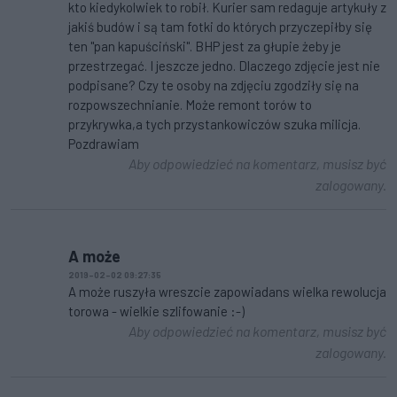
kto kiedykolwiek to robił. Kurier sam redaguje artykuły z
jakiś budów i są tam fotki do których przyczepiłby się
ten "pan kapuściński". BHP jest za głupie żeby je
przestrzegać. I jeszcze jedno. Dlaczego zdjęcie jest nie
podpisane? Czy te osoby na zdjęciu zgodziły się na
rozpowszechnianie. Może remont torów to
przykrywka,a tych przystankowiczów szuka milicja.
Pozdrawiam
Aby odpowiedzieć na komentarz, musisz być
zalogowany.
A może
2019-02-02 09:27:35
A może ruszyła wreszcie zapowiadans wielka rewolucja
torowa - wielkie szlifowanie :-)
Aby odpowiedzieć na komentarz, musisz być
zalogowany.