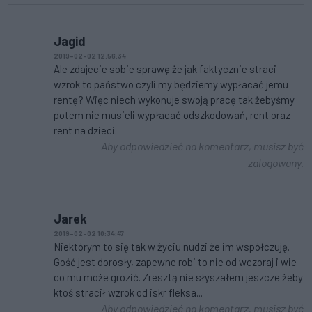
Jagid
2019-02-02 12:56:34
Ale zdajecie sobie sprawę że jak faktycznie straci
wzrok to państwo czyli my będziemy wypłacać jemu
rentę? Więc niech wykonuje swoją pracę tak żebyśmy
potem nie musieli wypłacać odszkodowań, rent oraz
rent na dzieci.
Aby odpowiedzieć na komentarz, musisz być
zalogowany.
Jarek
2019-02-02 10:34:47
Niektórym to się tak w życiu nudzi że im współczuję.
Gość jest dorosły, zapewne robi to nie od wczoraj i wie
co mu może grozić. Zresztą nie słyszałem jeszcze żeby
ktoś stracił wzrok od iskr fleksa...
Aby odpowiedzieć na komentarz, musisz być