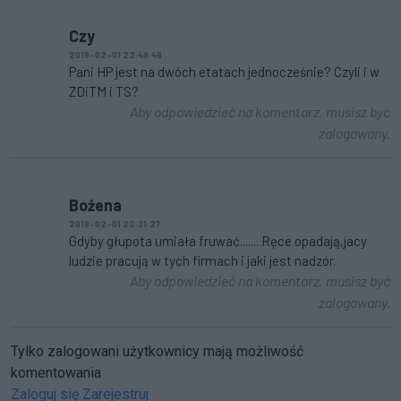
Czy
2019-02-01 22:48:48
Pani HP jest na dwóch etatach jednocześnie? Czyli i w
ZDiTM i TS?
Aby odpowiedzieć na komentarz, musisz być
zalogowany.
Bożena
2019-02-01 22:31:27
Gdyby głupota umiała fruwać........Ręce opadają,jacy
ludzie pracują w tych firmach i jaki jest nadzór.
Aby odpowiedzieć na komentarz, musisz być
zalogowany.
Tylko zalogowani użytkownicy mają możliwość
komentowania
Zaloguj się
Zarejestruj