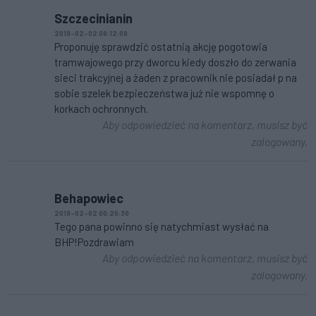
Szczecinianin
2019-02-02 08:12:08
Proponuję sprawdzić ostatnią akcję pogotowia
tramwajowego przy dworcu kiedy doszło do zerwania
sieci trakcyjnej a żaden z pracownik nie posiadał p na
sobie szelek bezpieczeństwa już nie wspomnę o
korkach ochronnych.
Aby odpowiedzieć na komentarz, musisz być
zalogowany.
Behapowiec
2019-02-02 00:26:30
Tego pana powinno się natychmiast wysłać na
BHP!Pozdrawiam
Aby odpowiedzieć na komentarz, musisz być
zalogowany.