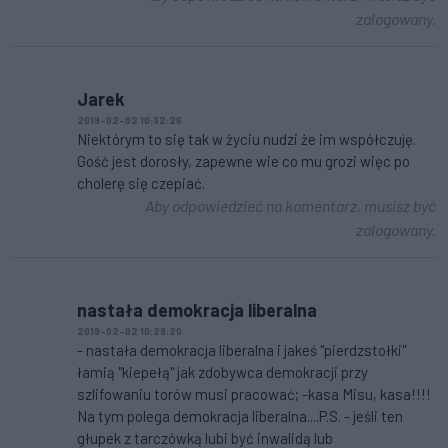
zalogowany.
Jarek
2019-02-02 10:32:26
Niektórym to się tak w życiu nudzi że im współczuję.
Gość jest dorosły, zapewne wie co mu grozi więc po
cholerę się czepiać.
Aby odpowiedzieć na komentarz, musisz być
zalogowany.
nastała demokracja liberalna
2019-02-02 10:29:20
- nastała demokracja liberalna i jakeś "pierdzstołki"
łamią "kiepełą" jak zdobywca demokracji przy
szlifowaniu torów musi pracować; -kasa Misu, kasa!!!!
Na tym polega demokracja liberalna....P.S. - jeśli ten
głupek z tarczówką lubi być inwalidą lub