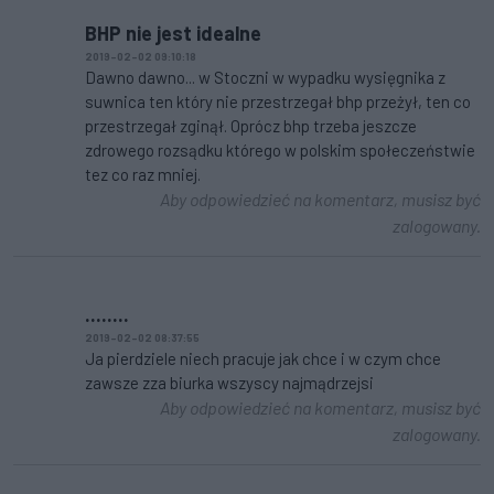
BHP nie jest idealne
2019-02-02 09:10:18
Dawno dawno... w Stoczni w wypadku wysięgnika z
suwnica ten który nie przestrzegał bhp przeżył, ten co
przestrzegał zginął. Oprócz bhp trzeba jeszcze
zdrowego rozsądku którego w polskim społeczeństwie
tez co raz mniej.
Aby odpowiedzieć na komentarz, musisz być
zalogowany.
........
2019-02-02 08:37:55
Ja pierdziele niech pracuje jak chce i w czym chce
zawsze zza biurka wszyscy najmądrzejsi
Aby odpowiedzieć na komentarz, musisz być
zalogowany.