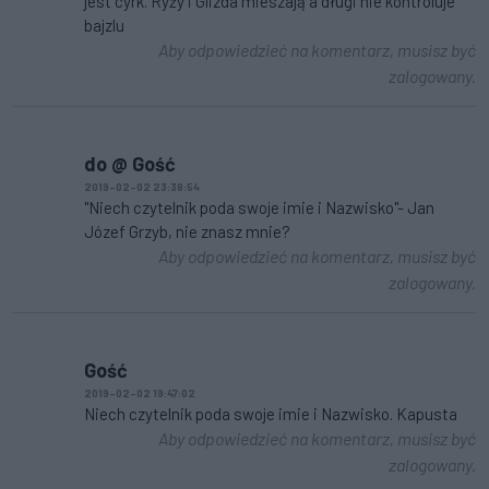
jest cyrk. Ryży i Glizda mieszają a długi nie kontroluje
bajzlu
Aby odpowiedzieć na komentarz, musisz być
zalogowany.
do @ Gość
2019-02-02 23:38:54
"Niech czytelnik poda swoje imie i Nazwisko"- Jan
Józef Grzyb, nie znasz mnie?
Aby odpowiedzieć na komentarz, musisz być
zalogowany.
Gość
2019-02-02 19:47:02
Niech czytelnik poda swoje imie i Nazwisko. Kapusta
Aby odpowiedzieć na komentarz, musisz być
zalogowany.