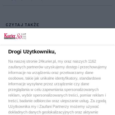
CZYTAJ TAKŻE
Kierowca zasłabł. Zablokowane torowisko
Awaria na torowisku. Przestój tramwajów
Drogi Użytkowniku,
Motorniczowie w niedzielę mają swoje święto
Na naszej stronie 24kurier.pl, my oraz naszych 1162
Rozwiązali umowę z wykonawcą
zaufanych partnerów uzyskujemy dostęp i przechowujemy
Odwołania, opóźnienia i zerwane linie (akt. 1)
informacje na urządzeniu oraz przetwarzamy dane
osobowe, takie jak unikalne identyfikatory, standardowe
POGODA
informacje wysyłane przez urządzenie czy dane
przeglądania w celu zapewniania spersonalizowanych
reklam, wybór spersonalizowanych treści, pomiar reklam i
treści, badanie odbiorców oraz ulepszanie usług. Za zgodą
13
℃
Użytkownika my i Zaufani Partnerzy możemy używać
dokładnych danych geolokalizacyjnych oraz aktywnie
Zobacz prognozę na 3 dni