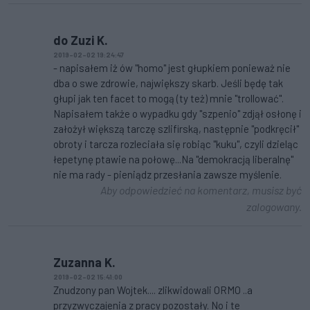
do Zuzi K.
2019-02-02 19:24:47
- napisałem iż ów "homo" jest głupkiem ponieważ nie
dba o swe zdrowie, największy skarb. Jeśli będę tak
głupi jak ten facet to mogą (ty też) mnie "trollować".
Napisałem także o wypadku gdy "szpenio" zdjął osłonę i
założył większą tarczę szlifirską, następnie "podkręcił"
obroty i tarcza rozleciała się robiąc "kuku", czyli dzieląc
łepetynę ptawie na połowę...Na "demokracją liberalnę"
nie ma rady - pieniądz przesłania zawsze myślenie.
Aby odpowiedzieć na komentarz, musisz być
zalogowany.
Zuzanna K.
2019-02-02 15:41:00
Znudzony pan Wojtek.... zlikwidowali ORMO ..a
przyzwyczajenia z pracy pozostały. No i te