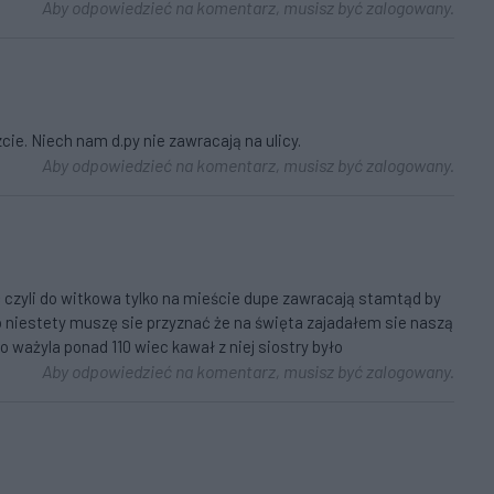
Aby odpowiedzieć na komentarz, musisz być zalogowany.
ie. Niech nam d.py nie zawracają na ulicy.
Aby odpowiedzieć na komentarz, musisz być zalogowany.
czyli do witkowa tylko na mieście dupe zawracają stamtąd by
no niestety muszę sie przyznać że na święta zajadałem sie naszą
 ważyla ponad 110 wiec kawał z niej siostry było
Aby odpowiedzieć na komentarz, musisz być zalogowany.