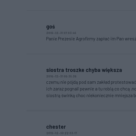
goś
2016-12-31 07:03:40
Panie Prezesie Agrofirmy zapłać im Pan wreszc
siostra troszke chyba większa
2016-12-31 00:35:36
czemu nie pójdą pod sam zakład protestować 
ich zaraz pognali pewnie a tu robią co chcą .
siostrą świnką choc niekoniecznie mniejsza bo
chester
2016-12-30 22:03:17