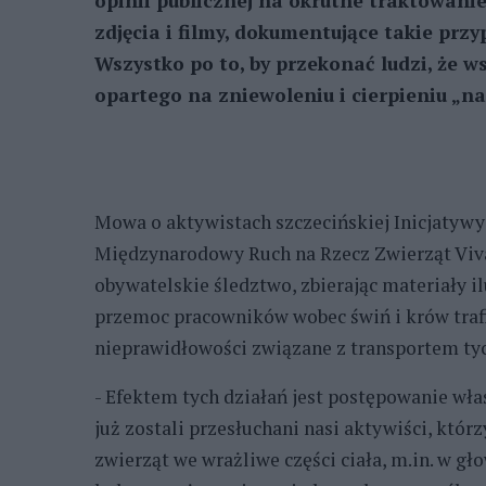
opinii publicznej na okrutne traktowani
zdjęcia i filmy, dokumentujące takie przy
Wszystko po to, by przekonać ludzi, że 
opartego na zniewoleniu i cierpieniu „na
Mowa o aktywistach szczecińskiej Inicjatywy
Międzynarodowy Ruch na Rzecz Zwierząt Viva!
obywatelskie śledztwo, zbierając materiały i
przemoc pracowników wobec świń i krów trafi
nieprawidłowości związane z transportem tyc
- Efektem tych działań jest postępowanie właś
już zostali przesłuchani nasi aktywiści, któr
zwierząt we wrażliwe części ciała, m.in. w gł