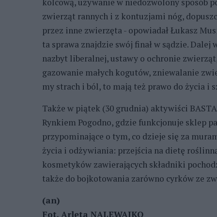
kolcową, używanie w niedozwolony sposób po
zwierząt rannych i z kontuzjami nóg, dopuszc
przez inne zwierzęta - opowiadał Łukasz Musi
ta sprawa znajdzie swój finał w sądzie. Dalej
nazbyt liberalnej, ustawy o ochronie zwierzą
gazowanie małych kogutów, zniewalanie zwier
my strach i ból, to mają też prawo do życia i s
Także w piątek (30 grudnia) aktywiści BASTA
Rynkiem Pogodno, gdzie funkcjonuje sklep pa
przypominające o tym, co dzieje się za muram
życia i odżywiania: przejścia na dietę roślinną
kosmetyków zawierających składniki pochodz
także do bojkotowania zarówno cyrków ze zw
(an)
Fot. Arleta NALEWAJKO