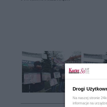
Drogi Użytkow
Na naszej stronie 24
informacje na urządze