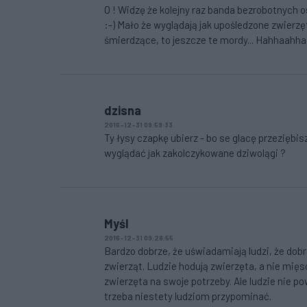
O ! Widzę że kolejny raz banda bezrobotnych 
:-) Mało że wyglądają jak upośledzone zwierz
śmierdzące, to jeszcze te mordy... Hahhaahha 
dzisna
2016-12-31 09:59:33
Ty łysy czapkę ubierz - bo se glacę przeziębi
wyglądać jak zakolczykowane dziwolągi ?
Myśl
2016-12-31 09:28:55
Bardzo dobrze, że uświadamiają ludzi, że dob
zwierząt. Ludzie hodują zwierzęta, a nie mięso
zwierzęta na swoje potrzeby. Ale ludzie nie po
trzeba niestety ludziom przypominać.