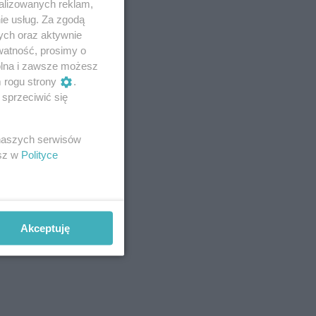
alizowanych reklam,
ie usług. Za zgodą
ych oraz aktywnie
watność, prosimy o
wolna i zawsze możesz
m rogu strony
.
sprzeciwić się
 naszych serwisów
esz w
Polityce
Akceptuję