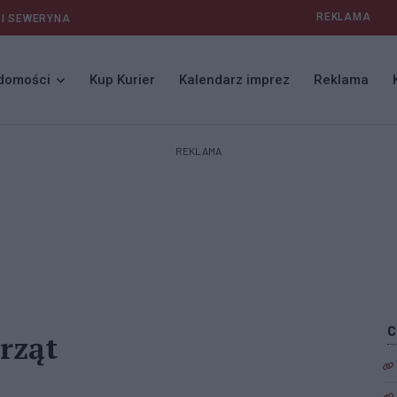
REKLAMA
 I SEWERYNA
domości
Kup Kurier
Kalendarz imprez
Reklama
REKLAMA
rząt