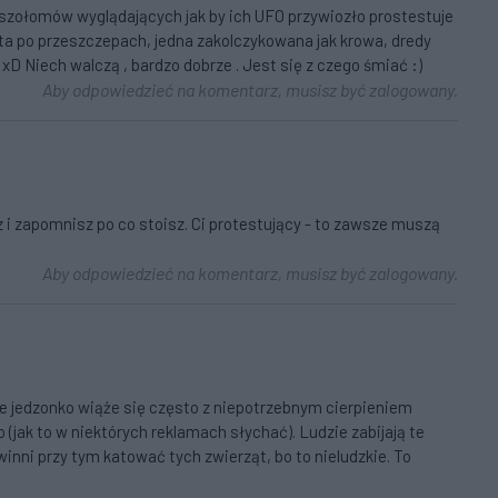
oszołomów wyglądających jak by ich UFO przywiozło prostestuje
ęta po przeszczepach, jedna zakolczykowana jak krowa, dredy
xD Niech walczą , bardzo dobrze . Jest się z czego śmiać :)
Aby odpowiedzieć na komentarz, musisz być zalogowany.
sz i zapomnisz po co stoisz. Ci protestujący - to zawsze muszą
Aby odpowiedzieć na komentarz, musisz być zalogowany.
re jedzonko wiąże się często z niepotrzebnym cierpieniem
 (jak to w niektórych reklamach słychać). Ludzie zabijają te
winni przy tym katować tych zwierząt, bo to nieludzkie. To