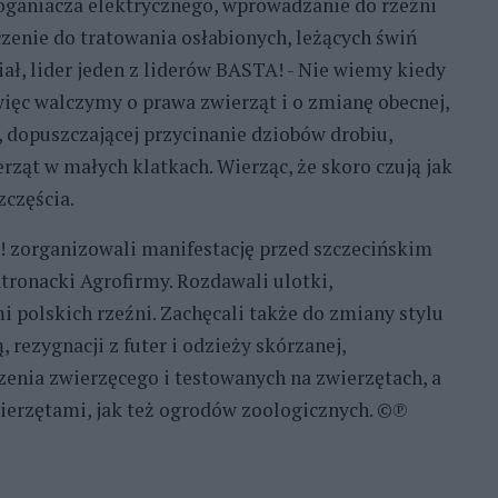
ganiacza elektrycznego, wprowadzanie do rzeźni
zenie do tratowania osłabionych, leżących świń
ał, lider jeden z liderów BASTA! - Nie wiemy kiedy
 więc walczymy o prawa zwierząt i o zmianę obecnej,
t, dopuszczającej przycinanie dziobów drobiu,
ząt w małych klatkach. Wierząc, że skoro czują jak
zczęścia.
! zorganizowali manifestację przed szczecińskim
tronacki Agrofirmy. Rozdawali ulotki,
i polskich rzeźni. Zachęcali także do zmiany stylu
, rezygnacji z futer i odzieży skórzanej,
enia zwierzęcego i testowanych na zwierzętach, a
ierzętami, jak też ogrodów zoologicznych. ©℗