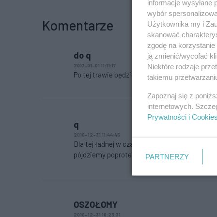
informacje wysyłane 
wybór spersonalizowan
Komentarze
Użytkownika my i Zau
skanować charakterys
zgodę na korzystanie 
do q
ją zmienić/wycofać kl
Niektóre rodzaje prz
2017-01-01 11:11:17
Po tej trawie będziesz cherlawy i śpiący jak łys
takiemu przetwarzaniu
Zapoznaj się z poniż
internetowych. Szcze
Prywatności i Cookie
q
2016-12-31 11:44:45
Dla tej ładnej w czarnej czapce z napisem mó
pójdziemy poprotestować?
PARTNERZY
OSZOŁOMY
2016-12-31 10:23:31