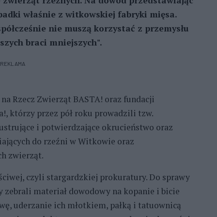
e zwierząt rzeźnych. Na dowód przedstawiając
padki właśnie z witkowskiej fabryki mięsa.
współcześnie nie muszą korzystać z przemysłu
szych braci mniejszych".
REKLAMA
 na Rzecz Zwierząt BASTA! oraz fundacji
, którzy przez pół roku prowadzili tzw.
lustrujące i potwierdzające okrucieństwo oraz
ających do rzeźni w Witkowie oraz
h zwierząt.
ciwej, czyli stargardzkiej prokuratury. Do sprawy
zy zebrali materiał dowodowy na kopanie i bicie
owę, uderzanie ich młotkiem, pałką i tatuownicą