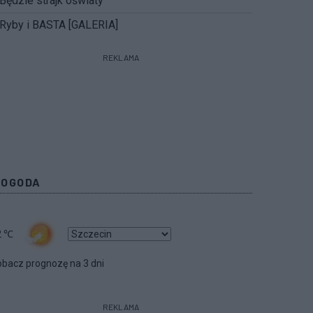
Będzie strajk oświaty
Ryby i BASTA [GALERIA]
REKLAMA
POGODA
2
℃
bacz prognozę na 3 dni
REKLAMA