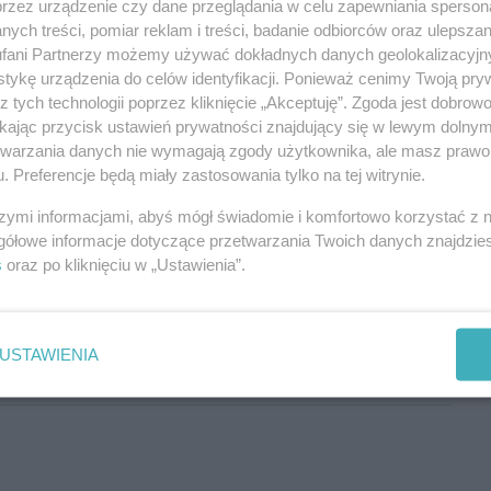
przez urządzenie czy dane przeglądania w celu zapewniania sperson
ych treści, pomiar reklam i treści, badanie odbiorców oraz ulepszan
fani Partnerzy możemy używać dokładnych danych geolokalizacyjn
tykę urządzenia do celów identyfikacji. Ponieważ cenimy Twoją pry
z tych technologii poprzez kliknięcie „Akceptuję”. Zgoda jest dobro
ikając przycisk ustawień prywatności znajdujący się w lewym dolny
etwarzania danych nie wymagają zgody użytkownika, ale masz prawo 
y.
. Preferencje będą miały zastosowania tylko na tej witrynie.
Aby odpowiedzieć na komentarz, musisz być zalogowany.
szymi informacjami, abyś mógł świadomie i komfortowo korzystać z
gółowe informacje dotyczące przetwarzania Twoich danych znajdzi
s
oraz po kliknięciu w „Ustawienia”.
głbym się nawrócić na jedzenie trawy. Odezwij się, może razem
USTAWIENIA
Aby odpowiedzieć na komentarz, musisz być zalogowany.