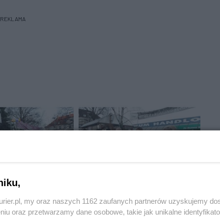
REKLAMA
niku,
kurier.pl, my oraz naszych 1162 zaufanych partnerów uzyskujemy do
niu oraz przetwarzamy dane osobowe, takie jak unikalne identyfikat