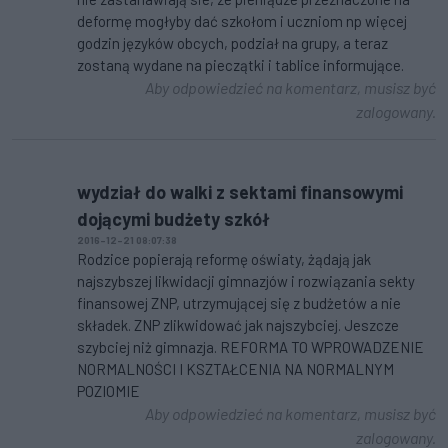
deformę mogłyby dać szkołom i uczniom np więcej
godzin języków obcych, podział na grupy, a teraz
zostaną wydane na pieczątki i tablice informujące.
Aby odpowiedzieć na komentarz, musisz być
zalogowany.
wydział do walki z sektami finansowymi
dojącymi budżety szkół
2016-12-21 08:07:38
Rodzice popierają reformę oświaty, żądają jak
najszybszej likwidacji gimnazjów i rozwiązania sekty
finansowej ZNP, utrzymującej się z budżetów a nie
składek. ZNP zlikwidować jak najszybciej. Jeszcze
szybciej niż gimnazja. REFORMA TO WPROWADZENIE
NORMALNOŚCI I KSZTAŁCENIA NA NORMALNYM
POZIOMIE
Aby odpowiedzieć na komentarz, musisz być
zalogowany.