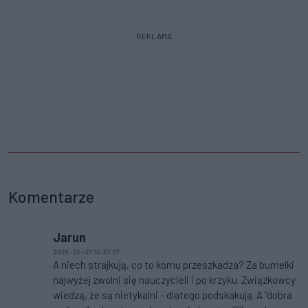
REKLAMA
Komentarze
Jarun
2016-12-21 15:37:37
A niech strajkują, co to komu przeszkadza? Za bumelki
najwyżej zwolni się nauczycieli i po krzyku. Związkowcy
wiedzą, że są nietykalni - dlatego podskakują. A "dobra