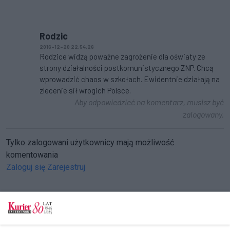
Rodzic
2016-12-20 22:54:26
Rodzice widzą poważne zagrożenie dla oświaty ze
strony działalności postkomunistycznego ZNP. Chcą
wprowadzić chaos w szkołach. Ewidentnie działają na
zlecenie sił wrogich Polsce.
Aby odpowiedzieć na komentarz, musisz być
zalogowany.
Tylko zalogowani użytkownicy mają możliwość
komentowania
Zaloguj się
Zarejestruj
CZYTAJ TAKŻE