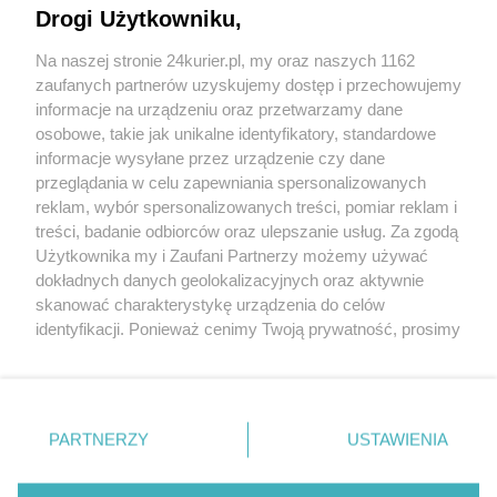
Drogi Użytkowniku,
Młodzież apeluje do prezydenta
Na naszej stronie 24kurier.pl, my oraz naszych 1162
113 nauczycieli w Koszalinie do zwolnienia
zaufanych partnerów uzyskujemy dostęp i przechowujemy
Pani minister przeprosiła jedenastolatkę
informacje na urządzeniu oraz przetwarzamy dane
osobowe, takie jak unikalne identyfikatory, standardowe
POGODA
informacje wysyłane przez urządzenie czy dane
przeglądania w celu zapewniania spersonalizowanych
reklam, wybór spersonalizowanych treści, pomiar reklam i
treści, badanie odbiorców oraz ulepszanie usług. Za zgodą
22
℃
Użytkownika my i Zaufani Partnerzy możemy używać
dokładnych danych geolokalizacyjnych oraz aktywnie
Zobacz prognozę na 3 dni
skanować charakterystykę urządzenia do celów
identyfikacji. Ponieważ cenimy Twoją prywatność, prosimy
o zgodę na korzystanie z tych technologii poprzez
kliknięcie „Akceptuję”. Zgoda jest dobrowolna i zawsze
możesz ją zmienić/wycofać klikając przycisk ustawień
prywatności znajdujący się w lewym dolnym rogu strony
Copyright © 2022 Kurier Szczeciński sp. z o.o.
PARTNERZY
USTAWIENIA
. Niektóre rodzaje przetwarzania danych nie wymagają
Wszelkie prawa zastrzeżone
zgody użytkownika, ale masz prawo sprzeciwić się