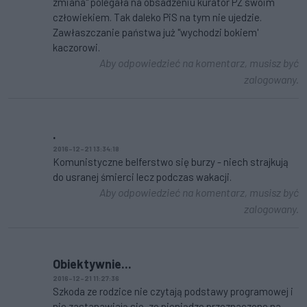
zmiana" polegała na obsadzeniu kurator PZ swoim
człowiekiem. Tak daleko PiS na tym nie ujedzie.
Zawłaszczanie państwa już "wychodzi bokiem'
kaczorowi.
Aby odpowiedzieć na komentarz, musisz być
zalogowany.
.
2016-12-21 13:34:18
Komunistyczne belferstwo się burzy - niech strajkują
do usranej śmierci lecz podczas wakacji.
Aby odpowiedzieć na komentarz, musisz być
zalogowany.
Obiektywnie...
2016-12-21 11:27:36
Szkoda ze rodzice nie czytają podstawy programowej i
nie zastanawiają sie, ze pieniądze przeznaczone na