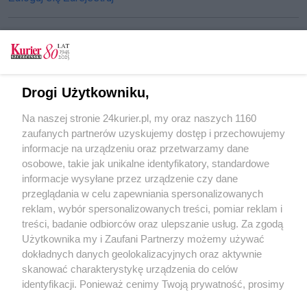
CZYTAJ TAKŻE
Drogi Użytkowniku,
BASTA! cyrkom ze zwierzętami
Na naszej stronie 24kurier.pl, my oraz naszych 1160
Szczecin bez futra
zaufanych partnerów uzyskujemy dostęp i przechowujemy
Futro – luksus splamiony krwią
informacje na urządzeniu oraz przetwarzamy dane
osobowe, takie jak unikalne identyfikatory, standardowe
POGODA
informacje wysyłane przez urządzenie czy dane
przeglądania w celu zapewniania spersonalizowanych
reklam, wybór spersonalizowanych treści, pomiar reklam i
treści, badanie odbiorców oraz ulepszanie usług. Za zgodą
26
℃
Użytkownika my i Zaufani Partnerzy możemy używać
dokładnych danych geolokalizacyjnych oraz aktywnie
Zobacz prognozę na 3 dni
skanować charakterystykę urządzenia do celów
identyfikacji. Ponieważ cenimy Twoją prywatność, prosimy
o zgodę na korzystanie z tych technologii poprzez