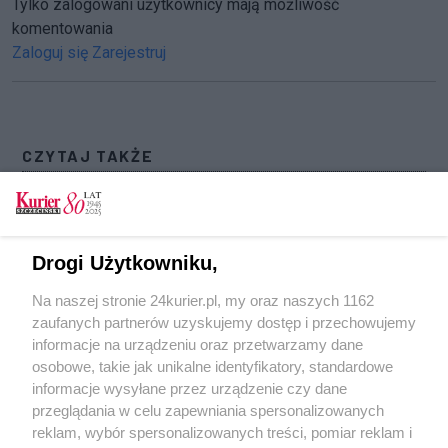
Tylko zalogowani użytkownicy mają możliwość
komentowania
Zaloguj się
Zarejestruj
CZYTAJ TAKŻE
Brutalne pobicie. Sprawca trafił do aresztu na
trzy miesiące
Mężczyzna aresztowany za próbę zabójstwa
Drogi Użytkowniku,
sześcioletniej córki
Na naszej stronie 24kurier.pl, my oraz naszych 1162
Areszt dla funkcjonariusza podejrzanego o
zaufanych partnerów uzyskujemy dostęp i przechowujemy
gwałt na policjantce
informacje na urządzeniu oraz przetwarzamy dane
osobowe, takie jak unikalne identyfikatory, standardowe
POGODA
informacje wysyłane przez urządzenie czy dane
przeglądania w celu zapewniania spersonalizowanych
reklam, wybór spersonalizowanych treści, pomiar reklam i