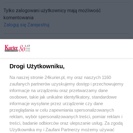
Tylko zalogowani użytkownicy mają możliwość
komentowania
Zaloguj się
Zarejestruj
CZYTAJ TAKŻE
Drogi Użytkowniku,
Pantograf unieruchomił tramwaje (akt. 1)
Na naszej stronie 24kurier.pl, my oraz naszych 1160
Tkackiej doraźny remont na raty
zaufanych partnerów uzyskujemy dostęp i przechowujemy
Wagi na drogi
informacje na urządzeniu oraz przetwarzamy dane
osobowe, takie jak unikalne identyfikatory, standardowe
POGODA
informacje wysyłane przez urządzenie czy dane
przeglądania w celu zapewniania spersonalizowanych
reklam, wybór spersonalizowanych treści, pomiar reklam i
treści, badanie odbiorców oraz ulepszanie usług. Za zgodą
19
℃
Użytkownika my i Zaufani Partnerzy możemy używać