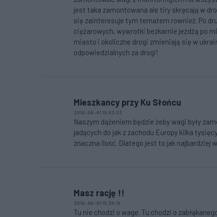
jest taka zamontowana ale tiry skręcają w dro
się zainteresuje tym tematem rownież. Po dr
ciężarowych, wywrotki bezkarnie jeżdżą po mi
miasto i okoliczne drogi zmieniają się w ukrai
odpowiedzialnych za drogi!
Mieszkancy przy Ku Słońcu
2016-08-01 19:53:23
Naszym dążeniem będzie żeby wagi były zamon
jadących do jak z zachodu Europy kilka tysię
znaczna ilość. Dlatego jest to jak najbardziej
Masz rację !!
2016-08-01 15:39:10
Tu nie chodzi o wage. Tu chodzi o zabłąkanego 