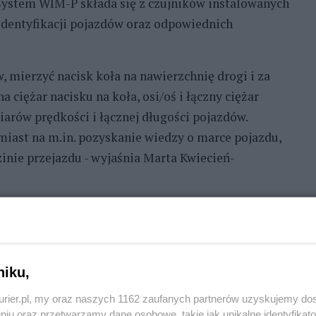
ystem WIM-P składa się z czujników instalowanych
 identyfikacji pojazdów oraz odpowiednich
, mierzyć nacisk koła na nawierzchnię drogi i za
ciężar nacisku na koła, osi/oś i łączny ciężar
iarów prędkości i łącznej długości pojazdów.
miast na m.in. pozyskanie wiedzy o marce pojazdu,
inie przejazdu - wyjaśnia Marta Kwiecień-
ruchu pojazdów przeciążonych na drogach w
 kalendarzowych od dnia zawarcia umowy. Taki
niku,
ej ofercie. Koszt montażu wag z oprzyrządowaniem
kurier.pl, my oraz naszych 1162 zaufanych partnerów uzyskujemy do
niu oraz przetwarzamy dane osobowe, takie jak unikalne identyfikat