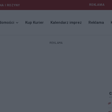
REKLAMA
NA I ROZYNY
domości
Kup Kurier
Kalendarz imprez
Reklama
REKLAMA