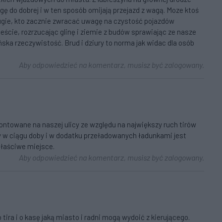
gę do dobrej i w ten sposób omijają przejazd z wagą. Moze ktoś
ugie, kto zacznie zwracać uwagę na czystość pojazdów
eście, rozrzucając glinę i ziemie z budów sprawiając ze nasze
ńska rzeczywistość. Brud i dziury to norma jak widac dla osób
Aby odpowiedzieć na komentarz, musisz być zalogowany.
towane na naszej ulicy ze względu na największy ruch tirów
cy w ciągu doby i w dodatku przeładowanych ładunkami jest
 właściwe miejsce.
Aby odpowiedzieć na komentarz, musisz być zalogowany.
tira i o kasę jaką miasto i radni mogą wydoić z kierującego.