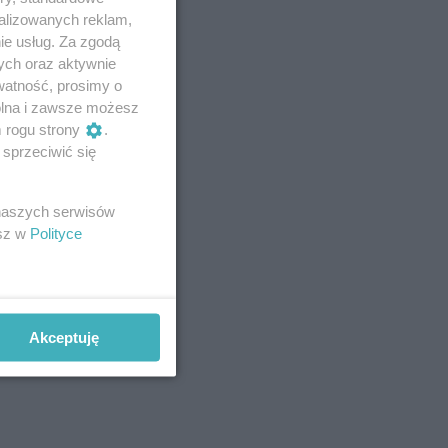
alizowanych reklam,
ie usług. Za zgodą
ych oraz aktywnie
watność, prosimy o
wolna i zawsze możesz
m rogu strony
.
sprzeciwić się
 naszych serwisów
esz w
Polityce
Akceptuję