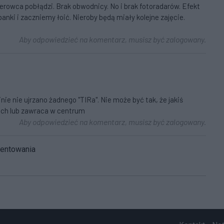
rowca pobłądzi. Brak obwodnicy. No i brak fotoradarów. Efekt
anki i zaczniemy łoić. Nieroby będą miały kolejne zajęcie.
Aby odpowiedzieć na komentarz, musisz być zalogowany.
inie nie ujrzano żadnego "TIRa". Nie może być tak, że jakiś
kach lub zawraca w centrum
Aby odpowiedzieć na komentarz, musisz być zalogowany.
mentowania