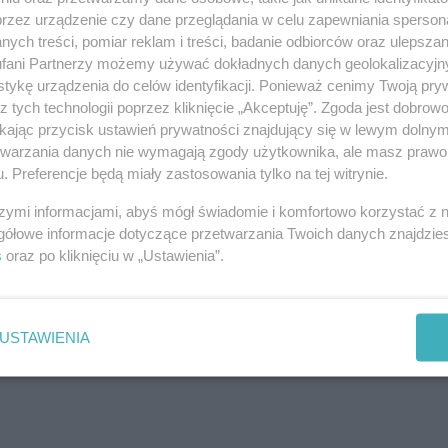
przez urządzenie czy dane przeglądania w celu zapewniania sperson
ych treści, pomiar reklam i treści, badanie odbiorców oraz ulepszan
fani Partnerzy możemy używać dokładnych danych geolokalizacyjn
tykę urządzenia do celów identyfikacji. Ponieważ cenimy Twoją pry
z tych technologii poprzez kliknięcie „Akceptuję”. Zgoda jest dobro
 na osiedlu Głębokie i ul. Gdańskiej na Międzyodrzu
ikając przycisk ustawień prywatności znajdujący się w lewym dolny
zterech lokalizacji, gdzie najpóźniej w grudniu br.
etwarzania danych nie wymagają zgody użytkownika, ale masz prawo 
. Preferencje będą miały zastosowania tylko na tej witrynie.
szymi informacjami, abyś mógł świadomie i komfortowo korzystać z
gółowe informacje dotyczące przetwarzania Twoich danych znajdzi
s
oraz po kliknięciu w „Ustawienia”.
REKLAMA
USTAWIENIA