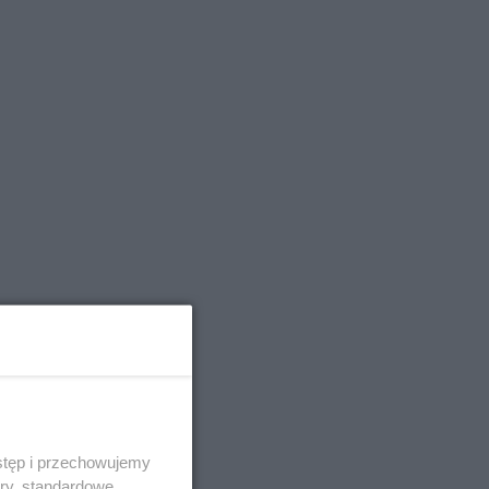
stęp i przechowujemy
ory, standardowe