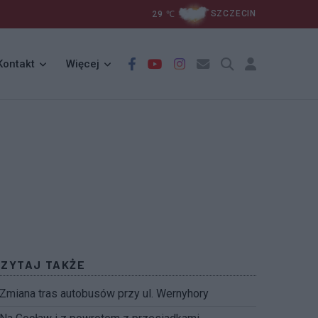
29
℃
SZCZECIN
Kontakt
Więcej
CZYTAJ TAKŻE
Zmiana tras autobusów przy ul. Wernyhory