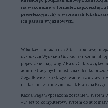
Miejskiego podpisali umowę z konsorcjum 
na wykonanie w formule „zaprojektuj i z
preselekcyjnych) w wybranych lokalizacj
ich pasach wyjazdowych.
W budżecie miasta na 2016 r. na budowę miejs
dyspozycji Wydziału Gospodarki Komunalnej 
pojawić się mają wagi? Na ul. Cukrowej, będą
administracyjnych miasta, na odcinku przed 
Zegadłowicza za skrzyżowaniem z ul. Jaworow
na Basenie Górniczym i na ul. Floriana Krygie
Każda waga wyposażona zostanie w system W
– P jest to komputerowy system do automaty