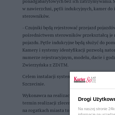
ponadgabarytowych bez ich zatrzymywania. S
w nawierzchni, pętli indukcyjnych, kamer do
sterowników.
- Czujniki będą rejestrować przejazd pojazdów
pośrednictwem sterowników przekształcą je na 
pojazdu. Pętle indukcyjne będą służyć do pom
Kamery i systemy identyfikacji pozwolą nato
numerze rejestracyjnym, modelu, dacie i godz
Zwierzyńska z ZDiTM.
Celem instalacji systemu jest ograniczenie 
Szczecinie.
Wykonawca na realizację zadania ma 125 dni
Drogi Użytkow
termin realizacji zlecenia podał sam w swoj
Na naszej stronie 24
na rogatkach miasta to 2 801 001, 50 zł. ©℗
informacje na urządze