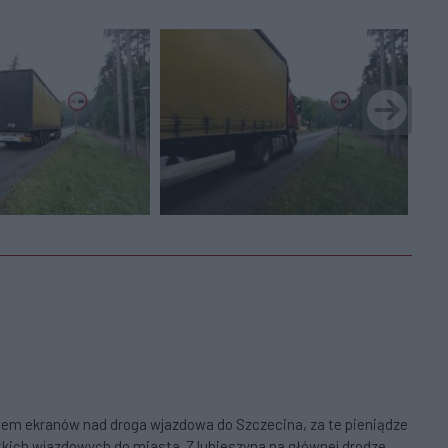
tem ekranów nad droga wjazdowa do Szczecina, za te pieniądze
ich wjazdowych do miasta. Z lubieszyna na głównej drodze