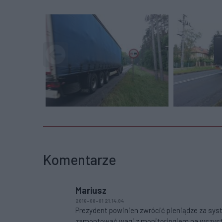
Komentarze
Mariusz
2016-08-01 21:14:04
Prezydent powinien zwrócić pieniądze za sys
zamontować wagi z monitoringiem na wszystk