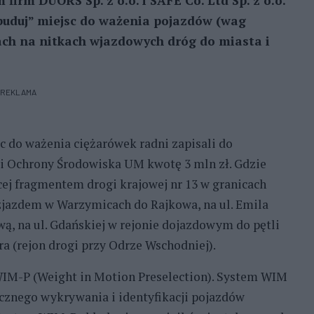
firm DUORS Sp. z o.o. i SAFE Co. Ltd Sp. z o.o.
buduj” miejsc do ważenia pojazdów (wag
ach na nitkach wjazdowych dróg do miasta i
REKLAMA
c do ważenia ciężarówek radni zapisali do
i Ochrony Środowiska UM kwotę 3 mln zł. Gdzie
cej fragmentem drogi krajowej nr 13 w granicach
zjazdem w Warzymicach do Rajkowa, na ul. Emila
ą, na ul. Gdańskiej w rejonie dojazdowym do pętli
ra (rejon drogi przy Odrze Wschodniej).
IM-P (Weight in Motion Preselection). System WIM
cznego wykrywania i identyfikacji pojazdów