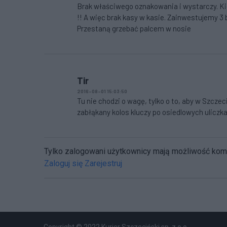
Brak właściwego oznakowania i wystarczy. Kie
!! A więc brak kasy w kasie. Zainwestujemy 3 b
Przestaną grzebać palcem w nosie
Tir
2016-08-01 15:03:50
Tu nie chodzi o wagę, tylko o to, aby w Szczec
zabłąkany kolos kluczy po osiedlowych ulicz
Tylko zalogowani użytkownicy mają możliwość ko
Zaloguj się
Zarejestruj