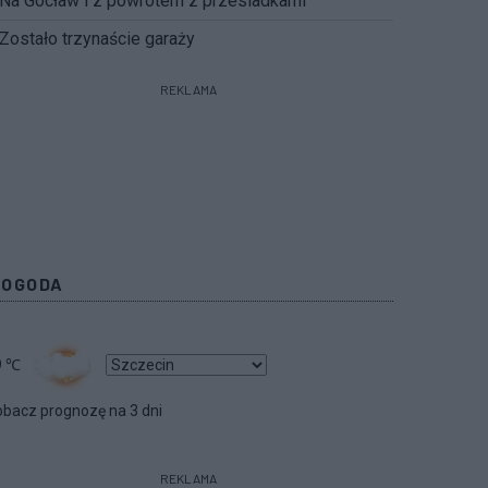
Na Gocław i z powrotem z przesiadkami
Zostało trzynaście garaży
REKLAMA
POGODA
9
℃
bacz prognozę na 3 dni
REKLAMA