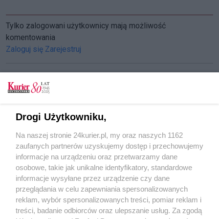
Tylko zalogowani użytkownicy mają możliwość
komentowania
Zaloguj się
Zarejestruj
CZYTAJ TAKŻE
Drogi Użytkowniku,
TRAMP stracił majątek
Na naszej stronie 24kurier.pl, my oraz naszych 1162
Pasażer spowodował wypadek?
zaufanych partnerów uzyskujemy dostęp i przechowujemy
Trzeba dopłacić do Delty Młynówki
informacje na urządzeniu oraz przetwarzamy dane
osobowe, takie jak unikalne identyfikatory, standardowe
POGODA
informacje wysyłane przez urządzenie czy dane
przeglądania w celu zapewniania spersonalizowanych
reklam, wybór spersonalizowanych treści, pomiar reklam i
treści, badanie odbiorców oraz ulepszanie usług. Za zgodą
28
℃