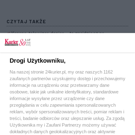
CZYTAJ TAKŻE
Kanapa, telewizor, donica – to znajdziesz na
jezdni
Problem ze śmieciami na cmentarzu [FILM]
Drogi Użytkowniku,
Wojna dzikim wysypiskom
Na naszej stronie 24kurier.pl, my oraz naszych 1162
Szkoda wyrządzona zieleni
zaufanych partnerów uzyskujemy dostęp i przechowujemy
Celnicy zatrzymali prawie 47 ton odpadów
informacje na urządzeniu oraz przetwarzamy dane
osobowe, takie jak unikalne identyfikatory, standardowe
POGODA
informacje wysyłane przez urządzenie czy dane
przeglądania w celu zapewniania spersonalizowanych
reklam, wybór spersonalizowanych treści, pomiar reklam i
treści, badanie odbiorców oraz ulepszanie usług. Za zgodą
21
℃
Użytkownika my i Zaufani Partnerzy możemy używać
dokładnych danych geolokalizacyjnych oraz aktywnie
Zobacz prognozę na 3 dni