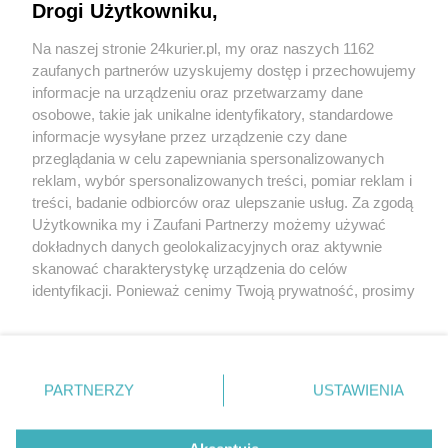
Drogi Użytkowniku,
utrudnienia
Na naszej stronie 24kurier.pl, my oraz naszych 1162
Ciężarna dachowała autem z dziećmi i mężem
zaufanych partnerów uzyskujemy dostęp i przechowujemy
Samochód dachował
informacje na urządzeniu oraz przetwarzamy dane
osobowe, takie jak unikalne identyfikatory, standardowe
POGODA
informacje wysyłane przez urządzenie czy dane
przeglądania w celu zapewniania spersonalizowanych
reklam, wybór spersonalizowanych treści, pomiar reklam i
treści, badanie odbiorców oraz ulepszanie usług. Za zgodą
26
℃
Użytkownika my i Zaufani Partnerzy możemy używać
dokładnych danych geolokalizacyjnych oraz aktywnie
Zobacz prognozę na 3 dni
skanować charakterystykę urządzenia do celów
identyfikacji. Ponieważ cenimy Twoją prywatność, prosimy
o zgodę na korzystanie z tych technologii poprzez
kliknięcie „Akceptuję”. Zgoda jest dobrowolna i zawsze
możesz ją zmienić/wycofać klikając przycisk ustawień
prywatności znajdujący się w lewym dolnym rogu strony
PARTNERZY
USTAWIENIA
Copyright © 2022 Kurier Szczeciński sp. z o.o.
. Niektóre rodzaje przetwarzania danych nie wymagają
Wszelkie prawa zastrzeżone
zgody użytkownika, ale masz prawo sprzeciwić się
Kontakt
Nota wydawnicza
Nota prawna
takiemu przetwarzaniu. Preferencje będą miały