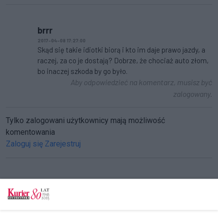
brrr
2017-04-08 17:27:00
Skąd się takie idiotki biorą i kto im daje prawo jazdy, a
raczej, za co je dostają? Dobrze, że chociaż auto złom,
bo inaczej szkoda by go było.
Aby odpowiedzieć na komentarz, musisz być
zalogowany.
Tylko zalogowani użytkownicy mają możliwość
komentowania
Zaloguj się
Zarejestruj
CZYTAJ TAKŻE
Dachował na rondzie Uniwersyteckim, są