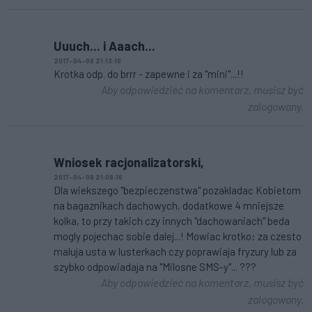
Uuuch... i Aaach...
2017-04-08 21:13:16
Krotka odp. do brrr - zapewne i za "mini"...!!
Aby odpowiedzieć na komentarz, musisz być
zalogowany.
Wniosek racjonalizatorski,
2017-04-08 21:08:16
Dla wiekszego "bezpieczenstwa" pozakladac Kobietom
na bagaznikach dachowych, dodatkowe 4 mniejsze
kolka, to przy takich czy innych "dachowaniach" beda
mogly pojechac sobie dalej...! Mowiac krotko: za czesto
maluja usta w lusterkach czy poprawiaja fryzury lub za
szybko odpowiadaja na "Milosne SMS-y"... ???
Aby odpowiedzieć na komentarz, musisz być
zalogowany.