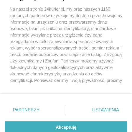
Na naszej stronie 24kurier.pl, my oraz naszych 1160
Potrącona 9-latka
zaufanych partnerów uzyskujemy dostęp i przechowujemy
Mężczyzna w stanie ciężkim. Winne słuchawki?
informacje na urządzeniu oraz przetwarzamy dane
osobowe, takie jak unikalne identyfikatory, standardowe
POGODA
informacje wysyłane przez urządzenie czy dane
przeglądania w celu zapewniania spersonalizowanych
reklam, wybór spersonalizowanych treści, pomiar reklam i
treści, badanie odbiorców oraz ulepszanie usług. Za zgodą
26
℃
Użytkownika my i Zaufani Partnerzy możemy używać
dokładnych danych geolokalizacyjnych oraz aktywnie
Zobacz prognozę na 3 dni
skanować charakterystykę urządzenia do celów
identyfikacji. Ponieważ cenimy Twoją prywatność, prosimy
o zgodę na korzystanie z tych technologii poprzez
kliknięcie „Akceptuję”. Zgoda jest dobrowolna i zawsze
możesz ją zmienić/wycofać klikając przycisk ustawień
prywatności znajdujący się w lewym dolnym rogu strony
Copyright © 2022 Kurier Szczeciński sp. z o.o.
PARTNERZY
USTAWIENIA
. Niektóre rodzaje przetwarzania danych nie wymagają
Wszelkie prawa zastrzeżone
zgody użytkownika, ale masz prawo sprzeciwić się
Kontakt
Nota wydawnicza
Nota prawna
takiemu przetwarzaniu. Preferencje będą miały
Akceptuję