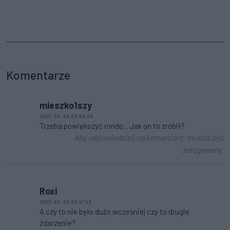
Komentarze
mieszko1szy
2017-03-09 22:56:58
Trzeba powiększyć rondo... Jak on to zrobił?
Aby odpowiedzieć na komentarz, musisz być
zalogowany.
Roxi
2017-03-09 20:47:43
A czy to nie było dużo wcześniej czy to drugie
zdarzenie?