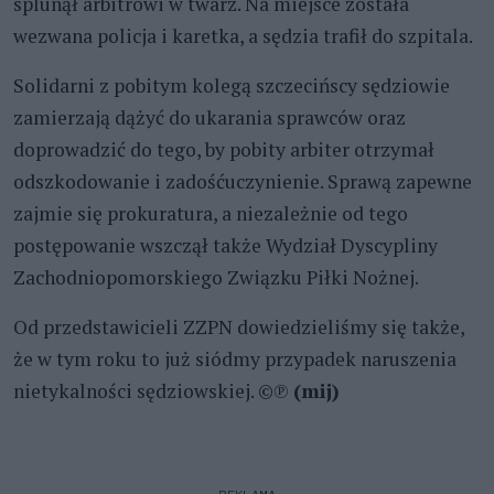
splunął arbitrowi w twarz. Na miejsce została
wezwana policja i karetka, a sędzia trafił do szpitala.
Solidarni z pobitym kolegą szczecińscy sędziowie
zamierzają dążyć do ukarania sprawców oraz
doprowadzić do tego, by pobity arbiter otrzymał
odszkodowanie i zadośćuczynienie. Sprawą zapewne
zajmie się prokuratura, a niezależnie od tego
postępowanie wszczął także Wydział Dyscypliny
Zachodniopomorskiego Związku Piłki Nożnej.
Od przedstawicieli ZZPN dowiedzieliśmy się także,
że w tym roku to już siódmy przypadek naruszenia
nietykalności sędziowskiej. ©℗
(mij)
REKLAMA