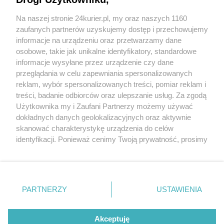
wyłączony
Na naszej stronie 24kurier.pl, my oraz naszych 1160
Ojciec i syn zatrzymani za pobicie
zaufanych partnerów uzyskujemy dostęp i przechowujemy
Agresja na drodze. Taksówkarz napadł kierowcę
informacje na urządzeniu oraz przetwarzamy dane
osobowe, takie jak unikalne identyfikatory, standardowe
POGODA
informacje wysyłane przez urządzenie czy dane
przeglądania w celu zapewniania spersonalizowanych
reklam, wybór spersonalizowanych treści, pomiar reklam i
treści, badanie odbiorców oraz ulepszanie usług. Za zgodą
26
℃
Użytkownika my i Zaufani Partnerzy możemy używać
dokładnych danych geolokalizacyjnych oraz aktywnie
Zobacz prognozę na 3 dni
skanować charakterystykę urządzenia do celów
identyfikacji. Ponieważ cenimy Twoją prywatność, prosimy
o zgodę na korzystanie z tych technologii poprzez
kliknięcie „Akceptuję”. Zgoda jest dobrowolna i zawsze
możesz ją zmienić/wycofać klikając przycisk ustawień
prywatności znajdujący się w lewym dolnym rogu strony
Copyright © 2022 Kurier Szczeciński sp. z o.o.
PARTNERZY
USTAWIENIA
. Niektóre rodzaje przetwarzania danych nie wymagają
Wszelkie prawa zastrzeżone
zgody użytkownika, ale masz prawo sprzeciwić się
Kontakt
Nota wydawnicza
Nota prawna
takiemu przetwarzaniu. Preferencje będą miały
Akceptuję