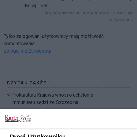
dyscyplinie!
Aby odpowiedzieć na komentarz, musisz być
zalogowany.
Tylko zalogowani użytkownicy mają możliwość
komentowania
Zaloguj się
Zarejestruj
CZYTAJ TAKŻE
Prokuratura Krajowa wnosi o uchylenie
immunitetu sędzi ze Szczecina
Akt oskarżenia wobec sędzi w sprawie o
oszustwo
Sędzia rozpoznający zażalenia ws. KNF
Drogi Użytkowniku,