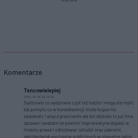
Komentarze
Tencowielepiej
2019-10-15 20:12:33
Sędziowie to sędziowie czyli też ludzie i mogą się mylić
lub pomylić co w konsekwencji może kogoś nie
zadowolic i wręcz przeciwnie ale bić dziecko to już inna
sprawa i uważam że powinni tego kreatyna dopaść w
imieniu prawa i odizolowac od ludzi oraz zabronić
jakichkolwiek występów publicznych w nieważne jakiej