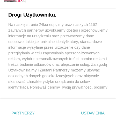
Koszykówka. King broni pozycji lidera
Drogi Użytkowniku,
Koszykówka. King - Zastal w ćwierćfinale
Na naszej stronie 24kurier.pl, my oraz naszych 1162
Koszykówka. King zwyciężył w Krośnie
zaufanych partnerów uzyskujemy dostęp i przechowujemy
[GALERIA]
informacje na urządzeniu oraz przetwarzamy dane
osobowe, takie jak unikalne identyfikatory, standardowe
POGODA
informacje wysyłane przez urządzenie czy dane
przeglądania w celu zapewniania spersonalizowanych
reklam, wybór spersonalizowanych treści, pomiar reklam i
treści, badanie odbiorców oraz ulepszanie usług. Za zgodą
13
℃
Użytkownika my i Zaufani Partnerzy możemy używać
dokładnych danych geolokalizacyjnych oraz aktywnie
Zobacz prognozę na 3 dni
skanować charakterystykę urządzenia do celów
identyfikacji. Ponieważ cenimy Twoją prywatność, prosimy
o zgodę na korzystanie z tych technologii poprzez
kliknięcie „Akceptuję”. Zgoda jest dobrowolna i zawsze
możesz ją zmienić/wycofać klikając przycisk ustawień
prywatności znajdujący się w lewym dolnym rogu strony
PARTNERZY
USTAWIENIA
Copyright © 2022 Kurier Szczeciński sp. z o.o.
. Niektóre rodzaje przetwarzania danych nie wymagają