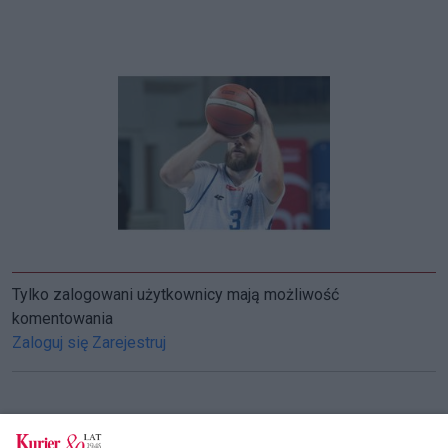
Tylko zalogowani użytkownicy mają możliwość
komentowania
Zaloguj się
Zarejestruj
CZYTAJ TAKŻE