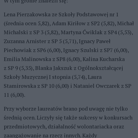
W tym gronie znaleźli się:
Lena Pierzakowska ze Szkoły Podstawowej nr 1
(średnia ocen 5,82), Adam Kiriłow z SP2 (5,82), Michał
Michalski z SP 3 (5,82), Martyna Ćwiklak z SP4 (5,53),
Zuzanna Arnister z SP 5 (5,71), Ignacy Paweł
Piechowiak z SP6 (6,00), Ignacy Szulski z SP7 (6,00),
Emilia Malinowska z SP8 (6,00), Kalina Kucharska
z SP 9 (5,35), Blanka Jakszuk z Ogólnokształcącej
Szkoły Muzycznej I stopnia (5,74), Laura
Stamirowska z SP 10 (6,00) i Nataniel Owczarek z SP
11 (6,00).
Przy wyborze laureatów brano pod uwagę nie tylko
średnią ocen. Liczyły się także sukcesy w konkursach
przedmiotowych, działalność wolontariacka oraz
zaangażowanie na rzecz innych. Każdy