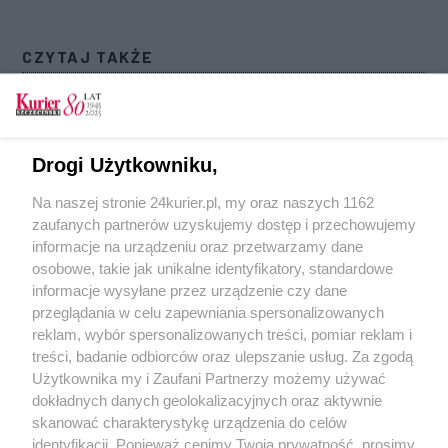
CZYTAJ TAKŻE
Policjanci i ich czworonożni partnerzy walczyli o
zwycięstwo
Stargard gotowy na gorące dni. Sprawdź, gdzie
Drogi Użytkowniku,
znaleźć ochłodę
Na naszej stronie 24kurier.pl, my oraz naszych 1162
Lato z muzyką i filmami. Coolturalne Wakacje
zaufanych partnerów uzyskujemy dostęp i przechowujemy
wracają do Stargardu
informacje na urządzeniu oraz przetwarzamy dane
osobowe, takie jak unikalne identyfikatory, standardowe
POGODA
informacje wysyłane przez urządzenie czy dane
przeglądania w celu zapewniania spersonalizowanych
reklam, wybór spersonalizowanych treści, pomiar reklam i
treści, badanie odbiorców oraz ulepszanie usług. Za zgodą
19
℃
Użytkownika my i Zaufani Partnerzy możemy używać
dokładnych danych geolokalizacyjnych oraz aktywnie
Zobacz prognozę na 3 dni
skanować charakterystykę urządzenia do celów
identyfikacji. Ponieważ cenimy Twoją prywatność, prosimy