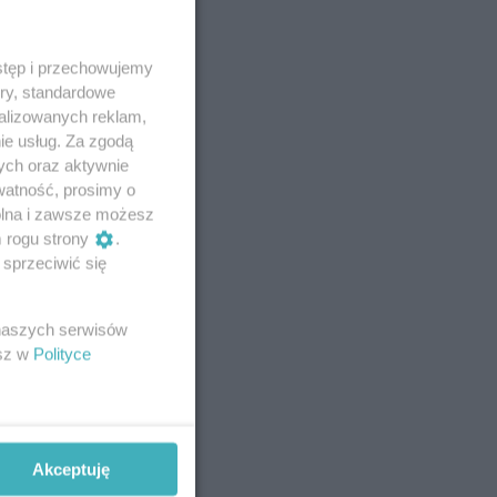
stęp i przechowujemy
ory, standardowe
alizowanych reklam,
ie usług. Za zgodą
ych oraz aktywnie
watność, prosimy o
wolna i zawsze możesz
m rogu strony
.
sprzeciwić się
 naszych serwisów
esz w
Polityce
Akceptuję