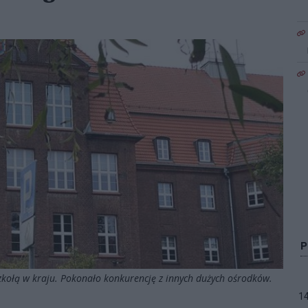
 szkołą w kraju. Pokonało konkurencję z innych dużych ośrodków.
1