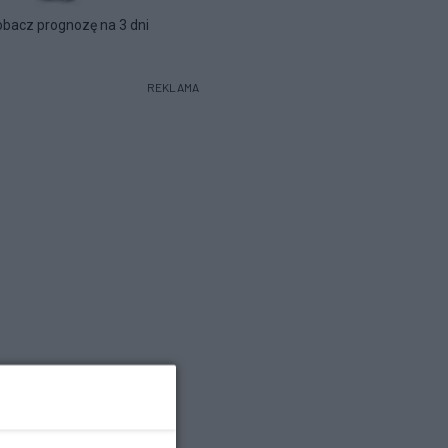
bacz prognozę na 3 dni
REKLAMA