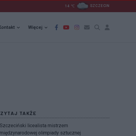
14
℃
SZCZECIN
Kontakt
Więcej
CZYTAJ TAKŻE
Szczeciński licealista mistrzem
międzynarodowej olimpiady sztucznej