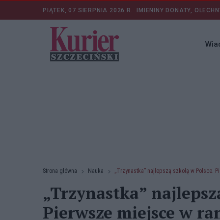
PIĄTEK, 07 SIERPNIA 2026 R.
IMIENINY DONATY, OLECHN
Wia
Strona główna
Nauka
„Trzynastka” najlepszą szkołą w Polsce. P
„Trzynastka” najlepszą
Pierwsze miejsce w ra