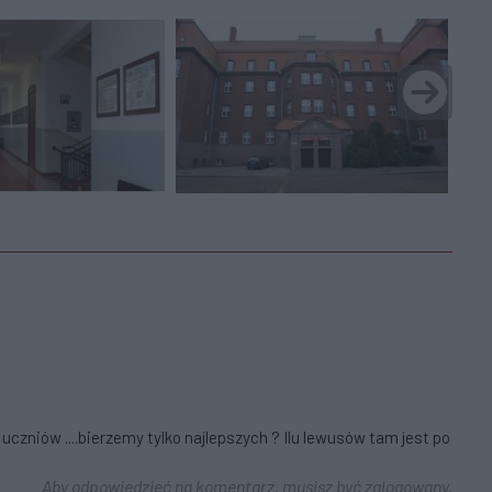
uczniów ....bierzemy tylko najlepszych ? Ilu lewusów tam jest po
Aby odpowiedzieć na komentarz, musisz być zalogowany.