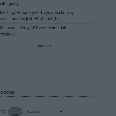
inteligencji
Ranking „Pespektyw”. Trzynastka kolejny
raz na podium [GALERIA] (akt. 1)
Maturalni liderzy. W Szczecinie zdali
celująco
REKLAMA
POGODA
4
℃