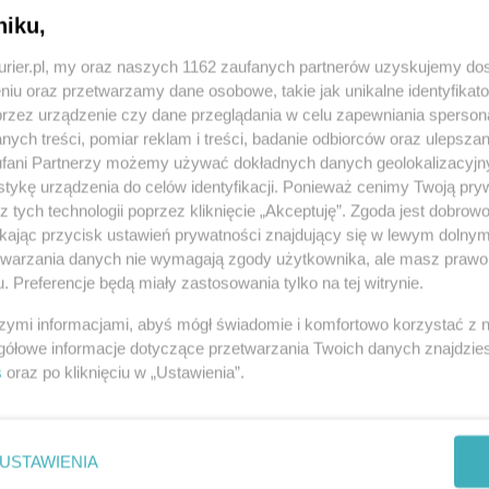
ny wyłącznie dla największych miast –
niku,
kurier.pl, my oraz naszych 1162 zaufanych partnerów uzyskujemy do
niu oraz przetwarzamy dane osobowe, takie jak unikalne identyfikat
ńskie szkoły. II LO im. Mieszka I w Szczecinie zajęło
przez urządzenie czy dane przeglądania w celu zapewniania sperson
echnikum Informatyczne SCI jest na 14. miejscu
ych treści, pomiar reklam i treści, badanie odbiorców oraz ulepszan
fani Partnerzy możemy używać dokładnych danych geolokalizacyjn
um Organizacji i Zarządzania zajęło 22. miejsce
tykę urządzenia do celów identyfikacji. Ponieważ cenimy Twoją pry
z tych technologii poprzez kliknięcie „Akceptuję”. Zgoda jest dobro
ikając przycisk ustawień prywatności znajdujący się w lewym dolny
 wyniki pokazują rosnącą konkurencję między
etwarzania danych nie wymagają zgody użytkownika, ale masz prawo 
czenie jakości nauczania, a nie tylko poziomu
. Preferencje będą miały zastosowania tylko na tej witrynie.
 i rodzicom w świadomym wyborze szkoły,
szymi informacjami, abyś mógł świadomie i komfortowo korzystać z
 wyłącznie na opiniach czy renomie placówki.
gółowe informacje dotyczące przetwarzania Twoich danych znajdzi
s
oraz po kliknięciu w „Ustawienia”.
u o analizę danych egzaminacyjnych oraz
USTAWIENIA
atur na poziomie podstawowym i rozszerzonym,