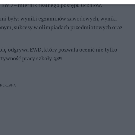
 EWD – miernik realnego postępu uczniów.
ami były: wyniki egzaminów zawodowych, wyniki
onym, sukcesy w olimpiadach przedmiotowych oraz
rolę odgrywa EWD, który pozwala ocenić nie tylko
ktywność pracy szkoły. ©℗
REKLAMA