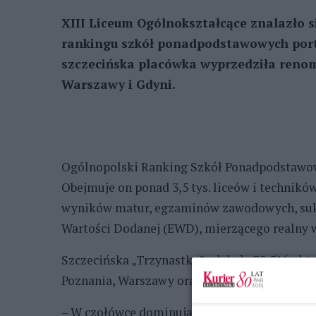
XIII Liceum Ogólnokształcące znalazło 
rankingu szkół ponadpodstawowych por
szczecińska placówka wyprzedziła reno
Warszawy i Gdyni.
Ogólnopolski Ranking Szkół Ponadpodstawow
Obejmuje on ponad 3,5 tys. liceów i techników
wyników matur, egzaminów zawodowych, sukc
Wartości Dodanej (EWD), mierzącego realny 
Szczecińska „Trzynastka” zdobyła 70,516 pkt. 
Poznania, Warszawy oraz Gdyni.
– W czołówce dominują duże ośrodki miejskie,