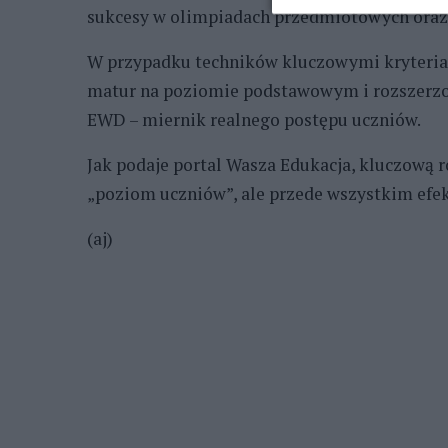
sukcesy w olimpiadach przedmiotowych oraz
W przypadku techników kluczowymi kryteri
matur na poziomie podstawowym i rozszerz
EWD – miernik realnego postępu uczniów.
Jak podaje portal Wasza Edukacja, kluczową 
„poziom uczniów”, ale przede wszystkim efe
(aj)