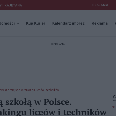
REKLAMA
Y I KAJETANA
domości
Kup Kurier
Kalendarz imprez
Reklama
REKLAMA
ierwsze miejsce w rankingu liceów i techników
 szkołą w Polsce.
nkingu liceów i techników