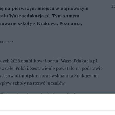
Zo
się na pierwszym miejscu w najnowszym
talu Waszaedukacja.pl. Tym samym
mowane szkoły z Krakowa, Poznania,
REKLAMA
ych 2026 opublikował portal WaszaEdukacja.pl.
 z całej Polski. Zestawienie powstało na podstawie
esów olimpijskich oraz wskaźnika Edukacyjnej
wpływ szkoły na rozwój uczniów.
Tuż za nią uplasowały się licea z Krakowa,
 jednak lider rankingu – Szczecin pokazuje, że