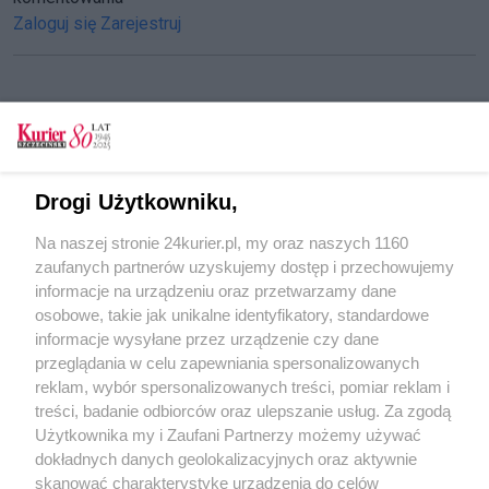
Zaloguj się
Zarejestruj
CZYTAJ TAKŻE
Ważne dla regionu zmiany w funduszach
Drogi Użytkowniku,
inwestycyjnych
Na naszej stronie 24kurier.pl, my oraz naszych 1160
Gryfia – kluczowy gracz w regionie
zaufanych partnerów uzyskujemy dostęp i przechowujemy
Nowe zlecenia
informacje na urządzeniu oraz przetwarzamy dane
osobowe, takie jak unikalne identyfikatory, standardowe
POGODA
informacje wysyłane przez urządzenie czy dane
przeglądania w celu zapewniania spersonalizowanych
reklam, wybór spersonalizowanych treści, pomiar reklam i
treści, badanie odbiorców oraz ulepszanie usług. Za zgodą
26
℃
Użytkownika my i Zaufani Partnerzy możemy używać
dokładnych danych geolokalizacyjnych oraz aktywnie
Zobacz prognozę na 3 dni
skanować charakterystykę urządzenia do celów