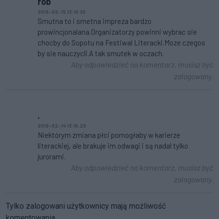
rob
2016-02-15 13:18:30
Smutna to i smetna impreza bardzo
prowincjonalana.Organizatorzy powinni wybrac sie
chocby do Sopotu na Festiwal Literacki.Moze czegos
by sie nauczycli.A tak smutek w oczach.
Aby odpowiedzieć na komentarz, musisz być
zalogowany.
.
2016-02-14 13:15:29
Niektórym zmiana płci pomogłaby w karierze
literackiej, ale brakuje im odwagi i są nadal tylko
jurorami.
Aby odpowiedzieć na komentarz, musisz być
zalogowany.
Tylko zalogowani użytkownicy mają możliwość
komentowania