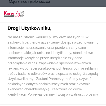
Mądralince i jabłoneczce
Czerwony Kapturek zagra na gitarze. Brzechwa
według Augustynowicz
Nad i pod podłogą
Drogi Użytkowniku,
Jazz online. Pandemia a kariery muzyków
Na naszej stronie 24kurier.pl, my oraz naszych 1162
Jak piątek to... impro. Dobra zabawa
zaufanych partnerów uzyskujemy dostęp i przechowujemy
gwarantowana!
informacje na urządzeniu oraz przetwarzamy dane
osobowe, takie jak unikalne identyfikatory, standardowe
POGODA
informacje wysyłane przez urządzenie czy dane
przeglądania w celu zapewniania spersonalizowanych
reklam, wybór spersonalizowanych treści, pomiar reklam i
treści, badanie odbiorców oraz ulepszanie usług. Za zgodą
19
℃
Użytkownika my i Zaufani Partnerzy możemy używać
dokładnych danych geolokalizacyjnych oraz aktywnie
Zobacz prognozę na 3 dni
skanować charakterystykę urządzenia do celów
identyfikacji. Ponieważ cenimy Twoją prywatność, prosimy
o zgodę na korzystanie z tych technologii poprzez
kliknięcie „Akceptuję”. Zgoda jest dobrowolna i zawsze