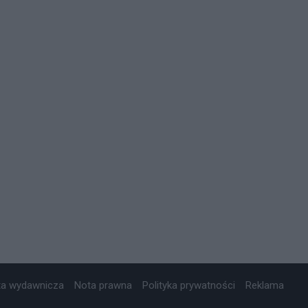
ta wydawnicza
Nota prawna
Polityka prywatności
Reklama