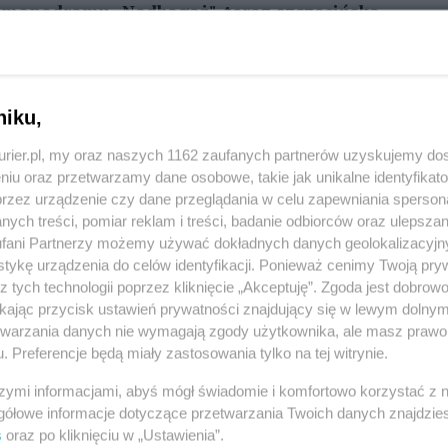
 monodramu „Nadbagaż", teraz szczecińska
Zo
ten niezwykły spektakl - już w środę (11
Stara Rzeźnia o godz. 19. Wystąpi Karolina
niku,
REKLAMA
kurier.pl, my oraz naszych 1162 zaufanych partnerów uzyskujemy do
niu oraz przetwarzamy dane osobowe, takie jak unikalne identyfikat
przez urządzenie czy dane przeglądania w celu zapewniania sperson
ystom: Każdy z nas dźwiga codziennie jakiś
ych treści, pomiar reklam i treści, badanie odbiorców oraz ulepszan
eń i planów. Co kryje w sobie walizka bohaterki
fani Partnerzy możemy używać dokładnych danych geolokalizacyjn
tykę urządzenia do celów identyfikacji. Ponieważ cenimy Twoją pry
cji wraca do Polski? Okazuje się, że jest tak
z tych technologii poprzez kliknięcie „Akceptuję”. Zgoda jest dobro
jsze skarby beztroskiego dzieciństwa. Bohaterka
ikając przycisk ustawień prywatności znajdujący się w lewym dolny
zbudowana jest jej przeszłość, i krok po kroku
etwarzania danych nie wymagają zgody użytkownika, ale masz prawo 
. Preferencje będą miały zastosowania tylko na tej witrynie.
ą z tęsknoty za bliskimi i niezgody na porzucenie
wspomnień z rzeczywistością oraz próba znalezienia
szymi informacjami, abyś mógł świadomie i komfortowo korzystać z
gółowe informacje dotyczące przetwarzania Twoich danych znajdzi
estu latach można jeszcze odnaleźć dom, w którym
s
oraz po kliknięciu w „Ustawienia”.
89 większym tchórzostwem albo większą odwagą –