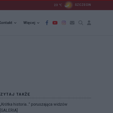
23
℃
SZCZECIN
Kontakt
Więcej
CZYTAJ TAKŻE
„Krótka historia...” poruszająca widzów
[GALERIA]