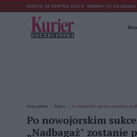
SOBOTA, 08 SIERPNIA 2026 R.
IMIENINY IZY, RAJMUNDA
Wia
Strona główna
Kultura
Po nowojorskim sukcesie monodram „Nadb
Po nowojorskim sukc
„Nadbagaż" zostanie p