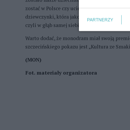
zostać w Polsce czy uciec za granicę? A wszy
dziewczynki, która jako dorosła kobieta, po t
PARTNERZY
czyli w głąb samej siebie".
Warto dodać, że monodram miał swoją premie
szczecińskiego pokazu jest „Kultura ze Smaki
(MON)
Fot. materiały organizatora