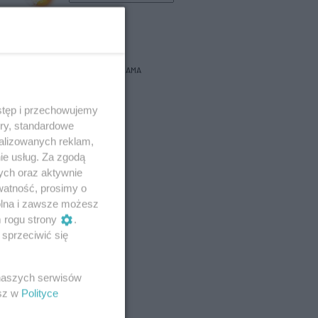
bacz prognozę na 3 dni
REKLAMA
stęp i przechowujemy
ory, standardowe
alizowanych reklam,
ie usług. Za zgodą
ych oraz aktywnie
watność, prosimy o
wolna i zawsze możesz
m rogu strony
.
sprzeciwić się
 naszych serwisów
esz w
Polityce