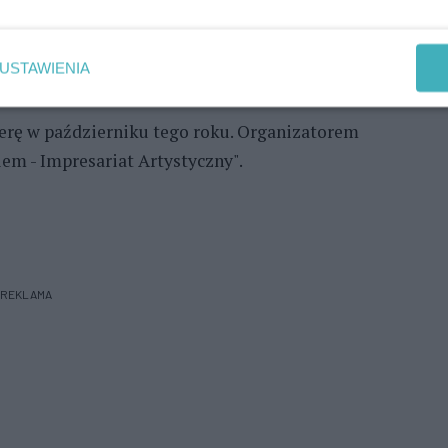
stko to przefiltrowane przez wspomnienia
rzydziestu latach wybiera się w podróż do Polski,
USTAWIENIA
rę w październiku tego roku. Organizatorem
em - Impresariat Artystyczny".
REKLAMA