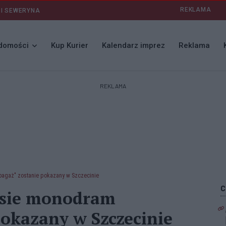
REKLAMA
 I SEWERYNA
domości
Kup Kurier
Kalendarz imprez
Reklama
REKLAMA
agaż" zostanie pokazany w Szczecinie
esie monodram
okazany w Szczecinie