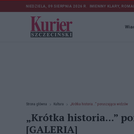
NIEDZIELA, 09 SIERPNIA 2026 R.
IMIENINY KLARY, ROMA
Wia
Strona główna
Kultura
„Krótka historia...” poruszająca widzów
„Krótka historia...” 
[GALERIA]