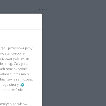
REKLAMA
stęp i przechowujemy
ory, standardowe
alizowanych reklam,
ie usług. Za zgodą
ych oraz aktywnie
watność, prosimy o
wolna i zawsze możesz
m rogu strony
.
sprzeciwić się
 naszych serwisów