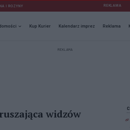
REKLAMA
NA I ROZYNY
domości
Kup Kurier
Kalendarz imprez
Reklama
REKLAMA
poruszająca widzów