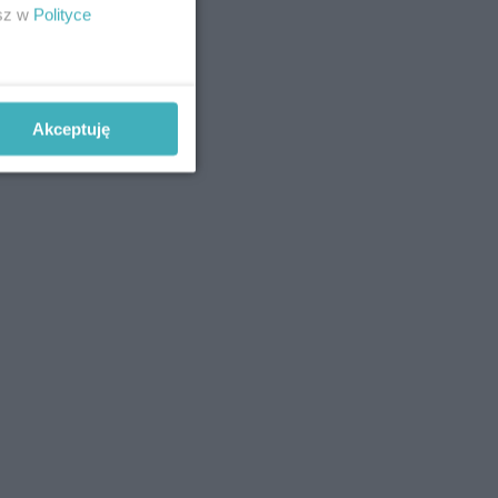
esz w
Polityce
Akceptuję