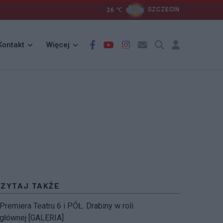
26
℃
SZCZECIN
Kontakt
Więcej
CZYTAJ TAKŻE
Premiera Teatru 6 i PÓŁ. Drabiny w roli
głównej [GALERIA]