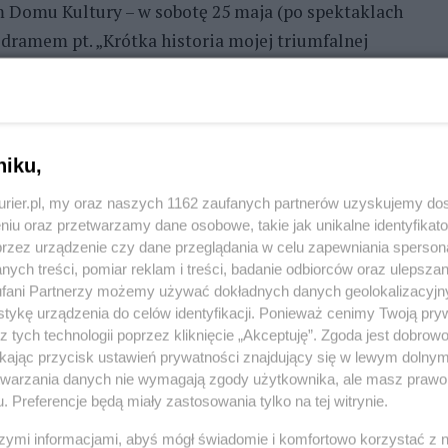
im Domu Kultury – w sobotę 25 maja (po spektaklach
dramem pt. „Krótka historia mojej triumfalnej
, aktora Teatru Uckermärkische Bühnen w Schwedt.
nia, które powstało w kooperacji z Teatrem
niku,
REKLAMA
kurier.pl, my oraz naszych 1162 zaufanych partnerów uzyskujemy do
niu oraz przetwarzamy dane osobowe, takie jak unikalne identyfikat
wane zostały na scenie, blisko bohatera
przez urządzenie czy dane przeglądania w celu zapewniania sperson
ych treści, pomiar reklam i treści, badanie odbiorców oraz ulepszan
bliskość niejako wymusiła towarzyszenie
fani Partnerzy możemy używać dokładnych danych geolokalizacyjn
wcielił się M. Kuczyński) w jego życiowej wędrówce.
tykę urządzenia do celów identyfikacji. Ponieważ cenimy Twoją pry
 bohater – syn polskiej matki i niemieckiego ojca –
z tych technologii poprzez kliknięcie „Akceptuję”. Zgoda jest dobro
ikając przycisk ustawień prywatności znajdujący się w lewym dolny
dnokrotnie przerastającymi siły i możliwości
etwarzania danych nie wymagają zgody użytkownika, ale masz prawo 
. Preferencje będą miały zastosowania tylko na tej witrynie.
owie nie szczędzili pochwał twórcom spektaklu,
szymi informacjami, abyś mógł świadomie i komfortowo korzystać z