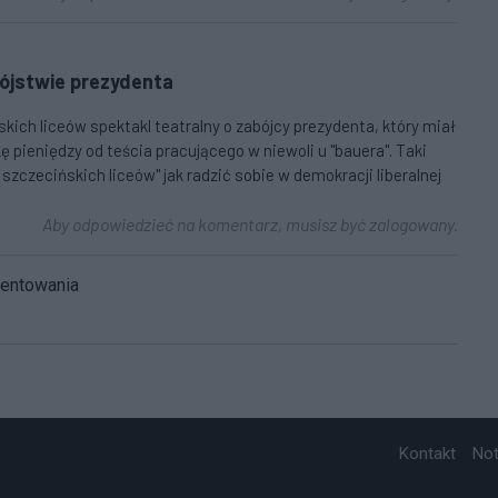
ójstwie prezydenta
skich liceów spektakl teatralny o zabójcy prezydenta, który miał
ę pieniędzy od teścia pracującego w niewoli u "bauera". Taki
szczecińskich liceów" jak radzić sobie w demokracji liberalnej
Aby odpowiedzieć na komentarz, musisz być zalogowany.
mentowania
Kontakt
No