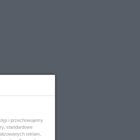
stęp i przechowujemy
ory, standardowe
alizowanych reklam,