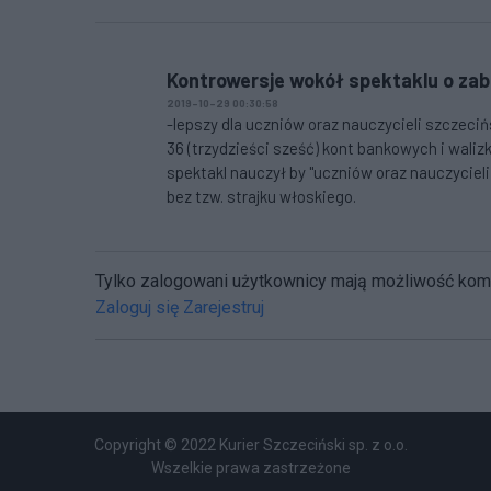
Kontrowersje wokół spektaklu o zab
2019-10-29 00:30:58
-lepszy dla uczniów oraz nauczycieli szczeciń
36 (trzydzieści sześć) kont bankowych i walizk
spektakl nauczył by "uczniów oraz nauczycieli 
bez tzw. strajku włoskiego.
Tylko zalogowani użytkownicy mają możliwość ko
Zaloguj się
Zarejestruj
Copyright © 2022 Kurier Szczeciński sp. z o.o.
Wszelkie prawa zastrzeżone