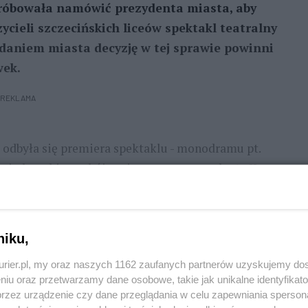
 próbowała namówić prezydenta miasta, aby
cieli szczecińskich liceów spektakl teatralny
Zdaniem miasta decyzję w tej sprawie powinni
wek.
REKLAMA
odbyła się premiera spektaklu - monodramu pt.
iewiadomskim, zabójcy pierwszego prezydenta II
za. Kilka dni temu do prezydenta Szczecina trafiła
ewskiej-Wijas w sprawie tego spektaklu. Jej zdaniem
s o opamiętanie się.
niku,
niżania i upokarzania politycznych konkurentów, ale
kurier.pl, my oraz naszych 1162 zaufanych partnerów uzyskujemy do
 itp. To lekcja, jaką już raz
niu oraz przetwarzamy dane osobowe, takie jak unikalne identyfikat
przez urządzenie czy dane przeglądania w celu zapewniania sperson