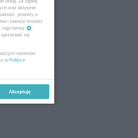
ie usług. Za zgodą
ych oraz aktywnie
watność, prosimy o
wolna i zawsze możesz
m rogu strony
.
sprzeciwić się
 naszych serwisów
esz w
Polityce
Akceptuję