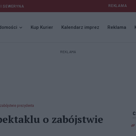
REKLAMA
 I SEWERYNA
domości
Kup Kurier
Kalendarz imprez
Reklama
REKLAMA
 zabójstwie prezydenta
ektaklu o zabójstwie