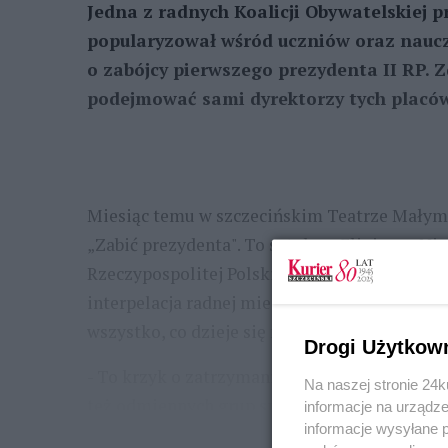
Jedna z radnych Koalicji Obywatelskiej
popularyzował wśród uczniów oraz nauczy
o zabójcy pierwszego prezydenta II RP. 
podejmować sami dyrektorzy tych placó
Miesiąc temu w szczecińskim Teatrze Małym 
„Zabić prezydenta". To sztuka o Eligiuszu N
Rzeczypospolitej Polskiej Gabriela Narutowic
interpelacja radnej miejskiej KO Edyty Łongi
wszystko, co dzieje się na scenie, jest jak gło
Drogi Użytkow
- To krzyk o zatrzymanie eskalacji języka po
Na naszej stronie 24
też odmiennych grup społecznych, Żydów, gejów
informacje na urządze
informacje wysyłane 
...