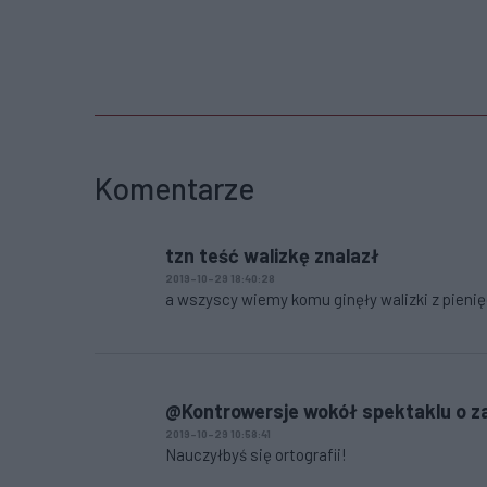
Komentarze
tzn teść walizkę znalazł
2019-10-29 18:40:28
a wszyscy wiemy komu ginęły walizki z pienię
@Kontrowersje wokół spektaklu o z
2019-10-29 10:58:41
Nauczyłbyś się ortografii!