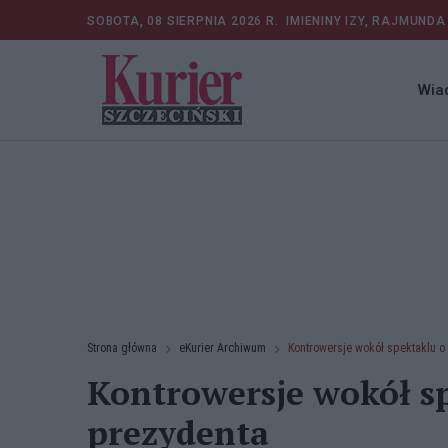
SOBOTA, 08 SIERPNIA 2026 R.
IMIENINY IZY, RAJMUNDA
Wia
Strona główna
eKurier Archiwum
Kontrowersje wokół spektaklu o
Kontrowersje wokół sp
prezydenta