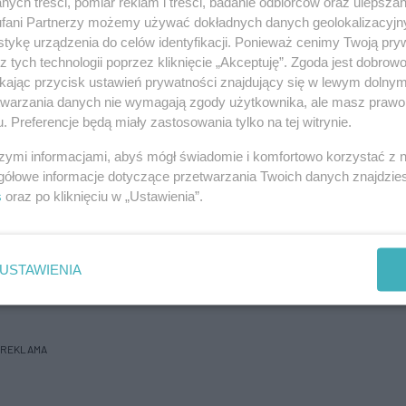
ych treści, pomiar reklam i treści, badanie odbiorców oraz ulepszan
fani Partnerzy możemy używać dokładnych danych geolokalizacyjn
 dla Czytelników eKuriera
tykę urządzenia do celów identyfikacji. Ponieważ cenimy Twoją pry
64%
z tych technologii poprzez kliknięcie „Akceptuję”. Zgoda jest dobro
szcze
treści.
ikając przycisk ustawień prywatności znajdujący się w lewym dolny
artykułu dostępna w
etwarzania danych nie wymagają zgody użytkownika, ale masz prawo 
Kurierze
. Preferencje będą miały zastosowania tylko na tej witrynie.
a 29-10-2019
szymi informacjami, abyś mógł świadomie i komfortowo korzystać z
gółowe informacje dotyczące przetwarzania Twoich danych znajdzi
s
oraz po kliknięciu w „Ustawienia”.
p eKurier
USTAWIENIA
REKLAMA