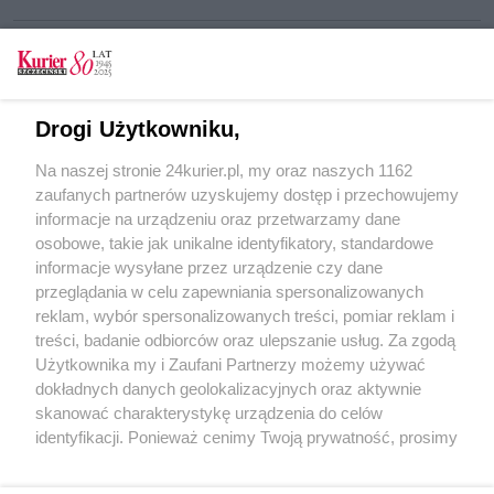
CZYTAJ TAKŻE
Drogi Użytkowniku,
Spotkanie z dreszczykiem, czyli pisarze o
Na naszej stronie 24kurier.pl, my oraz naszych 1162
powieściach grozy [GALERIA]
zaufanych partnerów uzyskujemy dostęp i przechowujemy
W nocy z diabłem po czytelniczy rekord
informacje na urządzeniu oraz przetwarzamy dane
osobowe, takie jak unikalne identyfikatory, standardowe
POGODA
informacje wysyłane przez urządzenie czy dane
przeglądania w celu zapewniania spersonalizowanych
reklam, wybór spersonalizowanych treści, pomiar reklam i
treści, badanie odbiorców oraz ulepszanie usług. Za zgodą
25
℃
Użytkownika my i Zaufani Partnerzy możemy używać
dokładnych danych geolokalizacyjnych oraz aktywnie
Zobacz prognozę na 3 dni
skanować charakterystykę urządzenia do celów
identyfikacji. Ponieważ cenimy Twoją prywatność, prosimy
o zgodę na korzystanie z tych technologii poprzez
kliknięcie „Akceptuję”. Zgoda jest dobrowolna i zawsze