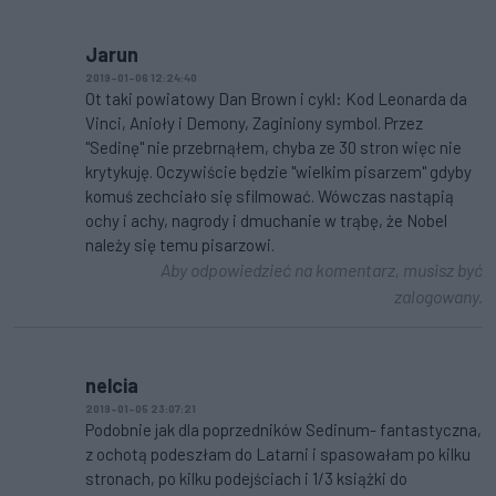
Jarun
2019-01-06 12:24:40
Ot taki powiatowy Dan Brown i cykl: Kod Leonarda da
Vinci, Anioły i Demony, Zaginiony symbol. Przez
"Sedinę" nie przebrnąłem, chyba ze 30 stron więc nie
krytykuję. Oczywiście będzie "wielkim pisarzem" gdyby
komuś zechciało się sfilmować. Wówczas nastąpią
ochy i achy, nagrody i dmuchanie w trąbę, że Nobel
należy się temu pisarzowi.
Aby odpowiedzieć na komentarz, musisz być
zalogowany.
nelcia
2019-01-05 23:07:21
Podobnie jak dla poprzedników Sedinum- fantastyczna,
z ochotą podeszłam do Latarni i spasowałam po kilku
stronach, po kilku podejściach i 1/3 książki do