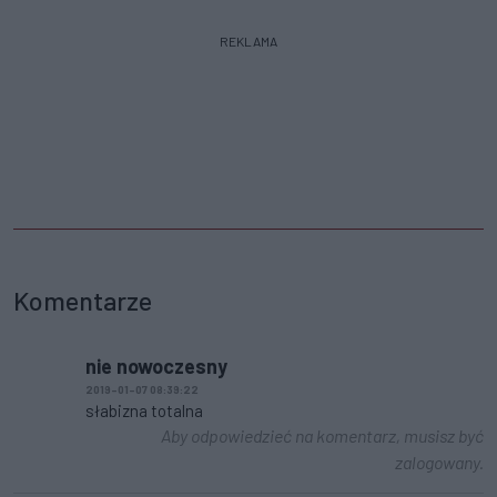
REKLAMA
Komentarze
nie nowoczesny
2019-01-07 08:39:22
słabizna totalna
Aby odpowiedzieć na komentarz, musisz być
zalogowany.