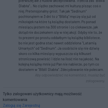
pierwszej ale z nudów akceptowalna. Trzecia zaś "Biblia
Diabła"... No ciężko zachować mi kulturę pisząc coś o
niej. Pretensjonalny gniot. Tak jak "Sedinum"
pochłonąłem w 3 dni to z "Biblią" męczę się już od
mikołajek na które tą książkę dostałem. Po ponad
miesiącu jestem na 300 stronie i co ciekawsze, jak
dotąd nie doczekałem się w niej akcji. Gdyby nie to, że
to prezent po prostu oddałbym tą książkę bibliotece,
bo nie jest godna stać nawet oddzielona "Latarnią
Umarłych" od "Sedinum". Ja osobiście się nie dziwię
skoro co kilka miesięcy wypuszcza się kilkuset
stronicową powieść i idzie na ilość nie na jakość. Na
kolejną książkę mnie już Pan nie nabierze, po tym co
dostałem w "Biblii Diabła". Zdecydowanie nie polecam.
Aby odpowiedzieć na komentarz, musisz być
zalogowany.
Tylko zalogowani użytkownicy mają możliwość
komentowania
Zaloguj się
Zarejestruj