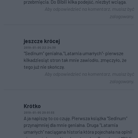
przebrnięcia. Do Biblii kilka podejść, niezbyt wciąga.
Aby odpowiedzieć na komentarz, musisz być
zalogowany.
jeszcze krócej
2019-01-05 22:24:39
"Sedinum" genialna,"Latarnia umarłych"- pierwsze
kilkadziesiąt stron tak mnie zawiodło, zmęczyło, że
tego już nie skończę.
Aby odpowiedzieć na komentarz, musisz być
zalogowany.
Krótko
2019-01-05 20:01:55
A ja napiszę to co czuję. Pierwsza książka "Sedinum"
przynajmniej dla mnie genialna. Druga "Latarnia
umarłych" naciągana historia która pojechała na opinii