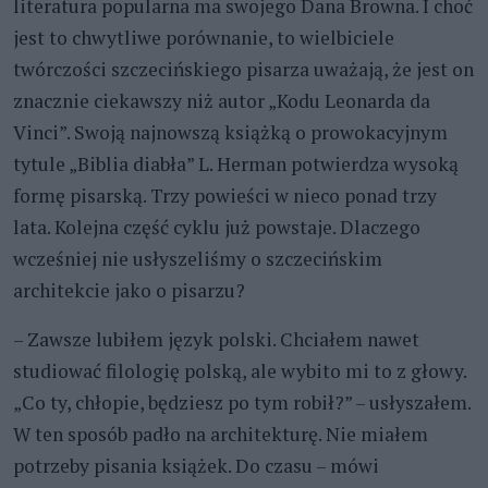
literatura popularna ma swojego Dana Browna. I choć
jest to chwytliwe porównanie, to wielbiciele
twórczości szczecińskiego pisarza uważają, że jest on
znacznie ciekawszy niż autor „Kodu Leonarda da
Vinci”. Swoją najnowszą książką o prowokacyjnym
tytule „Biblia diabła” L. Herman potwierdza wysoką
formę pisarską. Trzy powieści w nieco ponad trzy
lata. Kolejna część cyklu już powstaje. Dlaczego
wcześniej nie usłyszeliśmy o szczecińskim
architekcie jako o pisarzu?
– Zawsze lubiłem język polski. Chciałem nawet
studiować filologię polską, ale wybito mi to z głowy.
„Co ty, chłopie, będziesz po tym robił?” – usłyszałem.
W ten sposób padło na architekturę. Nie miałem
potrzeby pisania książek. Do czasu – mówi