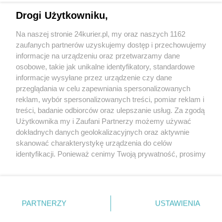
Tożsamość, architektura, kontrowersje
Drogi Użytkowniku,
(Międzynarodowe) Narodowe Czytanie
Na naszej stronie 24kurier.pl, my oraz naszych 1162
„Przedwiośnia” [GALERIA, FILM]
zaufanych partnerów uzyskujemy dostęp i przechowujemy
Przejechał Tramwaj Zwany Zaczytaniem
informacje na urządzeniu oraz przetwarzamy dane
osobowe, takie jak unikalne identyfikatory, standardowe
POGODA
informacje wysyłane przez urządzenie czy dane
przeglądania w celu zapewniania spersonalizowanych
reklam, wybór spersonalizowanych treści, pomiar reklam i
treści, badanie odbiorców oraz ulepszanie usług. Za zgodą
13
℃
Użytkownika my i Zaufani Partnerzy możemy używać
dokładnych danych geolokalizacyjnych oraz aktywnie
Zobacz prognozę na 3 dni
skanować charakterystykę urządzenia do celów
identyfikacji. Ponieważ cenimy Twoją prywatność, prosimy
o zgodę na korzystanie z tych technologii poprzez
kliknięcie „Akceptuję”. Zgoda jest dobrowolna i zawsze
możesz ją zmienić/wycofać klikając przycisk ustawień
prywatności znajdujący się w lewym dolnym rogu strony
Copyright © 2022 Kurier Szczeciński sp. z o.o.
PARTNERZY
USTAWIENIA
. Niektóre rodzaje przetwarzania danych nie wymagają
Wszelkie prawa zastrzeżone
zgody użytkownika, ale masz prawo sprzeciwić się