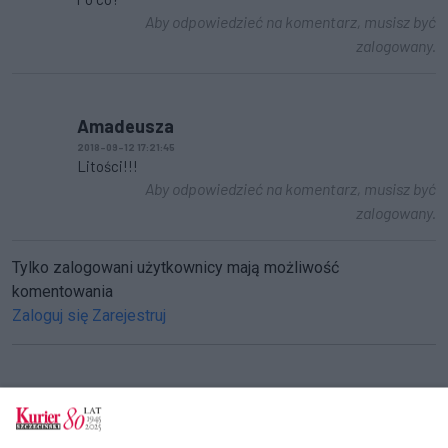
Aby odpowiedzieć na komentarz, musisz być
zalogowany.
Amadeusza
2018-09-12 17:21:45
Litości!!!
Aby odpowiedzieć na komentarz, musisz być
zalogowany.
Tylko zalogowani użytkownicy mają możliwość
komentowania
Zaloguj się
Zarejestruj
CZYTAJ TAKŻE