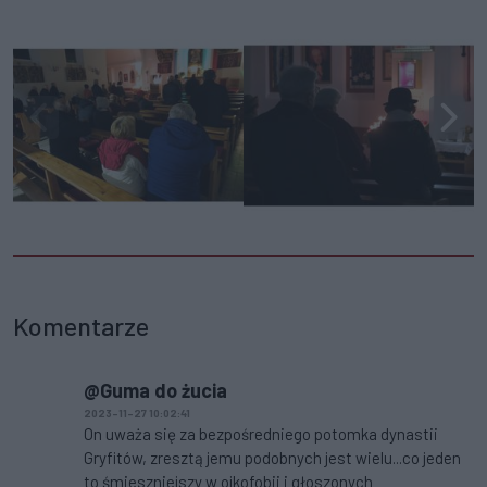
Komentarze
@Guma do żucia
2023-11-27 10:02:41
On uważa się za bezpośredniego potomka dynastii
Gryfitów, zresztą jemu podobnych jest wielu...co jeden
to śmieszniejszy w ojkofobii i głoszonych