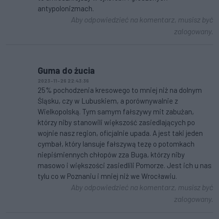
antypolonizmach.
Aby odpowiedzieć na komentarz, musisz być
zalogowany.
Guma do żucia
2023-11-26 22:43:36
25% pochodzenia kresowego to mniej niż na dolnym
Śląsku, czy w Lubuskiem, a porównywalnie z
Wielkopolską. Tym samym fałszywy mit zabużan,
którzy niby stanowili większość zasiedlających po
wojnie nasz region, oficjalnie upada. A jest taki jeden
cymbał, który lansuje fałszywą tezę o potomkach
niepiśmiennych chłopów zza Buga, którzy niby
masowo i większości zasiedlili Pomorze. Jest ich u nas
tylu co w Poznaniu i mniej niż we Wrocławiu.
Aby odpowiedzieć na komentarz, musisz być
zalogowany.