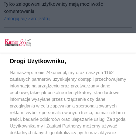
Tylko zalogowani użytkownicy mają możliwość
komentowania
Zaloguj się
Zarejestruj
CZYTAJ TAKŻE
Drogi Użytkowniku,
Zaduszki kresowe
Na naszej stronie 24kurier.pl, my oraz naszych 1162
Pogoń też pomaga Kresowiakom
zaufanych partnerów uzyskujemy dostęp i przechowujemy
Kaziuki w mieście nad Regą
informacje na urządzeniu oraz przetwarzamy dane
osobowe, takie jak unikalne identyfikatory, standardowe
POGODA
informacje wysyłane przez urządzenie czy dane
przeglądania w celu zapewniania spersonalizowanych
reklam, wybór spersonalizowanych treści, pomiar reklam i
treści, badanie odbiorców oraz ulepszanie usług. Za zgodą
17
℃
Użytkownika my i Zaufani Partnerzy możemy używać
dokładnych danych geolokalizacyjnych oraz aktywnie
Zobacz prognozę na 3 dni