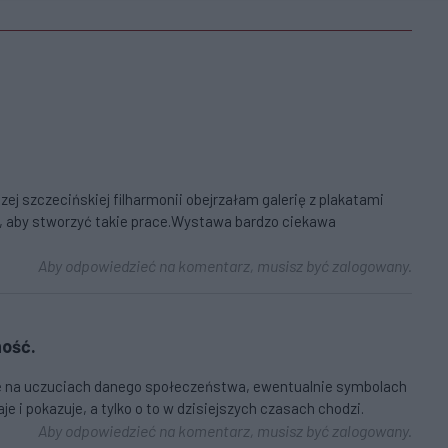
zej szczecińskiej filharmonii obejrzałam galerię z plakatami
i, aby stworzyć takie prace.Wystawa bardzo ciekawa
Aby odpowiedzieć na komentarz, musisz być zalogowany.
ność.
nie na uczuciach danego społeczeństwa, ewentualnie symbolach
je i pokazuje, a tylko o to w dzisiejszych czasach chodzi.
Aby odpowiedzieć na komentarz, musisz być zalogowany.