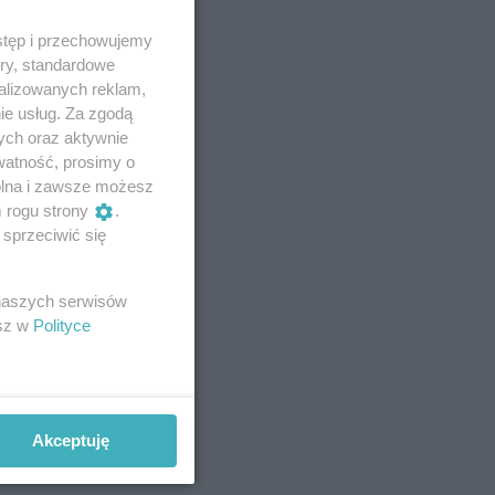
stęp i przechowujemy
ory, standardowe
alizowanych reklam,
ie usług. Za zgodą
ych oraz aktywnie
watność, prosimy o
wolna i zawsze możesz
m rogu strony
.
sprzeciwić się
 naszych serwisów
esz w
Polityce
Akceptuję