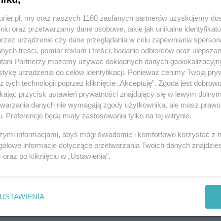
estu wyselekcjonowanych przez artystę prac,
ziełach z ostatnich lat.
kurier.pl, my oraz naszych 1160 zaufanych partnerów uzyskujemy do
niu oraz przetwarzamy dane osobowe, takie jak unikalne identyfikat
REKLAMA
przez urządzenie czy dane przeglądania w celu zapewniania sperson
ych treści, pomiar reklam i treści, badanie odbiorców oraz ulepszan
fani Partnerzy możemy używać dokładnych danych geolokalizacyjn
i w Szczecinie oraz w Fachhochschule Potsdam w
tykę urządzenia do celów identyfikacji. Ponieważ cenimy Twoją pry
z tych technologii poprzez kliknięcie „Akceptuję”. Zgoda jest dobro
gród i wyróżnień. ©℗
ikając przycisk ustawień prywatności znajdujący się w lewym dolny
etwarzania danych nie wymagają zgody użytkownika, ale masz prawo 
. Preferencje będą miały zastosowania tylko na tej witrynie.
j
galerii
szymi informacjami, abyś mógł świadomie i komfortowo korzystać z
gółowe informacje dotyczące przetwarzania Twoich danych znajdzi
REKLAMA
s
oraz po kliknięciu w „Ustawienia”.
USTAWIENIA