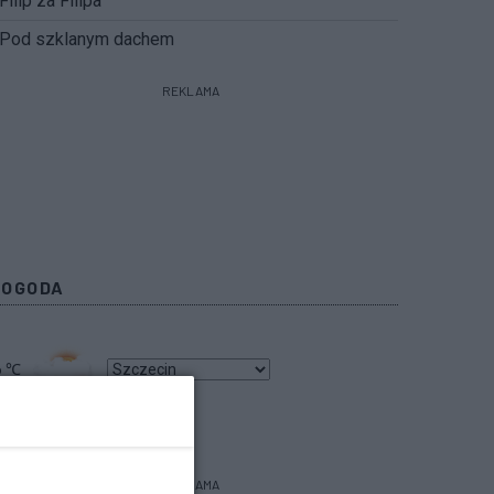
Filip za Filipa
Pod szklanym dachem
REKLAMA
POGODA
6
℃
bacz prognozę na 3 dni
REKLAMA