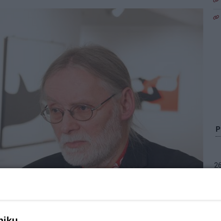
2
Zo
 oglądać wystawę plakatów prof. Lexa Drewińskiego.
niku,