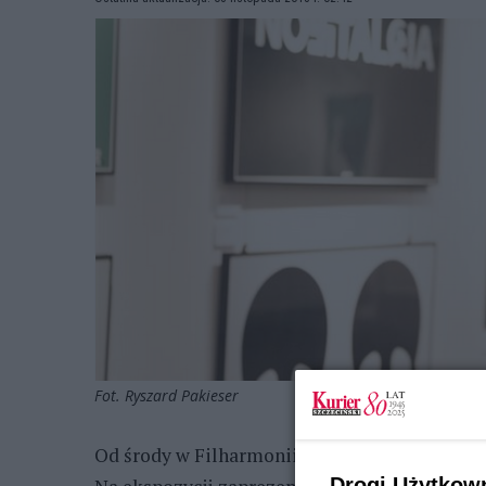
Fot. Ryszard Pakieser
Od środy w Filharmonii Szczecińskiej można
Drogi Użytkow