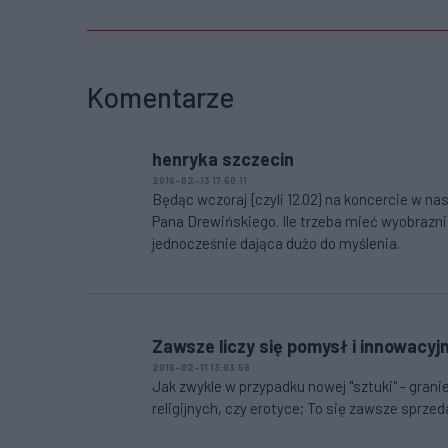
Komentarze
henryka szczecin
2016-02-13 17:50:11
Będąc wczoraj {czyli 12.02} na koncercie w nas
Pana Drewińskiego. Ile trzeba mieć wyobrazn
jednocześnie dająca dużo do myślenia.
Zawsze liczy się pomysł i innowacyj
2016-02-11 13:03:58
Jak zwykle w przypadku nowej "sztuki" - gra
religijnych, czy erotyce; To się zawsze sprzeda