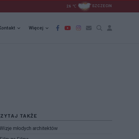
26
℃
SZCZECIN
Kontakt
Więcej
CZYTAJ TAKŻE
Wizje młodych architektów