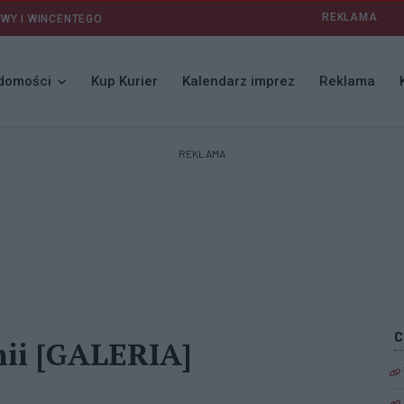
REKLAMA
AWY I WINCENTEGO
domości
Kup Kurier
Kalendarz imprez
Reklama
REKLAMA
nii [GALERIA]