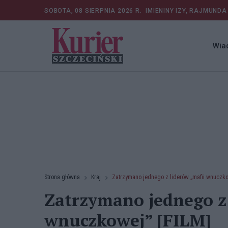
SOBOTA, 08 SIERPNIA 2026 R.
IMIENINY IZY, RAJMUNDA
Wia
Strona główna
Kraj
Zatrzymano jednego z liderów „mafii wnuczk
Zatrzymano jednego z 
wnuczkowej” [FILM]