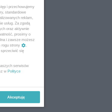
stęp i przechowujemy
ory, standardowe
alizowanych reklam,
ie usług. Za zgodą
ych oraz aktywnie
watność, prosimy o
wolna i zawsze możesz
m rogu strony
.
sprzeciwić się
 naszych serwisów
esz w
Polityce
Akceptuję