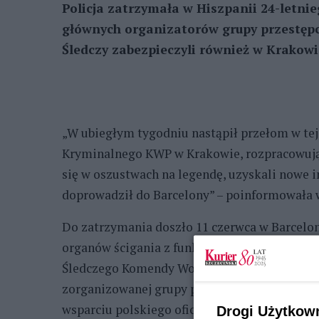
Policja zatrzymała w Hiszpanii 24-letni
głównych organizatorów grupy przestępc
Śledczy zabezpieczyli również w Krakowie
„W ubiegłym tygodniu nastąpił przełom w tej 
Kryminalnego KWP w Krakowie, rozpracowując
się w oszustwach na legendę, uzyskali nowe
doprowadził do Barcelony” – poinformowała w
Do zatrzymania doszło 11 czerwca w Barcelon
organów ścigania z funkcjonariuszami Wydz
Śledczego Komendy Wojewódzkiej Policji w K
zorganizowanej grupy przestępczej specjalizu
wsparciu polskiego oficera łącznikowego w H
Drogi Użytkow