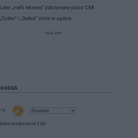
Lider „mafii lekowej” zatrzymany przez CBA
„Oczko” i „Duduś” znów w sądzie
REKLAMA
POGODA
2
℃
bacz prognozę na 3 dni