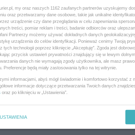
kurier.pl, my oraz naszych 1162 zaufanych partnerów uzyskujemy do
głównie do osób starszych i wyłudzaniu pieniędzy
niu oraz przetwarzamy dane osobowe, takie jak unikalne identyfikat
funkcjonariuszom policji. Pokrzywdzeni
przez urządzenie czy dane przeglądania w celu zapewniania sperson
i całego życia.
ych treści, pomiar reklam i treści, badanie odbiorców oraz ulepszan
fani Partnerzy możemy używać dokładnych danych geolokalizacyjn
im obywatelstwem, od wielu miesięcy ukrywał się
tykę urządzenia do celów identyfikacji. Ponieważ cenimy Twoją pry
z tych technologii poprzez kliknięcie „Akceptuję”. Zgoda jest dobro
zukiwany listem gończym oraz Europejskim Nakazem
ikając przycisk ustawień prywatności znajdujący się w lewym dolny
leń śledczych pełnił jedną z kluczowych funkcji w
etwarzania danych nie wymagają zgody użytkownika, ale masz prawo 
anizację pracy pozostałych członków grupy,
. Preferencje będą miały zastosowania tylko na tej witrynie.
ań prowadzonych na terenie całego kraju.
szymi informacjami, abyś mógł świadomie i komfortowo korzystać z
gółowe informacje dotyczące przetwarzania Twoich danych znajdzi
 innych krajach Unii Europejskiej, często
s
oraz po kliknięciu w „Ustawienia”.
e z Polski miał nadal zarządzać działalnością
USTAWIENIA
usowy styl życia, korzystając z ekskluzywnych hoteli