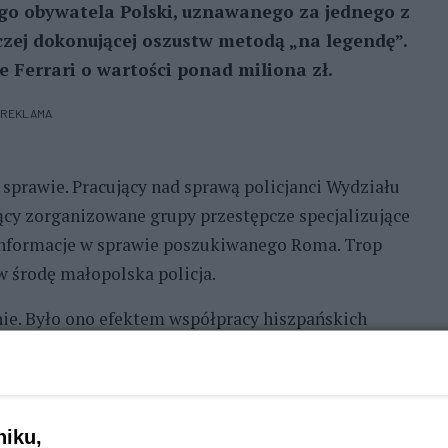
ego obywatela Polski, uznawanego za jednego z
zej dokonującej oszustw metodą „na legendę”.
 Ferrari o wartości ponad miliona zł.
REKLAMA
sprawie. Pracujący nad sprawą policjanci Wydziału
y zorganizowane grupy przestępcze specjalizujące
 informacje w sprawie poszukiwanego Roma. Trop
 środę małopolska policja.
ie. Było ono efektem współpracy hiszpańskich
iału Kryminalnego oraz Wydziału Dochodzeniowo-
rakowie, którzy rozpracowywali działalność
jącej się w oszustwach metodą „na legendę”, przy
iszpanii.
niku,