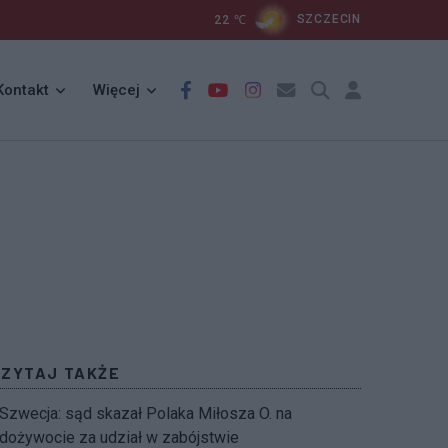
22
℃
SZCZECIN
Kontakt
Więcej
CZYTAJ TAKŻE
Szwecja: sąd skazał Polaka Miłosza O. na
dożywocie za udział w zabójstwie