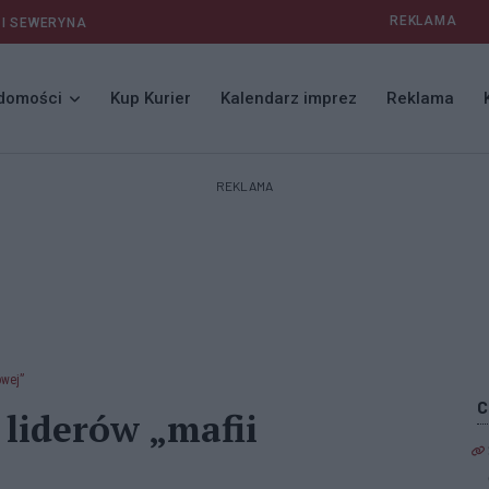
REKLAMA
 I SEWERYNA
domości
Kup Kurier
Kalendarz imprez
Reklama
REKLAMA
owej”
liderów „mafii